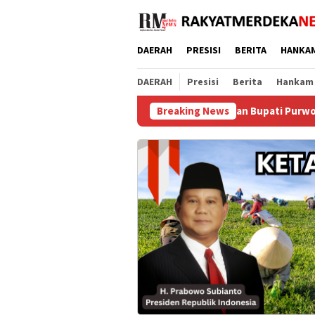
Loncat
ke
konten
DAERAH
PRESISI
BERITA
HANKA
DAERAH
Presisi
Berita
Hankam
DPRD dan Bupati Purworejo Sepakat Ubah APBD
Breaking News