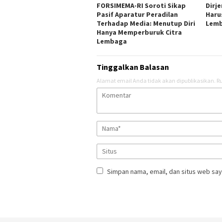
FORSIMEMA-RI Soroti Sikap
‎Dir
Pasif Aparatur Peradilan
Haru
Terhadap Media: Menutup Diri
Lemb
Hanya Memperburuk Citra
Lembaga ‎ ‎
Tinggalkan Balasan
Alamat email Anda tidak akan dipublikasikan.
Ru
Simpan nama, email, dan situs web say