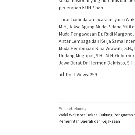
sosial nasional yang humanis dan b
penerapan KUHP baru.
Turut hadir dalam acara ini yaitu Wa
M.H, Jaksa Agung Muda Pidana Militer 
Muda Pengawasan Dr. Rudi Margono, 
Antar Lembaga dan Kerja Sama Interna
Muda Pembinaan Rina Virawati, S.H.,
Undang Mugopal, S.H., M.H. Gubernur
Jawa Barat Dr. Hermon Dekristo, S.H.,
Post Views:
259
Navigasi
Pos sebelumnya
Wakil Wali Kota Bekasi Dukung Penguatan 
pos
Pemerintah Daerah dan Kejaksaan