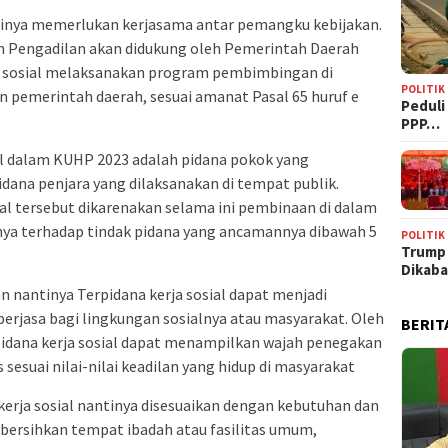
ntinya memerlukan kerjasama antar pemangku kebijakan.
n Pengadilan akan didukung oleh Pemerintah Daerah
 sosial melaksanakan program pembimbingan di
POLITIK
an pemerintah daerah, sesuai amanat Pasal 65 huruf e
‎Pedul
PPP…
ial dalam KUHP 2023 adalah pidana pokok yang
dana penjara yang dilaksanakan di tempat publik.
ial tersebut dikarenakan selama ini pembinaan di dalam
snya terhadap tindak pidana yang ancamannya dibawah 5
POLITIK
Trump
Dikab
an nantinya Terpidana kerja sosial dapat menjadi
erjasa bagi lingkungan sosialnya atau masyarakat. Oleh
BERIT
idana kerja sosial dapat menampilkan wajah penegakan
sesuai nilai-nilai keadilan yang hidup di masyarakat
erja sosial nantinya disesuaikan dengan kebutuhan dan
bersihkan tempat ibadah atau fasilitas umum,