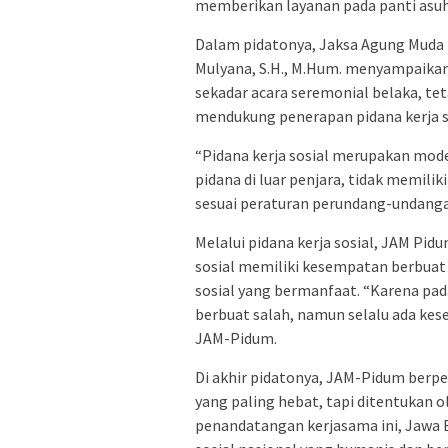
memberikan layanan pada panti asuha
Dalam pidatonya, Jaksa Agung Muda 
Mulyana, S.H., M.Hum. menyampaik
sekadar acara seremonial belaka, te
mendukung penerapan pidana kerja so
“Pidana kerja sosial merupakan mod
pidana di luar penjara, tidak memilik
sesuai peraturan perundang-undangan
Melalui pidana kerja sosial, JAM Pi
sosial memiliki kesempatan berbuat
sosial yang bermanfaat. “Karena pada
berbuat salah, namun selalu ada ke
JAM-Pidum.
Di akhir pidatonya, JAM-Pidum berpe
yang paling hebat, tapi ditentukan 
penandatangan kerjasama ini, Jawa B