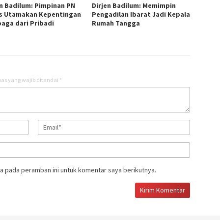
jen Badilum: Pimpinan PN
Dirjen Badilum: Memimpin
s Utamakan Kepentingan
Pengadilan Ibarat Jadi Kepala
aga dari Pribadi
Rumah Tangga ‎
as yang wajib ditandai
*
a pada peramban ini untuk komentar saya berikutnya.