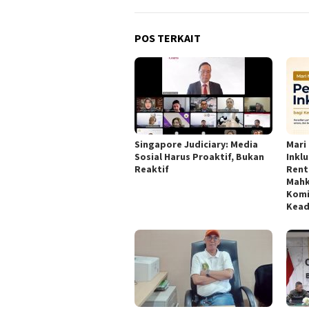
POS TERKAIT
Singapore Judiciary: Media
Mari
Sosial Harus Proaktif, Bukan
Inkl
Reaktif ‎
Rent
Mahk
Komi
Kead