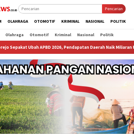
Pencarian
M
OLAHRAGA
OTOMOTIF
KRIMINAL
NASIONAL
POLITIK
Olahraga
Otomotif
Kriminal
Nasional
Politik
 2026, Pendapatan Daerah Naik Miliaran Rupiah ‎
TPK Koj