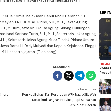
ermanfaat bagi masyarakat serta mensukseskan
BERIT
kil Ketua Komisi Kejaksaan Babul Khoir Harahap, S.H.,
Mayjen TNI. Dr. M. Ali Ridho, S.H., M.H., Jaksa Agung
S.H., M.Hum., Staf Ahli Jaksa Agung Bidang Hubungan
sional Sarjono Turin, S.H., M.H., Sekretaris Jaksa Agung
 M.H., Sekretaris Jaksa Agung Muda Tindak Pidana Umum
 Jawa Barat H. Dedy Mulyadi dan Kepala Kejaksaan Tinggi
 M.H. beserta jajaran. (Tien hang)
PRESISI
SEBARKAN
Polda 
Provo
Pos berikutnya
Sinergi
Pemkot Bekasi Kaji Penerapan WFH bagi ASN, Wali
Kota: Ikuti Langkah Provinsi, Tapi Sesuaikan
Kebutuhan Daerah