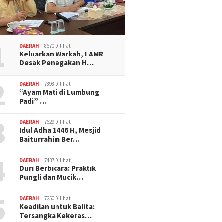
1
DAERAH
8670 Dilihat
Keluarkan Warkah, LAMR
Desak Penegakan H…
2
DAERAH
7898 Dilihat
“Ayam Mati di Lumbung
Padi” …
3
DAERAH
7629 Dilihat
Idul Adha 1446 H, Mesjid
Baiturrahim Ber…
4
DAERAH
7437 Dilihat
Duri Berbicara: Praktik
Pungli dan Mucik…
5
DAERAH
7250 Dilihat
Keadilan untuk Balita:
Tersangka Kekeras…