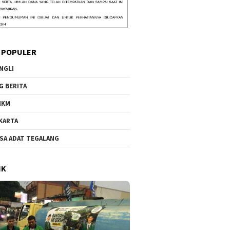
 POPULER
NGLI
G BERITA
MKM
KARTA
SA ADAT TEGALANG
IK