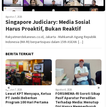
Agustus 7, 2026
Singapore Judiciary: Media Sosial
Harus Proaktif, Bukan Reaktif ‎
Rakyatmerdekanews.co.id, Jakarta - Mahkamah Agung Republik
Indonesia (MA RI) berpartisipasi dalam 15th ASEAN […]
BERITA TERKAIT
«
»
Agustus 7, 2026
Agustus 6, 2026
A
‎Lewat KPT Menyapa, Ketua
FORSIMEMA-RI Soroti Sikap
‎
PT Jambi Beberkan
Pasif Aparatur Peradilan
Program 100 Hari Pertama ‎
Terhadap Media: Menutup
K
Diri Hanya Memperburuk
P