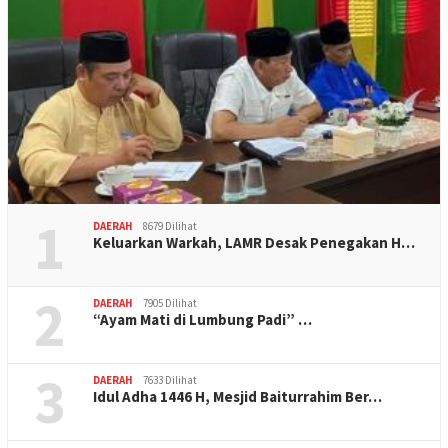
1
DAERAH
8679 Dilihat
Keluarkan Warkah, LAMR Desak Penegakan H…
2
DAERAH
7905 Dilihat
“Ayam Mati di Lumbung Padi” …
3
DAERAH
7633 Dilihat
Idul Adha 1446 H, Mesjid Baiturrahim Ber…