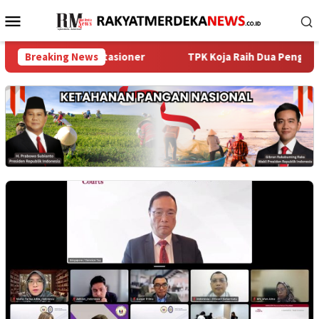
Loncat
Menu
ke
Mobile
konten
ar Razia Stasioner
Breaking News
TPK Koja Raih Dua Penghargaan Gold 