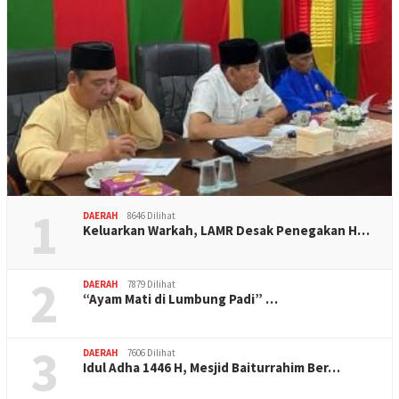
1
DAERAH
8646 Dilihat
Keluarkan Warkah, LAMR Desak Penegakan H…
2
DAERAH
7879 Dilihat
“Ayam Mati di Lumbung Padi” …
3
DAERAH
7606 Dilihat
Idul Adha 1446 H, Mesjid Baiturrahim Ber…