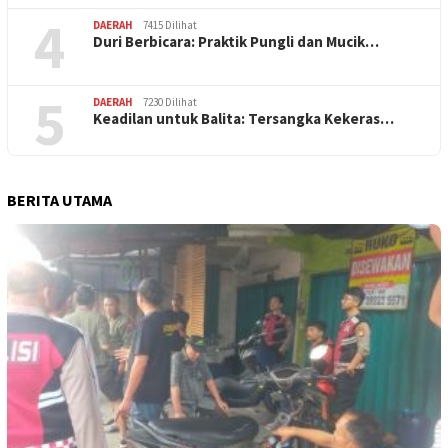
4
DAERAH
7415 Dilihat
Duri Berbicara: Praktik Pungli dan Mucik…
5
DAERAH
7230 Dilihat
Keadilan untuk Balita: Tersangka Kekeras…
BERITA UTAMA