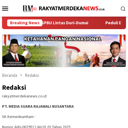
Loncat
Menu
ke
Mobile
konten
berang SPBU Lintas Duri-Dumai
Breaking News
‎Peduli Dampak Kemarau, 
Beranda
Redaksi
Redaksi
rakyatmerdekanews.co.id
PT. MEDIA SUARA RAJAWALI NUSANTARA
SK Kemenkumham :
Nomor AHU-0029512.AH.01.01.Tahun 2025