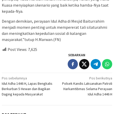
Kuasa menyiapkan skenario yang baik ketika hamba-Nya taat
kepada-Nya.
Dengan demikian, perayaan Idul Adha di Mesjid Baiturrahim
menjadi momen penting untuk mempererat tali silaturahmi
dan meningkatkan kepedulian sosial di kalangan
masyarakat.”tutup H.Marwan.(FN)
Post Views:
7,625
SEBARKAN
Navigasi
Pos sebelumnya
Pos berikutnya
Idul Adha 1446 H, Lapas Bengkalis
Polsek Kandis Laksanakan Patroli
pos
Berkurban 5 Hewan dan Bagikan
Harkamtibmas Selama Perayaan
Daging kepada Masyarakat
Idul Adha 1446 H