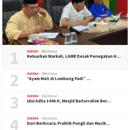
1
DAERAH
8663 Dilihat
Keluarkan Warkah, LAMR Desak Penegakan H…
2
DAERAH
7894 Dilihat
“Ayam Mati di Lumbung Padi” …
3
DAERAH
7625 Dilihat
Idul Adha 1446 H, Mesjid Baiturrahim Ber…
4
DAERAH
7424 Dilihat
Duri Berbicara: Praktik Pungli dan Mucik…