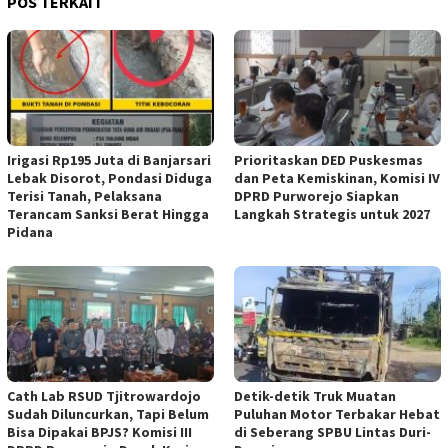
POS TERKAIT
Irigasi Rp195 Juta di Banjarsari
‎Prioritaskan DED Puskesmas
Lebak Disorot, Pondasi Diduga
dan Peta Kemiskinan, Komisi IV
Terisi Tanah, Pelaksana
DPRD Purworejo Siapkan
Terancam Sanksi Berat Hingga
Langkah Strategis untuk 2027 ‎
Pidana
‎Cath Lab RSUD Tjitrowardojo
Detik-detik Truk Muatan
Sudah Diluncurkan, Tapi Belum
Puluhan Motor Terbakar Hebat
Bisa Dipakai BPJS? Komisi III
di Seberang SPBU Lintas Duri-