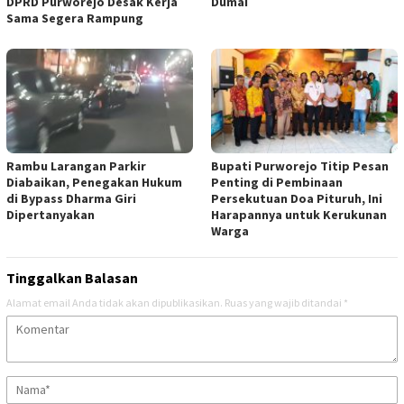
DPRD Purworejo Desak Kerja
Dumai
Sama Segera Rampung
Rambu Larangan Parkir
Bupati Purworejo Titip Pesan
Diabaikan, Penegakan Hukum
Penting di Pembinaan
di Bypass Dharma Giri
Persekutuan Doa Pituruh, Ini
Dipertanyakan
Harapannya untuk Kerukunan
Warga
Tinggalkan Balasan
Alamat email Anda tidak akan dipublikasikan.
Ruas yang wajib ditandai
*