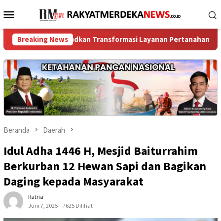
Loncat
Menu
ke
Mobile
konten
i Wujudkan Transformasi Layanan Pertanahan
Breaking News
Sambut HUT
Beranda
Daerah
Idul Adha 1446 H, Mesjid Baiturrahim
Berkurban 12 Hewan Sapi dan Bagikan
Daging kepada Masyarakat
Ratna
Juni 7, 2025
7625 Dilihat