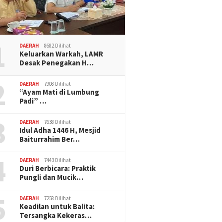
1
DAERAH
8682 Dilihat
Keluarkan Warkah, LAMR
Desak Penegakan H…
2
DAERAH
7908 Dilihat
“Ayam Mati di Lumbung
Padi” …
3
DAERAH
7638 Dilihat
Idul Adha 1446 H, Mesjid
Baiturrahim Ber…
4
DAERAH
7443 Dilihat
Duri Berbicara: Praktik
Pungli dan Mucik…
5
DAERAH
7258 Dilihat
Keadilan untuk Balita:
Tersangka Kekeras…