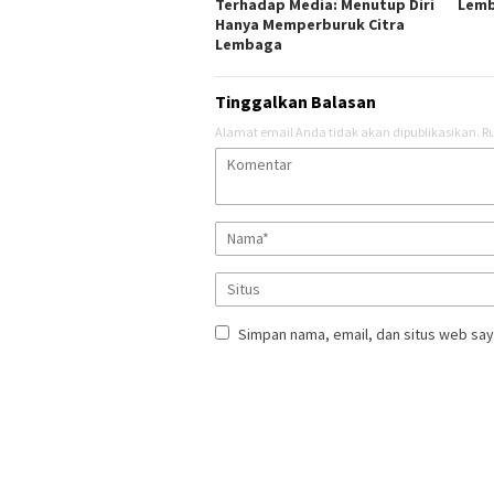
Terhadap Media: Menutup Diri
Lemb
Hanya Memperburuk Citra
Lembaga ‎ ‎
Tinggalkan Balasan
Alamat email Anda tidak akan dipublikasikan.
Ru
Simpan nama, email, dan situs web say