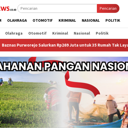
Pencarian
M
OLAHRAGA
OTOMOTIF
KRIMINAL
NASIONAL
POLITIK
Olahraga
Otomotif
Kriminal
Nasional
Politik
Salurkan Rp269 Juta untuk 35 Rumah Tak Layak Huni, Warga Kini 