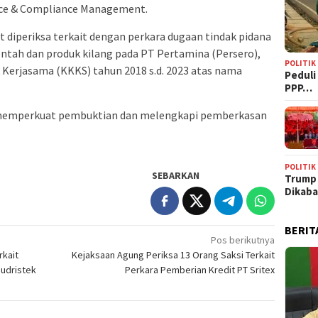
nce & Compliance Management.
 diperiksa terkait dengan perkara dugaan tindak pidana
ntah dan produk kilang pada PT Pertamina (Persero),
POLITIK
 Kerjasama (KKKS) tahun 2018 s.d. 2023 atas nama
‎Pedul
PPP…
k memperkuat pembuktian dan melengkapi pemberkasan
POLITIK
SEBARKAN
Trump
Dikab
BERIT
Pos berikutnya
rkait
Kejaksaan Agung Periksa 13 Orang Saksi Terkait
budristek
Perkara Pemberian Kredit PT Sritex