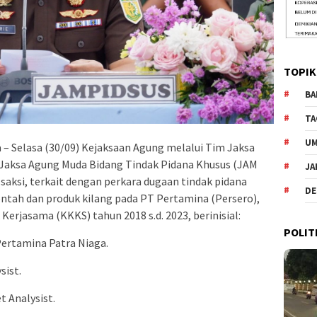
TOPIK
BA
TA
U
 – Selasa (30/09) Kejaksaan Agung melalui Tim Jaksa
n Jaksa Agung Muda Bidang Tindak Pidana Khusus (JAM
JA
aksi, terkait dengan perkara dugaan tindak pidana
DE
ntah dan produk kilang pada PT Pertamina (Persero),
erjasama (KKKS) tahun 2018 s.d. 2023, berinisial:
POLIT
Pertamina Patra Niaga.
sist.
t Analysist.