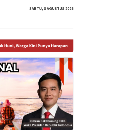
SABTU, 8 AGUSTUS 2026
Punya Harapan Baru ‎
DPRD Sambas Gelar Rapat Paripurna