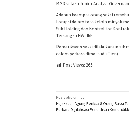
MGD selaku Junior Analyst Governa
Adapun keempat orang saksi tersebut
korupsi dalam tata kelola minyak me
Sub Holding dan Kontraktor Kontrak
Tersangka HW dkk.
Pemeriksaan saksi dilakukan untu
dalam perkara dimaksud. (Tien)
Post Views:
265
Navigasi
Pos sebelumnya
Kejaksaan Agung Periksa 8 Orang Saksi Te
pos
Perkara Digitalisasi Pendidikan Kemendik