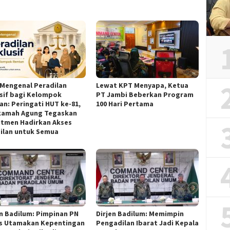
 Mengenal Peradilan
‎Lewat KPT Menyapa, Ketua
usif bagi Kelompok
PT Jambi Beberkan Program
an: Peringati HUT ke-81,
100 Hari Pertama ‎
amah Agung Tegaskan
tmen Hadirkan Akses
ilan untuk Semua ‎
jen Badilum: Pimpinan PN
Dirjen Badilum: Memimpin
s Utamakan Kepentingan
Pengadilan Ibarat Jadi Kepala