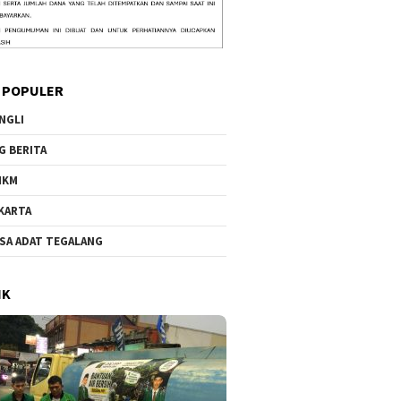
 POPULER
NGLI
G BERITA
MKM
KARTA
SA ADAT TEGALANG
IK