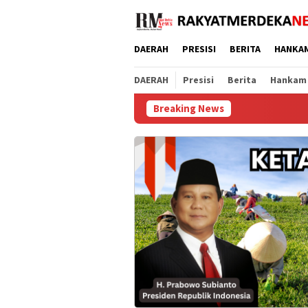
Loncat
ke
konten
DAERAH
PRESISI
BERITA
HANKA
DAERAH
Presisi
Berita
Hankam
Breaking News
Baznas Purworejo 