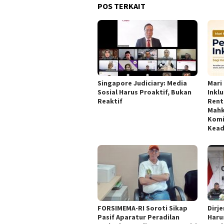
POS TERKAIT
Singapore Judiciary: Media
Mari
Sosial Harus Proaktif, Bukan
Inkl
Reaktif ‎
Rent
Mahk
Komi
Kead
FORSIMEMA-RI Soroti Sikap
‎Dir
Pasif Aparatur Peradilan
Haru