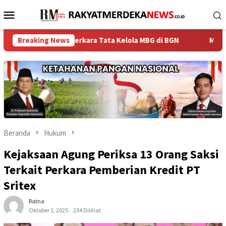
Loncat
Menu
ke
Mobile
konten
kait Perkara Tata Kelola MBG di BGN
Breaking News
‎Menteri ATR/Kepal
Beranda
Hukum
Kejaksaan Agung Periksa 13 Orang Saksi
Terkait Perkara Pemberian Kredit PT
Sritex
Ratna
Oktober 1, 2025
234 Dilihat