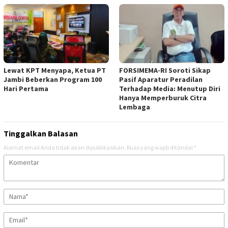
‎Lewat KPT Menyapa, Ketua PT
FORSIMEMA-RI Soroti Sikap
Jambi Beberkan Program 100
Pasif Aparatur Peradilan
Hari Pertama ‎
Terhadap Media: Menutup Diri
Hanya Memperburuk Citra
Lembaga ‎ ‎
Tinggalkan Balasan
Alamat email Anda tidak akan dipublikasikan.
Ruas yang wajib ditandai
*