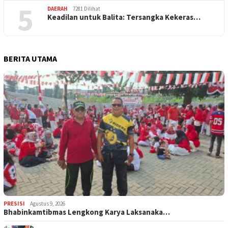
5
DAERAH
7281 Dilihat
Keadilan untuk Balita: Tersangka Kekeras…
BERITA UTAMA
PRESISI
Agustus 9, 2026
Bhabinkamtibmas Lengkong Karya Laksanaka…