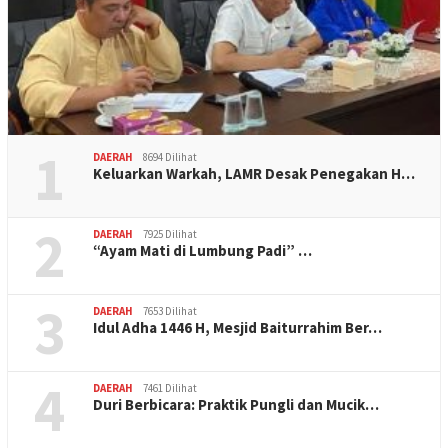
1
DAERAH
8694 Dilihat
Keluarkan Warkah, LAMR Desak Penegakan H…
2
DAERAH
7925 Dilihat
“Ayam Mati di Lumbung Padi” …
3
DAERAH
7653 Dilihat
Idul Adha 1446 H, Mesjid Baiturrahim Ber…
4
DAERAH
7461 Dilihat
Duri Berbicara: Praktik Pungli dan Mucik…