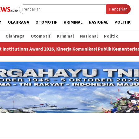
Pencarian
M
OLAHRAGA
OTOMOTIF
KRIMINAL
NASIONAL
POLITIK
Olahraga
Otomotif
Kriminal
Nasional
Politik
26, Kinerja Komunikasi Publik Kementerian ATR/BPN Kembali Diak