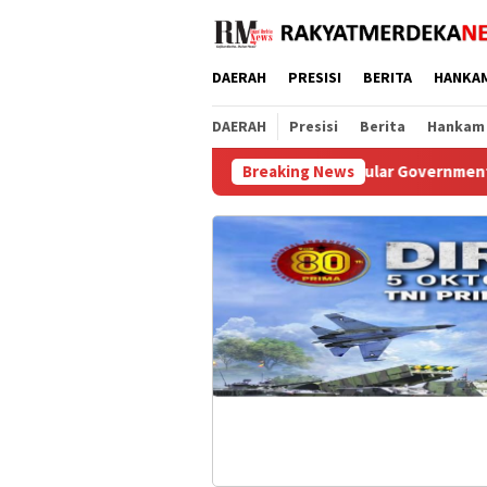
Loncat
ke
konten
DAERAH
PRESISI
BERITA
HANKA
DAERAH
Presisi
Berita
Hankam
Raih Popular Government Institutions Award 20
Breaking News