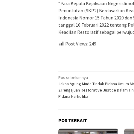
“Para Kepala Kejaksaan Negeri dim
Penuntutan (SKP2) Berdasarkan Kead
Indonesia Nomor 15 Tahun 2020 dan
tanggal 10 Februari 2022 tentang 
Keadilan Restoratif sebagai perwuj
Post Views:
249
Navigasi
Pos sebelumnya
Jaksa Agung Muda Tindak Pidana Umum Me
pos
2 Pengajuan Restorative Justice Dalam Ti
Pidana Narkotika
POS TERKAIT