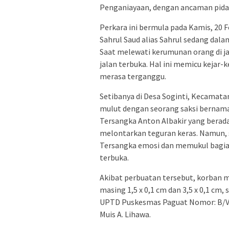
Penganiayaan, dengan ancaman pidana
Perkara ini bermula pada Kamis, 20 F
Sahrul Saud alias Sahrul sedang dal
Saat melewati kerumunan orang di j
jalan terbuka. Hal ini memicu kejar
merasa terganggu.
Setibanya di Desa Soginti, Kecamat
mulut dengan seorang saksi bernam
Tersangka Anton Albakir yang berada
melontarkan teguran keras. Namun, 
Tersangka emosi dan memukul bagia
terbuka.
Akibat perbuatan tersebut, korban m
masing 1,5 x 0,1 cm dan 3,5 x 0,1 c
UPTD Puskesmas Paguat Nomor: B/VE
Muis A. Lihawa.