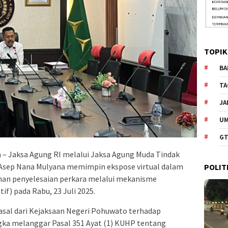
TOPIK
BA
TA
JA
U
GT
 – Jaksa Agung RI melalui Jaksa Agung Muda Tindak
 Asep Nana Mulyana memimpin ekspose virtual dalam
POLIT
nan penyelesaian perkara melalui mekanisme
tif) pada Rabu, 23 Juli 2025.
rasal dari Kejaksaan Negeri Pohuwato terhadap
ngka melanggar Pasal 351 Ayat (1) KUHP tentang