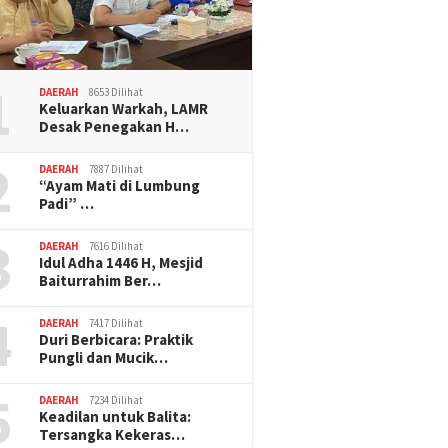
1
DAERAH
8653 Dilihat
Keluarkan Warkah, LAMR
Desak Penegakan H…
2
DAERAH
7887 Dilihat
“Ayam Mati di Lumbung
Padi” …
3
DAERAH
7616 Dilihat
Idul Adha 1446 H, Mesjid
Baiturrahim Ber…
4
DAERAH
7417 Dilihat
Duri Berbicara: Praktik
Pungli dan Mucik…
5
DAERAH
7234 Dilihat
Keadilan untuk Balita:
Tersangka Kekeras…