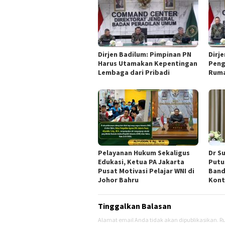
‎Dirjen Badilum: Pimpinan PN
Dirj
Harus Utamakan Kepentingan
Peng
Lembaga dari Pribadi
Ruma
Pelayanan Hukum Sekaligus
Dr S
Edukasi, Ketua PA Jakarta
Putu
Pusat Motivasi Pelajar WNI di
Band
Johor Bahru
Kont
Tinggalkan Balasan
Alamat email Anda tidak akan dipublikasikan.
Ru