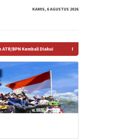
KAMIS, 6 AGUSTUS 2026
ui
Razia Stasioner Polsek Curug, Wujud Nyata Hadirnya P