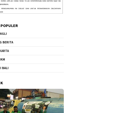
 POPULER
NGLI
G BERITA
KARTA
MKM
I BALI
IK