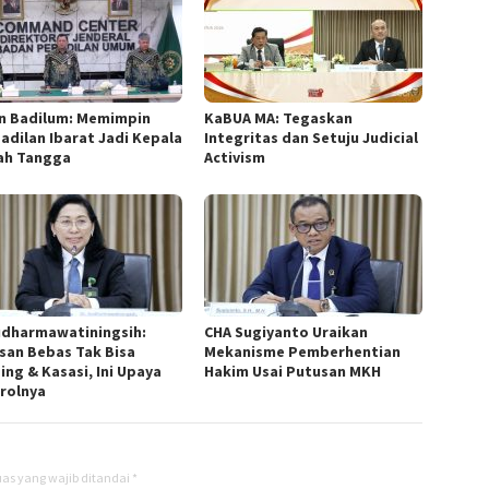
en Badilum: Memimpin
KaBUA MA: Tegaskan
adilan Ibarat Jadi Kepala
Integritas dan Setuju Judicial
h Tangga ‎
Activism
udharmawatiningsih:
CHA Sugiyanto Uraikan
san Bebas Tak Bisa
Mekanisme Pemberhentian
ing & Kasasi, Ini Upaya
Hakim Usai Putusan MKH ‎
rolnya
as yang wajib ditandai
*