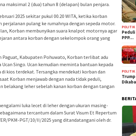
 maksimal 2 (dua) tahun 8 (delapan) bulan penjara.
ebruari 2025 sekitar pukul 00.20 WITA, ketika korban
am perjalanan pulang ke rumahnya dengan sepeda motor.
POLITIK
alan, Korban membunyikan suara knalpot motornya agar
‎Pedul
PPP…
-kejaran antara korban dengan sekelompok orang yang
an Paguat, Kabupaten Pohuwato, Korban terlibat adu
a Ucan Singo. Ucan kemudian meminta bantuan kepada
 di kios terdekat. Tersangka mendekati korban dan
POLITIK
Trump
saat Korban menjawab dengan nada tidak peduli,
Dikab
n belakang leher sebelah kanan korban dengan tangan
BERIT
engalami luka lecet di leher dengan ukuran masing-
m, sebagaimana tercantum dalam Surat Visum Et Repertum
R/PKM-PGT/10/II/2025 yang ditandatangani oleh dr.