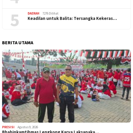
5
DAERAH
7276 Dilihat
Keadilan untuk Balita: Tersangka Kekeras…
BERITA UTAMA
PRESISI
Agustus 9, 2026
Bhabinkamtibmas Lengkong Karya Laksanaka…