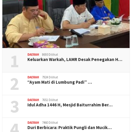
1
DAERAH
8693 Dilihat
Keluarkan Warkah, LAMR Desak Penegakan H…
2
DAERAH
7924 Dilihat
“Ayam Mati di Lumbung Padi” …
3
DAERAH
7651 Dilihat
Idul Adha 1446 H, Mesjid Baiturrahim Ber…
4
DAERAH
7460 Dilihat
Duri Berbicara: Praktik Pungli dan Mucik…