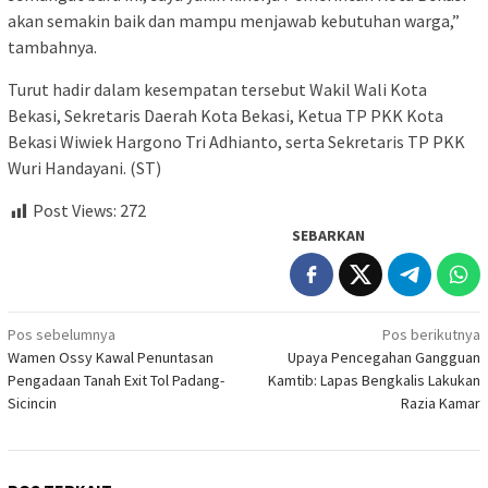
akan semakin baik dan mampu menjawab kebutuhan warga,”
tambahnya.
Turut hadir dalam kesempatan tersebut Wakil Wali Kota
Bekasi, Sekretaris Daerah Kota Bekasi, Ketua TP PKK Kota
Bekasi Wiwiek Hargono Tri Adhianto, serta Sekretaris TP PKK
Wuri Handayani. (ST)
Post Views:
272
SEBARKAN
Navigasi
Pos sebelumnya
Pos berikutnya
Wamen Ossy Kawal Penuntasan
Upaya Pencegahan Gangguan
pos
Pengadaan Tanah Exit Tol Padang-
Kamtib: Lapas Bengkalis Lakukan
Sicincin
Razia Kamar