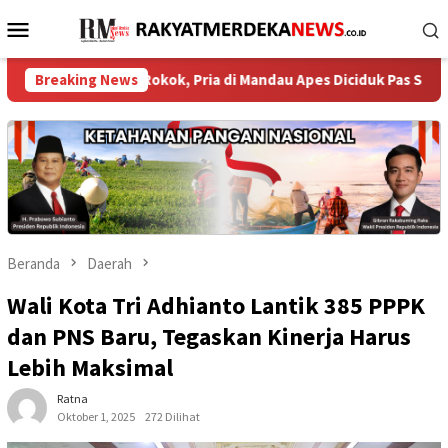
Loncat
Menu
ke
Mobile
konten
Kotak Rokok, Pria di Mandau Apes Diciduk Pas Senin Dini Hari
Breaking News
Beranda
Daerah
Wali Kota Tri Adhianto Lantik 385 PPPK
dan PNS Baru, Tegaskan Kinerja Harus
Lebih Maksimal
Ratna
Oktober 1, 2025
272 Dilihat