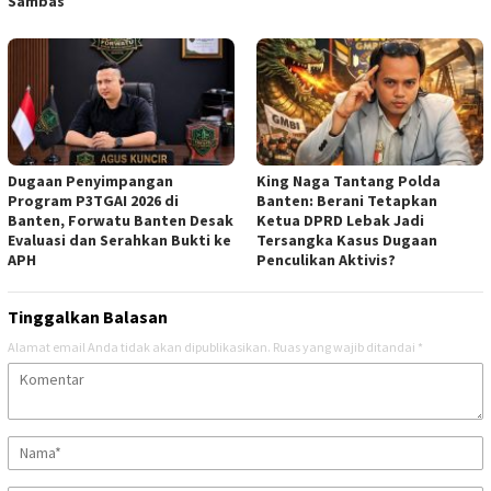
Sambas
Dugaan Penyimpangan
‎King Naga Tantang Polda
Program P3TGAI 2026 di
Banten: Berani Tetapkan
Banten, Forwatu Banten Desak
Ketua DPRD Lebak Jadi
Evaluasi dan Serahkan Bukti ke
Tersangka Kasus Dugaan
APH
Penculikan Aktivis? ‎
Tinggalkan Balasan
Alamat email Anda tidak akan dipublikasikan.
Ruas yang wajib ditandai
*