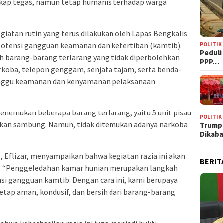
ikap tegas, namun tetap humanis terhadap warga
giatan rutin yang terus dilakukan oleh Lapas Bengkalis
 potensi gangguan keamanan dan ketertiban (kamtib).
POLITIK
‎Pedul
 barang-barang terlarang yang tidak diperbolehkan
PPP…
arkoba, telepon genggam, senjata tajam, serta benda-
anggu keamanan dan kenyamanan pelaksanaan
enemukan beberapa barang terlarang, yaitu 5 unit pisau
POLITIK
olokan sambung. Namun, tidak ditemukan adanya narkoba
Trump
Dikab
s, Eflizar, menyampaikan bahwa kegiatan razia ini akan
BERIT
an. “Penggeledahan kamar hunian merupakan langkah
si gangguan kamtib. Dengan cara ini, kami berupaya
tap aman, kondusif, dan bersih dari barang-barang