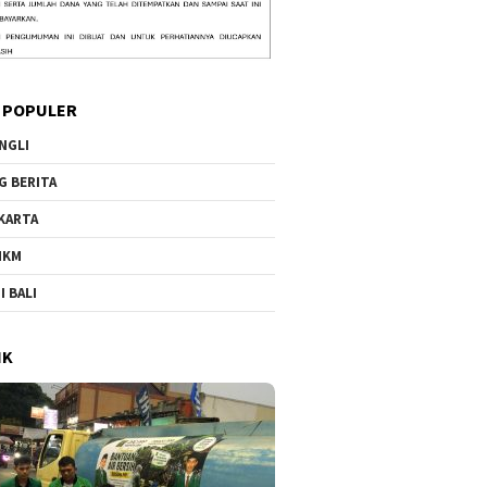
 POPULER
NGLI
G BERITA
KARTA
MKM
I BALI
IK