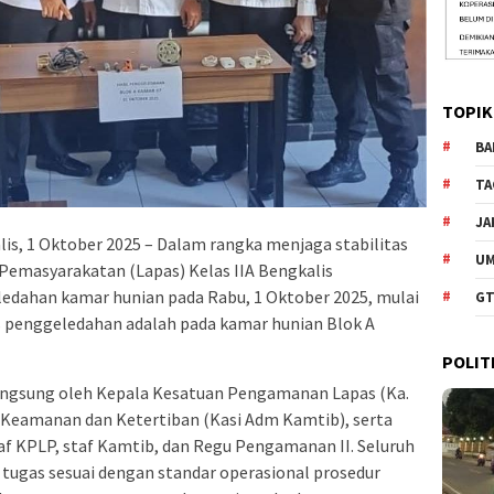
TOPIK
BA
TA
JA
is, 1 Oktober 2025 – Dalam rangka menjaga stabilitas
U
emasyarakatan (Lapas) Kelas IIA Bengkalis
edahan kamar hunian pada Rabu, 1 Oktober 2025, mulai
GT
us penggeledahan adalah pada kamar hunian Blok A
POLIT
langsung oleh Kepala Kesatuan Pengamanan Lapas (Ka.
i Keamanan dan Ketertiban (Kasi Adm Kamtib), serta
af KPLP, staf Kamtib, dan Regu Pengamanan II. Seluruh
tugas sesuai dengan standar operasional prosedur