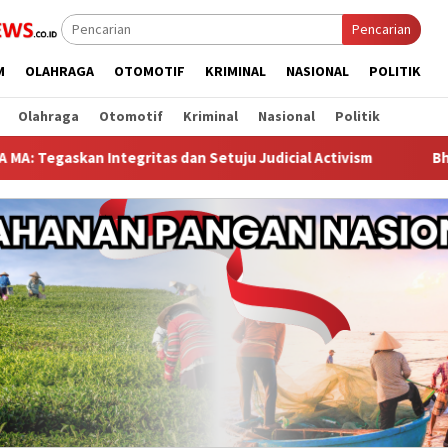
Pencarian
M
OLAHRAGA
OTOMOTIF
KRIMINAL
NASIONAL
POLITIK
Olahraga
Otomotif
Kriminal
Nasional
Politik
ritas dan Setuju Judicial Activism
Bhabinkamtibmas Cur