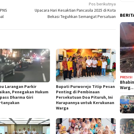
Pos berikutnya
 PNS
Upacara Hari Kesaktian Pancasila 2025 di Kota
BERIT
al
Bekasi Teguhkan Semangat Persatuan
PRESISI
Bhabi
u Larangan Parkir
Bupati Purworejo Titip Pesan
Warg
aikan, Penegakan Hukum
Penting di Pembinaan
ypass Dharma Giri
Persekutuan Doa Pituruh, Ini
rtanyakan
Harapannya untuk Kerukunan
Warga