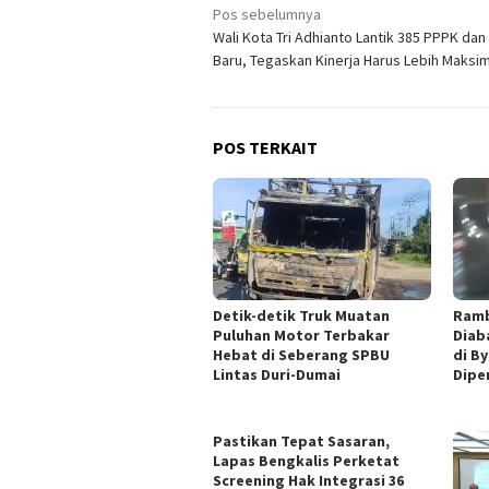
Navigasi
Pos sebelumnya
Wali Kota Tri Adhianto Lantik 385 PPPK dan
pos
Baru, Tegaskan Kinerja Harus Lebih Maksim
POS TERKAIT
Detik-detik Truk Muatan
Ramb
Puluhan Motor Terbakar
Diab
Hebat di Seberang SPBU
di B
Lintas Duri-Dumai
Dipe
Pastikan Tepat Sasaran,
Lapas Bengkalis Perketat
Screening Hak Integrasi 36