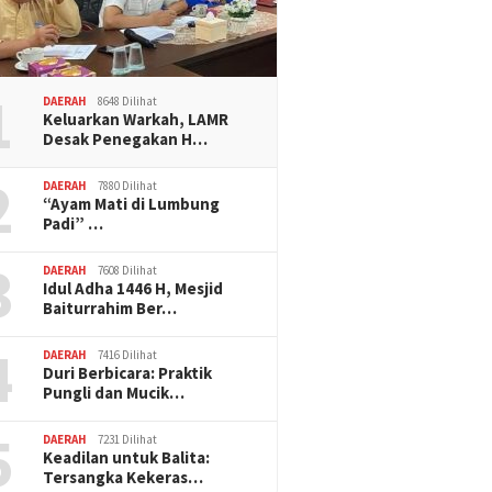
1
DAERAH
8648 Dilihat
Keluarkan Warkah, LAMR
Desak Penegakan H…
2
DAERAH
7880 Dilihat
“Ayam Mati di Lumbung
Padi” …
3
DAERAH
7608 Dilihat
Idul Adha 1446 H, Mesjid
Baiturrahim Ber…
4
DAERAH
7416 Dilihat
Duri Berbicara: Praktik
Pungli dan Mucik…
5
DAERAH
7231 Dilihat
Keadilan untuk Balita:
Tersangka Kekeras…