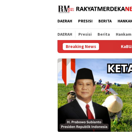
Loncat
ke
konten
DAERAH
PRESISI
BERITA
HANKA
DAERAH
Presisi
Berita
Hankam
Breaking News
KaBUA MA: Tegaskan Integ