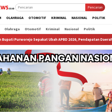
Pencarian
M
OLAHRAGA
OTOMOTIF
KRIMINAL
NASIONAL
POLITIK
Olahraga
Otomotif
Kriminal
Nasional
Politik
kat Ubah APBD 2026, Pendapatan Daerah Naik Miliaran Rupiah ‎