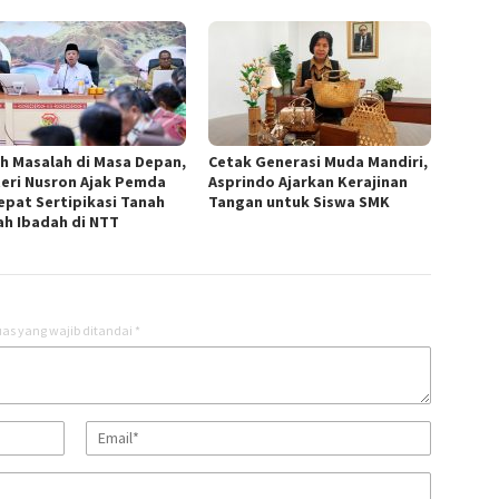
ah Masalah di Masa Depan,
Cetak Generasi Muda Mandiri,
eri Nusron Ajak Pemda
Asprindo Ajarkan Kerajinan
epat Sertipikasi Tanah
Tangan untuk Siswa SMK
h Ibadah di NTT ‎
as yang wajib ditandai
*