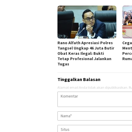
Rano Alfath Apresiasi Polres
‎Ceg
Tangsel Ungkap 46 Juta Butir
Ment
Obat Keras Ilegal: Bukti
Perc
Tetap Profesional Jalankan
Ruma
Tugas
Tinggalkan Balasan
Alamat email Anda tidak akan dipublikasikan.
Ru