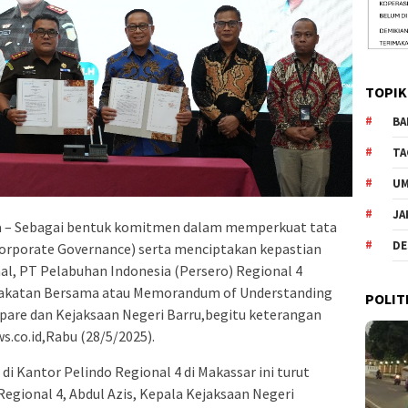
TOPIK
BA
TA
U
JA
 – Sebagai bentuk komitmen dalam memperkuat tata
DE
Corporate Governance) serta menciptakan kepastian
l, PT Pelabuhan Indonesia (Persero) Regional 4
akatan Bersama atau Memorandum of Understanding
POLIT
pare dan Kejaksaan Negeri Barru,begitu keterangan
s.co.id,Rabu (28/5/2025).
 Kantor Pelindo Regional 4 di Makassar ini turut
 Regional 4, Abdul Azis, Kepala Kejaksaan Negeri