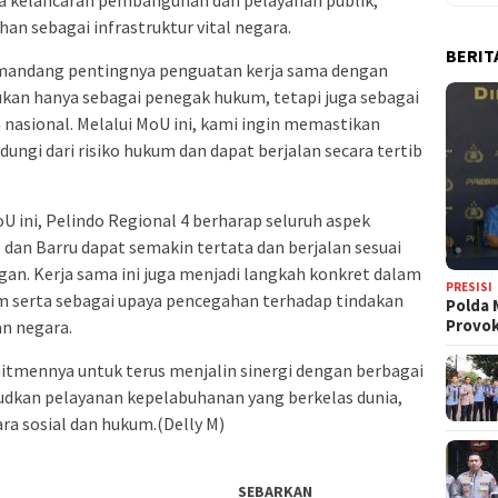
aga kelancaran pembangunan dan pelayanan publik,
n sebagai infrastruktur vital negara.
BERIT
emandang pentingnya penguatan kerja sama dengan
ukan hanya sebagai penegak hukum, tetapi juga sebagai
nasional. Melalui MoU ini, kami ingin memastikan
dungi dari risiko hukum dan dapat berjalan secara tertib
ini, Pelindo Regional 4 berharap seluruh aspek
e dan Barru dapat semakin tertata dan berjalan sesuai
n. Kerja sama ini juga menjadi langkah konkret dalam
PRESISI
 serta sebagai upaya pencegahan terhadap tindakan
Polda 
Provo
n negara.
tmennya untuk terus menjalin sinergi dengan berbagai
kan pelayanan kepelabuhanan yang berkelas dunia,
a sosial dan hukum.(Delly M)
SEBARKAN