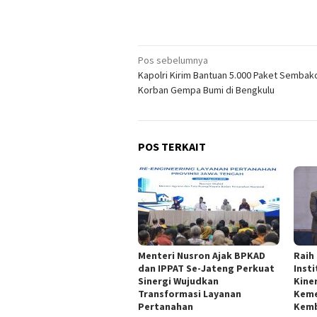
Navigasi
Pos sebelumnya
Kapolri Kirim Bantuan 5.000 Paket Sembak
pos
Korban Gempa Bumi di Bengkulu
POS TERKAIT
Menteri Nusron Ajak BPKAD
Raih
dan IPPAT Se-Jateng Perkuat
Inst
Sinergi Wujudkan
Kine
Transformasi Layanan
Keme
Pertanahan
Kemb