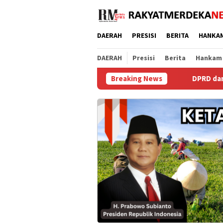
Loncat
ke
konten
DAERAH
PRESISI
BERITA
HANKA
DAERAH
Presisi
Berita
Hankam
Breaking News
DPRD dan Bupati Purworejo Sepa