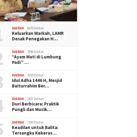
1
DAERAH
8670 Dilihat
Keluarkan Warkah, LAMR
Desak Penegakan H…
2
DAERAH
7898 Dilihat
“Ayam Mati di Lumbung
Padi” …
3
DAERAH
7629 Dilihat
Idul Adha 1446 H, Mesjid
Baiturrahim Ber…
4
DAERAH
7437 Dilihat
Duri Berbicara: Praktik
Pungli dan Mucik…
5
DAERAH
7250 Dilihat
Keadilan untuk Balita:
Tersangka Kekeras…