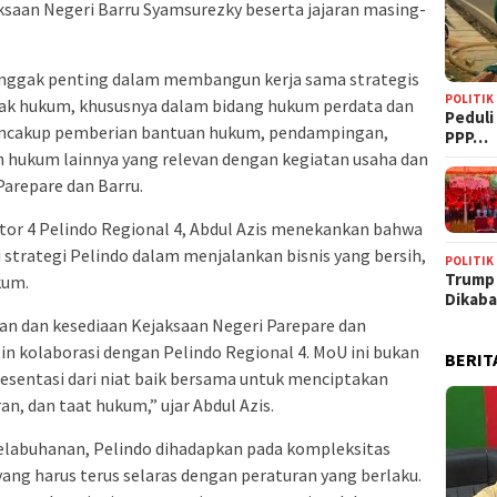
aksaan Negeri Barru Syamsurezky beserta jajaran masing-
onggak penting dalam membangun kerja sama strategis
POLITIK
gak hukum, khususnya dalam bidang hukum perdata dan
‎Pedul
 mencakup pemberian bantuan hukum, pendampingan,
PPP…
 hukum lainnya yang relevan dengan kegiatan usaha dan
Parepare dan Barru.
tor 4 Pelindo Regional 4, Abdul Azis menekankan bahwa
 strategi Pelindo dalam menjalankan bisnis yang bersih,
POLITIK
Trump
kum.
Dikab
an dan kesediaan Kejaksaan Negeri Parepare dan
in kolaborasi dengan Pelindo Regional 4. MoU ini bukan
BERIT
esentasi dari niat baik bersama untuk menciptakan
an, dan taat hukum,” ujar Abdul Azis.
labuhanan, Pelindo dihadapkan pada kompleksitas
yang harus terus selaras dengan peraturan yang berlaku.