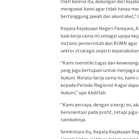
Oleh karena itu, dukungan dari keja
mengawal kami agar tidak hanya menja
bertanggung jawab dan akuntabel,” l
Kepala Kejaksaan Negeri Parepare,
baik kerja sama ini sebagai upaya 
instansi pemerintah dan BUMN agar t
sektor strategis seperti kepelabuha
“Kami memiliki tugas dan kewenanga
yang juga bertujuan untuk menjaga a
hukum. Melalui kerja sama ini, kam
kepada Pelindo Regional 4 agar dap
hukum,” ujar Abdillah.
“Kami percaya, dengan sinergi ini, a
berorientasi pada profit, tetapi jug
tambahnya.
Sementara itu, Kepala Kejaksaan Ne