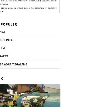
 POPULER
NGLI
G BERITA
MKM
KARTA
SA ADAT TEGALANG
IK