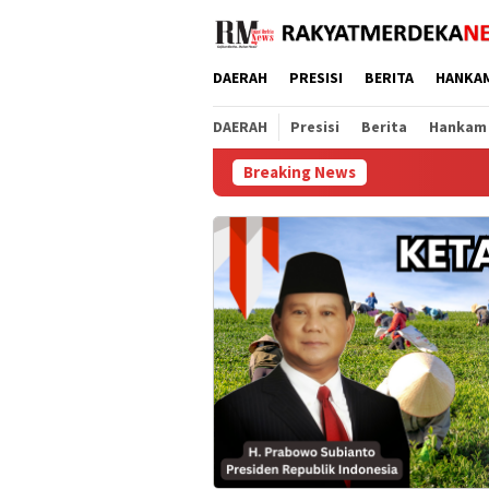
Loncat
ke
konten
DAERAH
PRESISI
BERITA
HANKA
DAERAH
Presisi
Berita
Hankam
Breaking News
Patroli CETAR d