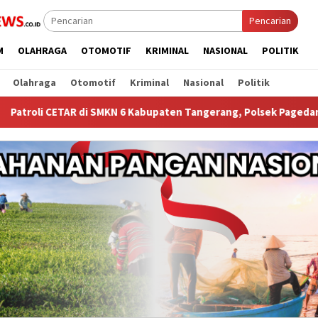
Pencarian
M
OLAHRAGA
OTOMOTIF
KRIMINAL
NASIONAL
POLITIK
Olahraga
Otomotif
Kriminal
Nasional
Politik
i SMKN 6 Kabupaten Tangerang, Polsek Pagedangan Perkuat Pen