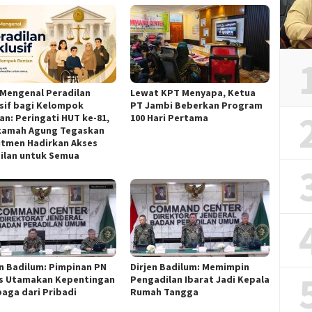
 Mengenal Peradilan
‎Lewat KPT Menyapa, Ketua
usif bagi Kelompok
PT Jambi Beberkan Program
an: Peringati HUT ke-81,
100 Hari Pertama ‎
amah Agung Tegaskan
tmen Hadirkan Akses
ilan untuk Semua ‎
jen Badilum: Pimpinan PN
Dirjen Badilum: Memimpin
s Utamakan Kepentingan
Pengadilan Ibarat Jadi Kepala
aga dari Pribadi
Rumah Tangga ‎