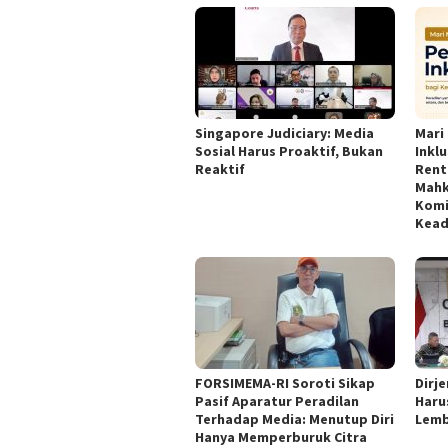
Singapore Judiciary: Media
Mari
Sosial Harus Proaktif, Bukan
Inkl
Reaktif ‎
Rent
Mahk
Komi
Kead
FORSIMEMA-RI Soroti Sikap
‎Dir
Pasif Aparatur Peradilan
Haru
Terhadap Media: Menutup Diri
Lemb
Hanya Memperburuk Citra