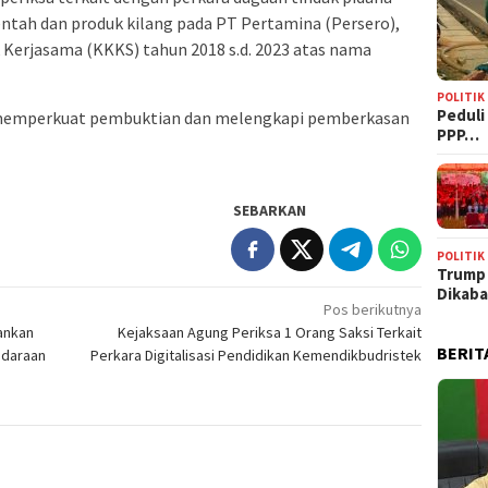
ntah dan produk kilang pada PT Pertamina (Persero),
 Kerjasama (KKKS) tahun 2018 s.d. 2023 atas nama
POLITIK
‎Pedul
k memperkuat pembuktian dan melengkapi pemberkasan
PPP…
SEBARKAN
POLITIK
Trump
Dikab
Pos berikutnya
mankan
Kejaksaan Agung Periksa 1 Orang Saksi Terkait
BERIT
ndaraan
Perkara Digitalisasi Pendidikan Kemendikbudristek