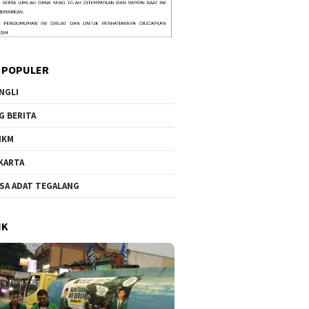
 POPULER
NGLI
G BERITA
MKM
KARTA
SA ADAT TEGALANG
IK