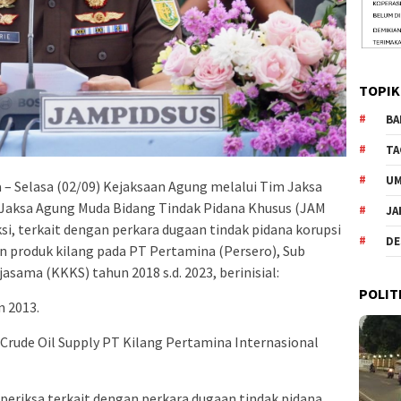
TOPIK
BA
TA
U
 – Selasa (02/09) Kejaksaan Agung melalui Tim Jaksa
n Jaksa Agung Muda Bidang Tindak Pidana Khusus (JAM
JA
si, terkait dengan perkara dugaan tindak pidana korupsi
DE
n produk kilang pada PT Pertamina (Persero), Sub
sama (KKKS) tahun 2018 s.d. 2023, berinisial:
POLIT
n 2013.
Crude Oil Supply PT Kilang Pertamina Internasional
iperiksa terkait dengan perkara dugaan tindak pidana