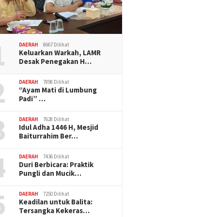
1
DAERAH
8667 Dilihat
Keluarkan Warkah, LAMR
Desak Penegakan H…
2
DAERAH
7898 Dilihat
“Ayam Mati di Lumbung
Padi” …
3
DAERAH
7628 Dilihat
Idul Adha 1446 H, Mesjid
Baiturrahim Ber…
4
DAERAH
7436 Dilihat
Duri Berbicara: Praktik
Pungli dan Mucik…
5
DAERAH
7250 Dilihat
Keadilan untuk Balita:
Tersangka Kekeras…