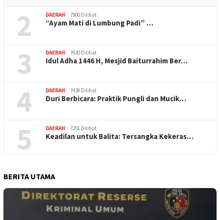
2
DAERAH
7900 Dilihat
“Ayam Mati di Lumbung Padi” …
3
DAERAH
7630 Dilihat
Idul Adha 1446 H, Mesjid Baiturrahim Ber…
4
DAERAH
7438 Dilihat
Duri Berbicara: Praktik Pungli dan Mucik…
5
DAERAH
7251 Dilihat
Keadilan untuk Balita: Tersangka Kekeras…
BERITA UTAMA