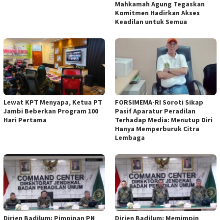
Mahkamah Agung Tegaskan
Komitmen Hadirkan Akses
Keadilan untuk Semua ‎
‎Lewat KPT Menyapa, Ketua PT
FORSIMEMA-RI Soroti Sikap
Jambi Beberkan Program 100
Pasif Aparatur Peradilan
Hari Pertama ‎
Terhadap Media: Menutup Diri
Hanya Memperburuk Citra
Lembaga ‎ ‎
‎Dirjen Badilum: Pimpinan PN
Dirjen Badilum: Memimpin