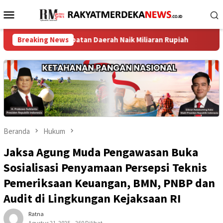
Loncat
Menu
ke
Mobile
konten
ndapatan Daerah Naik Miliaran Rupiah ‎
Breaking News
TPK Koja Perkua
Beranda
Hukum
Jaksa Agung Muda Pengawasan Buka
Sosialisasi Penyamaan Persepsi Teknis
Pemeriksaan Keuangan, BMN, PNBP dan
Audit di Lingkungan Kejaksaan RI
Ratna
Agustus 21, 2025
260 Dilihat