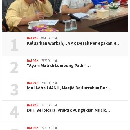
1
DAERAH
8645 Dilihat
Keluarkan Warkah, LAMR Desak Penegakan H…
2
DAERAH
7879 Dilihat
“Ayam Mati di Lumbung Padi” …
3
DAERAH
7606 Dilihat
Idul Adha 1446 H, Mesjid Baiturrahim Ber…
4
DAERAH
7415 Dilihat
Duri Berbicara: Praktik Pungli dan Mucik…
DAERAH
7229 Dilihat