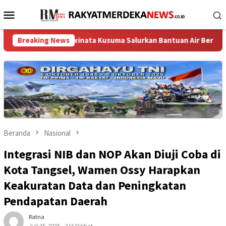
Loncat
Menu
ke
Mobile
konten
i Adiwinata Kusuma Salurkan Bantuan Air Bersih untuk Warga Bin
Breaking News
Beranda
Nasional
Integrasi NIB dan NOP Akan Diuji Coba di
Kota Tangsel, Wamen Ossy Harapkan
Keakuratan Data dan Peningkatan
Pendapatan Daerah
Ratna
Juli 25, 2025
216 Dilihat