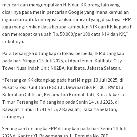
mencari dan mengumpulkan NIK dan KK orang lain yang
dicarinya pada mesin pencarian Google yang mana kemudian
digunakan untuk meregistrasikan simcard yang dijualnya. FRR
juga mengirimkan data berupa kumpulan NIK dan KK kepada F
dan mendapatkan upah Rp. 50.000/per 100 data NIK dan KK,”
imbuhnya.
Para tersangka ditangkap di lokasi berbeda, IER ditangkap
pada hari Minggu 13 Juli 2025, di Apartemen Kalibata City,
Tower Nusa Indah Unit N02BA, Kalibata, Jakarta Selatan.
“Tersangka KK ditangkap pada hari Minggu 13 Juli 2025, di
Pusat Grosir Cililitan (PGC) Jl. Dewi Sartika RT 001 RW 013
Kelurahan Cililitan, Kecamatan Kramat Jati, Kota Jakarta
Timur. Tersangka F ditangkap pada Senin 14 Juli 2025, di
Rawajati Timur III/41 RT 5/2 Rawajati, Jakarta Selatan,”
terangnya.
Sedangkan tersangka FRR ditangkap pada hari Senin 14 Juli
2025 di Kantor XL Rawamangun Jl. Pemuda No. 78D,