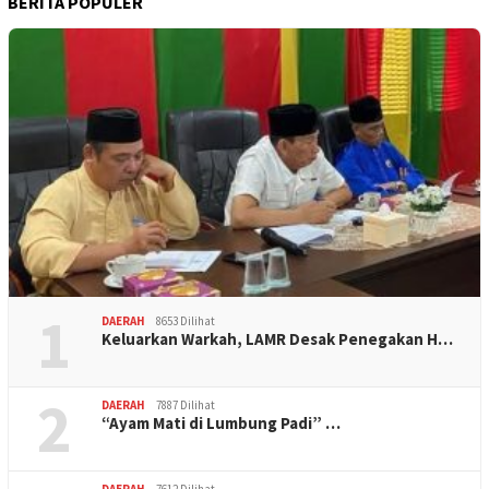
BERITA POPULER
1
DAERAH
8653 Dilihat
Keluarkan Warkah, LAMR Desak Penegakan H…
2
DAERAH
7887 Dilihat
“Ayam Mati di Lumbung Padi” …