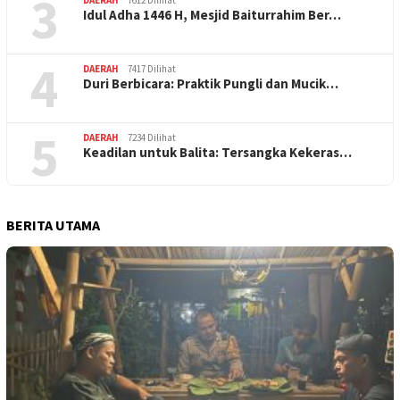
3
DAERAH
7612 Dilihat
Idul Adha 1446 H, Mesjid Baiturrahim Ber…
4
DAERAH
7417 Dilihat
Duri Berbicara: Praktik Pungli dan Mucik…
5
DAERAH
7234 Dilihat
Keadilan untuk Balita: Tersangka Kekeras…
BERITA UTAMA