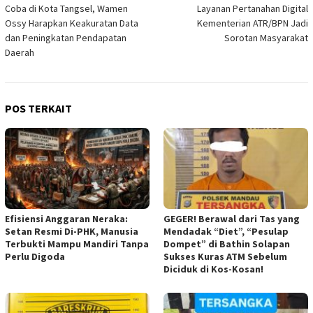
pos
Coba di Kota Tangsel, Wamen
Layanan Pertanahan Digital
Ossy Harapkan Keakuratan Data
Kementerian ATR/BPN Jadi
dan Peningkatan Pendapatan
Sorotan Masyarakat
Daerah
POS TERKAIT
Efisiensi Anggaran Neraka:
GEGER! Berawal dari Tas yang
Setan Resmi Di-PHK, Manusia
Mendadak “Diet”, “Pesulap
Terbukti Mampu Mandiri Tanpa
Dompet” di Bathin Solapan
Perlu Digoda
Sukses Kuras ATM Sebelum
Diciduk di Kos-Kosan!