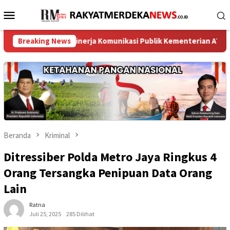
Loncat
Menu
ke
Mobile
konten
026, Kinerja Komunikasi Publik Kementerian ATR/BPN Kembali Di
Breaking News
Beranda
Kriminal
Ditressiber Polda Metro Jaya Ringkus 4
Orang Tersangka Penipuan Data Orang
Lain
Ratna
Juli 25, 2025
285 Dilihat