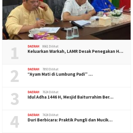
1
DAERAH
8661 Dilihat
Keluarkan Warkah, LAMR Desak Penegakan H…
2
DAERAH
7893 Dilihat
“Ayam Mati di Lumbung Padi” …
3
DAERAH
7624 Dilihat
Idul Adha 1446 H, Mesjid Baiturrahim Ber…
4
DAERAH
7424 Dilihat
Duri Berbicara: Praktik Pungli dan Mucik…