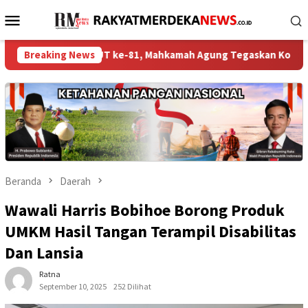
Loncat
Menu
ke
Mobile
konten
ingati HUT ke-81, Mahkamah Agung Tegaskan Komitmen Hadirkan A
Breaking News
Beranda
Daerah
Wawali Harris Bobihoe Borong Produk
UMKM Hasil Tangan Terampil Disabilitas
Dan Lansia
Ratna
September 10, 2025
252 Dilihat