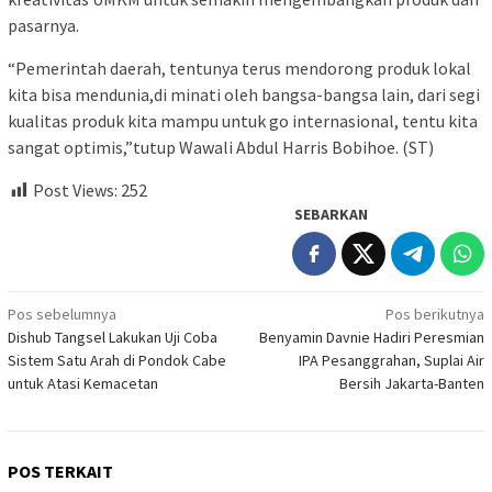
pasarnya.
“Pemerintah daerah, tentunya terus mendorong produk lokal
kita bisa mendunia,di minati oleh bangsa-bangsa lain, dari segi
kualitas produk kita mampu untuk go internasional, tentu kita
sangat optimis,”tutup Wawali Abdul Harris Bobihoe. (ST)
Post Views:
252
SEBARKAN
Navigasi
Pos sebelumnya
Pos berikutnya
Dishub Tangsel Lakukan Uji Coba
Benyamin Davnie Hadiri Peresmian
pos
Sistem Satu Arah di Pondok Cabe
IPA Pesanggrahan, Suplai Air
untuk Atasi Kemacetan
Bersih Jakarta-Banten
POS TERKAIT