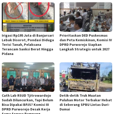
Irigasi Rp195 Juta di Banjarsari
‎Prioritaskan DED Puskesmas
Lebak Disorot, Pondasi Diduga
dan Peta Kemiskinan, Komisi IV
Terisi Tanah, Pelaksana
DPRD Purworejo Siapkan
Terancam Sanksi Berat Hingga
Langkah Strategis untuk 2027 ‎
Pidana
‎Cath Lab RSUD Tjitrowardojo
Detik-detik Truk Muatan
Sudah Diluncurkan, Tapi Belum
Puluhan Motor Terbakar Hebat
Bisa Dipakai BPJS? Komisi III
di Seberang SPBU Lintas Duri-
DPRD Purworejo Desak Kerja
Dumai
Sama Segera Rampung