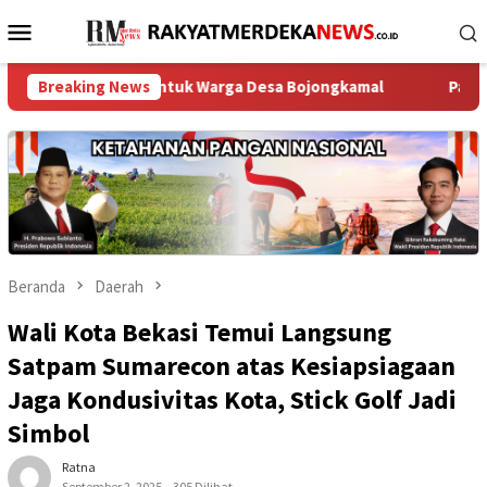
Loncat
Menu
ke
Mobile
konten
Bersih untuk Warga Desa Bojongkamal
Breaking News
Patroli Dialogis P
Beranda
Daerah
Wali Kota Bekasi Temui Langsung
Satpam Sumarecon atas Kesiapsiagaan
Jaga Kondusivitas Kota, Stick Golf Jadi
Simbol
Ratna
September 2, 2025
305 Dilihat