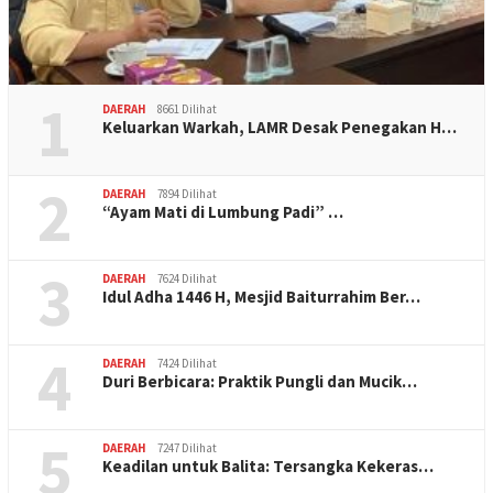
1
DAERAH
8661 Dilihat
Keluarkan Warkah, LAMR Desak Penegakan H…
2
DAERAH
7894 Dilihat
“Ayam Mati di Lumbung Padi” …
3
DAERAH
7624 Dilihat
Idul Adha 1446 H, Mesjid Baiturrahim Ber…
4
DAERAH
7424 Dilihat
Duri Berbicara: Praktik Pungli dan Mucik…
5
DAERAH
7247 Dilihat
Keadilan untuk Balita: Tersangka Kekeras…