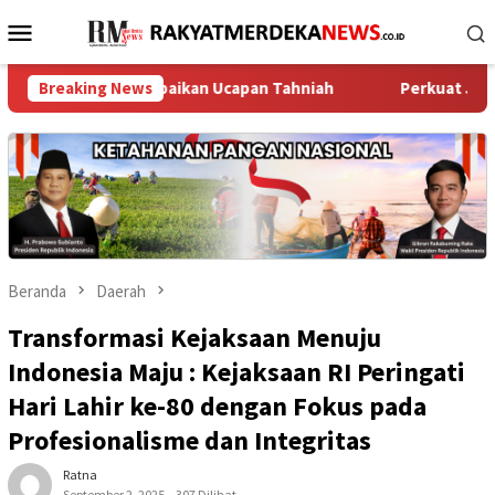
Loncat
Menu
ke
Mobile
konten
u Sampaikan Ucapan Tahniah
Breaking News
Perkuat Jaga Jakarta+ On Th
Beranda
Daerah
Transformasi Kejaksaan Menuju
Indonesia Maju : Kejaksaan RI Peringati
Hari Lahir ke-80 dengan Fokus pada
Profesionalisme dan Integritas
Ratna
September 2, 2025
307 Dilihat