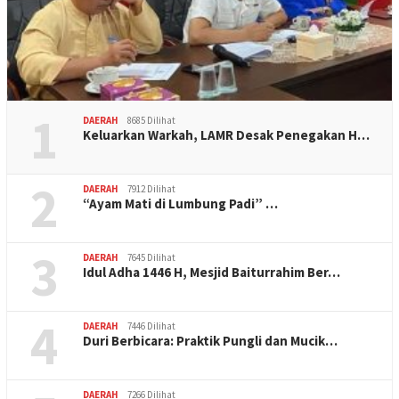
1
DAERAH
8685 Dilihat
Keluarkan Warkah, LAMR Desak Penegakan H…
2
DAERAH
7912 Dilihat
“Ayam Mati di Lumbung Padi” …
3
DAERAH
7645 Dilihat
Idul Adha 1446 H, Mesjid Baiturrahim Ber…
4
DAERAH
7446 Dilihat
Duri Berbicara: Praktik Pungli dan Mucik…
DAERAH
7266 Dilihat