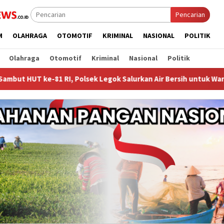
Pencarian
M
OLAHRAGA
OTOMOTIF
KRIMINAL
NASIONAL
POLITIK
Olahraga
Otomotif
Kriminal
Nasional
Politik
Polsek Legok Salurkan Air Bersih untuk Warga Desa Bojongkamal