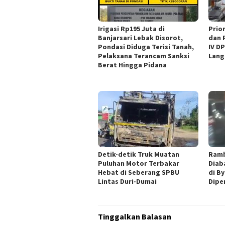
Irigasi Rp195 Juta di
‎Pri
Banjarsari Lebak Disorot,
dan 
Pondasi Diduga Terisi Tanah,
IV D
Pelaksana Terancam Sanksi
Lang
Berat Hingga Pidana
Detik-detik Truk Muatan
Ramb
Puluhan Motor Terbakar
Diab
Hebat di Seberang SPBU
di B
Lintas Duri-Dumai
Dipe
Tinggalkan Balasan