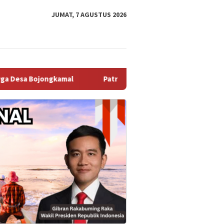
JUMAT, 7 AGUSTUS 2026
Patroli Dialogis Polsek Cisauk Perkuat Kedekatan den