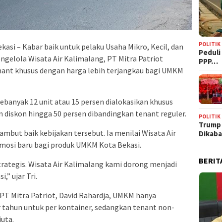
POLITIK
kasi – Kabar baik untuk pelaku Usaha Mikro, Kecil, dan
‎Pedul
gelola Wisata Air Kalimalang, PT Mitra Patriot
PPP…
ant khusus dengan harga lebih terjangkau bagi UMKM
 sebanyak 12 unit atau 15 persen dialokasikan khusus
n diskon hingga 50 persen dibandingkan tenant reguler.
POLITIK
Trump
ambut baik kebijakan tersebut. Ia menilai Wisata Air
Dikab
mosi baru bagi produk UMKM Kota Bekasi.
BERIT
trategis. Wisata Air Kalimalang kami dorong menjadi
” ujar Tri.
T Mitra Patriot, David Rahardja, UMKM hanya
er tahun untuk per kontainer, sedangkan tenant non-
uta.