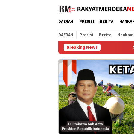
Loncat
ke
konten
DAERAH
PRESISI
BERITA
HANKA
DAERAH
Presisi
Berita
Hankam
Breaking News
Sambut HUT ke-81 RI, 