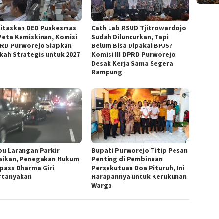
oritaskan DED Puskesmas
‎Cath Lab RSUD Tjitrowardojo
Peta Kemiskinan, Komisi
Sudah Diluncurkan, Tapi
PRD Purworejo Siapkan
Belum Bisa Dipakai BPJS?
kah Strategis untuk 2027 ‎
Komisi III DPRD Purworejo
Desak Kerja Sama Segera
Rampung
u Larangan Parkir
Bupati Purworejo Titip Pesan
aikan, Penegakan Hukum
Penting di Pembinaan
ypass Dharma Giri
Persekutuan Doa Pituruh, Ini
rtanyakan
Harapannya untuk Kerukunan
Warga