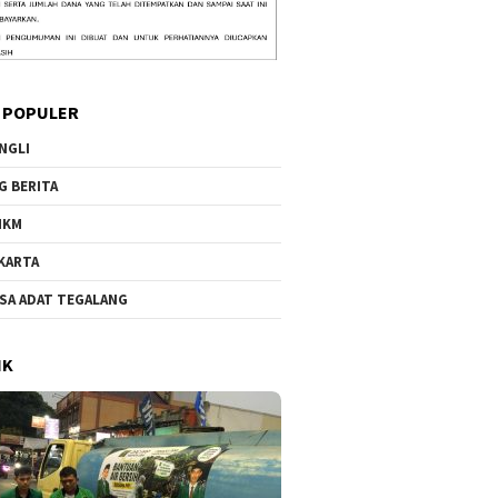
 POPULER
NGLI
G BERITA
MKM
KARTA
SA ADAT TEGALANG
IK