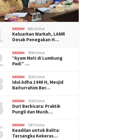
1
DAERAH
8661 Dilihat
Keluarkan Warkah, LAMR
Desak Penegakan H…
2
DAERAH
7894 Dilihat
“Ayam Mati di Lumbung
Padi” …
3
DAERAH
7624 Dilihat
Idul Adha 1446 H, Mesjid
Baiturrahim Ber…
4
DAERAH
7424 Dilihat
Duri Berbicara: Praktik
Pungli dan Mucik…
5
DAERAH
7247 Dilihat
Keadilan untuk Balita:
Tersangka Kekeras…