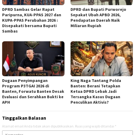
DPRD Sambas Gelar Rapat
DPRD dan Bupati Purworejo
Paripurna, KUA-PPAS 2027 dan
Sepakat Ubah APBD 2026,
KUPA-PPAS Perubahan 2026 :
Pendapatan Daerah Naik
Disepakati bersama Bupati
Miliaran Rupiah ‎
Sambas
Dugaan Penyimpangan
‎King Naga Tantang Polda
Program P3TGAI 2026 di
Banten: Berani Tetapkan
Banten, Forwatu Banten Desak
Ketua DPRD Lebak Jadi
Evaluasi dan Serahkan Bukti ke
Tersangka Kasus Dugaan
APH
Penculikan Aktivis? ‎
Tinggalkan Balasan
Alamat email Anda tidak akan dipublikasikan.
Ruas yang wajib ditandai
*