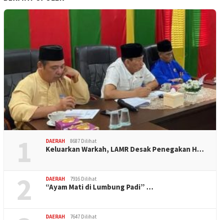
1
DAERAH
8687 Dilihat
Keluarkan Warkah, LAMR Desak Penegakan H…
2
DAERAH
7916 Dilihat
“Ayam Mati di Lumbung Padi” …
DAERAH
7647 Dilihat