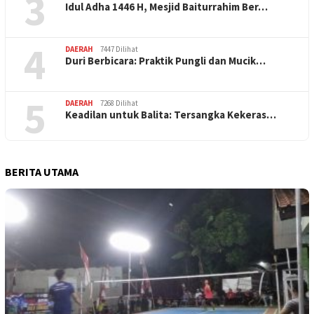
3
Idul Adha 1446 H, Mesjid Baiturrahim Ber…
4
DAERAH
7447 Dilihat
Duri Berbicara: Praktik Pungli dan Mucik…
5
DAERAH
7268 Dilihat
Keadilan untuk Balita: Tersangka Kekeras…
BERITA UTAMA