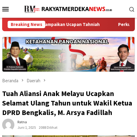
Loncat
Menu
ke
Mobile
konten
ak Melayu Sampaikan Ucapan Tahniah
Breaking News
Perkuat Jaga Jakarta
Beranda
Daerah
Tuah Aliansi Anak Melayu Ucapkan
Selamat Ulang Tahun untuk Wakil Ketua
DPRD Bengkalis, M. Arsya Fadillah
Ratna
Juni 1, 2025
2088 Dilihat