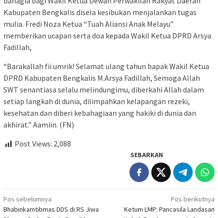
bahagia bagi Wakil Ketua Dewan Perwakilan Rakyat Daerah
Kabupaten Bengkalis disela kesibukan menjalankan tugas
mulia. Fredi Noza Ketua “Tuah Aliansi Anak Melayu”
memberikan ucapan serta doa kepada Wakil Ketua DPRD Arsya
Fadillah,
“Barakallah fii umrik! Selamat ulang tahun bapak Wakil Ketua
DPRD Kabupaten Bengkalis M.Arsya Fadillah, Semoga Allah
SWT senantiasa selalu melindungimu, diberkahi Allah dalam
setiap langkah di dunia, dilimpahkan kelapangan rezeki,
kesehatan dan diberi kebahagiaan yang hakiki di dunia dan
akhirat.” Aamiin. (FN)
Post Views:
2,088
SEBARKAN
Navigasi
Pos sebelumnya
Pos berikutnya
Bhabinkamtibmas DDS di RS Jiwa
Ketum LMP: Pancasila Landasan
pos