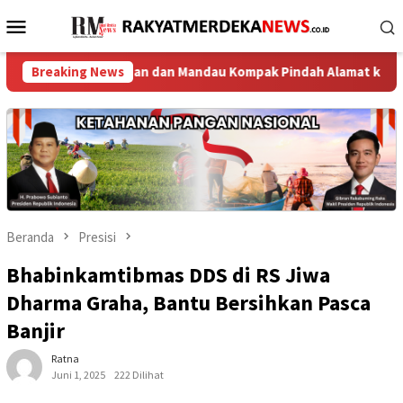
Loncat
Menu
ke
Mobile
konten
hin Solapan dan Mandau Kompak Pindah Alamat ke Sel Polsek
Breaking News
Beranda
Presisi
Bhabinkamtibmas DDS di RS Jiwa
Dharma Graha, Bantu Bersihkan Pasca
Banjir
Ratna
Juni 1, 2025
222 Dilihat