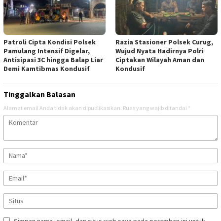
Patroli Cipta Kondisi Polsek
Razia Stasioner Polsek Curug,
Pamulang Intensif Digelar,
Wujud Nyata Hadirnya Polri
Antisipasi 3C hingga Balap Liar
Ciptakan Wilayah Aman dan
Demi Kamtibmas Kondusif
Kondusif
Tinggalkan Balasan
Alamat email Anda tidak akan dipublikasikan.
Ruas yang wajib ditandai
*