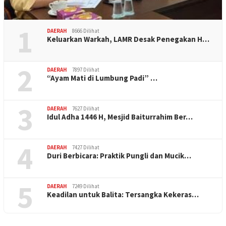
1
DAERAH
8666 Dilihat
Keluarkan Warkah, LAMR Desak Penegakan H…
2
DAERAH
7897 Dilihat
“Ayam Mati di Lumbung Padi” …
3
DAERAH
7627 Dilihat
Idul Adha 1446 H, Mesjid Baiturrahim Ber…
4
DAERAH
7427 Dilihat
Duri Berbicara: Praktik Pungli dan Mucik…
5
DAERAH
7249 Dilihat
Keadilan untuk Balita: Tersangka Kekeras…