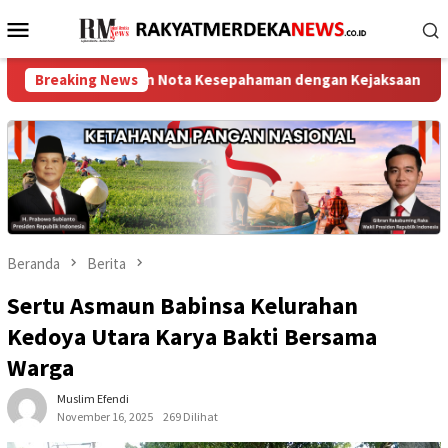
Loncat
Menu
ke
Mobile
konten
panjangan Nota Kesepahaman dengan Kejaksaan Negeri Jakarta Uta
Breaking News
Beranda
Berita
Sertu Asmaun Babinsa Kelurahan
Kedoya Utara Karya Bakti Bersama
Warga
Muslim Efendi
November 16, 2025
269 Dilihat