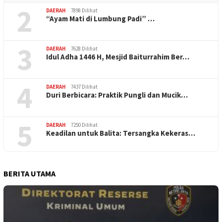
2
DAERAH
7898 Dilihat
“Ayam Mati di Lumbung Padi” …
3
DAERAH
7628 Dilihat
Idul Adha 1446 H, Mesjid Baiturrahim Ber…
4
DAERAH
7437 Dilihat
Duri Berbicara: Praktik Pungli dan Mucik…
5
DAERAH
7250 Dilihat
Keadilan untuk Balita: Tersangka Kekeras…
BERITA UTAMA