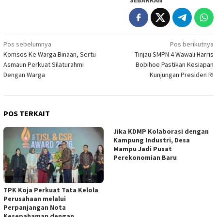
SEBARKAN
Navigasi
Pos sebelumnya
Pos berikutnya
Komsos Ke Warga Binaan, Sertu
Tinjau SMPN 4 Wawali Harris
pos
Asmaun Perkuat Silaturahmi
Bobihoe Pastikan Kesiapan
Dengan Warga
Kunjungan Presiden RI
POS TERKAIT
Jika KDMP Kolaborasi dengan
Kampung Industri, Desa
Mampu Jadi Pusat
Perekonomian Baru
TPK Koja Perkuat Tata Kelola
Perusahaan melalui
Perpanjangan Nota
Kesepahaman dengan