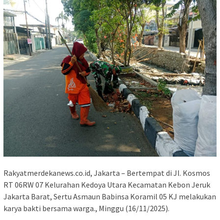
Rakyatmerdekanews.co.id, Jakarta – Bertempat di Jl. Kosmos
RT 06RW 07 Kelurahan Kedoya Utara Kecamatan Kebon Jeruk
Jakarta Barat, Sertu Asmaun Babinsa Koramil 05 KJ melakukan
karya bakti bersama warga., Minggu (16/11/2025).