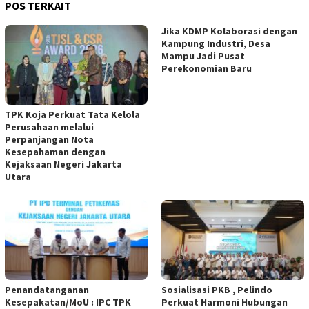
POS TERKAIT
Jika KDMP Kolaborasi dengan
Kampung Industri, Desa
Mampu Jadi Pusat
Perekonomian Baru
TPK Koja Perkuat Tata Kelola
Perusahaan melalui
Perpanjangan Nota
Kesepahaman dengan
Kejaksaan Negeri Jakarta
Utara ‎
‎Penandatanganan
Sosialisasi PKB , Pelindo
Kesepakatan/MoU : IPC TPK
Perkuat Harmoni Hubungan