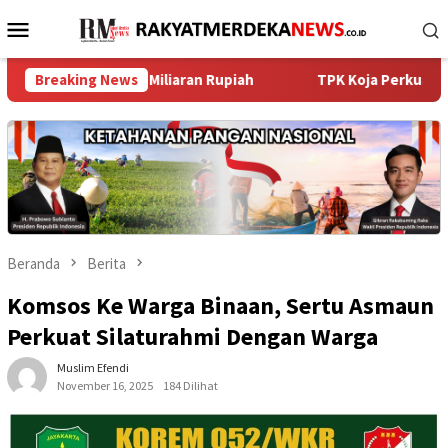
Loncat
Menu
ke
Mobile
konten
aik Miliaran Rupiah ‎
Breaking News
TPK Koja Perkuat Tata Kelola Per
Beranda
Berita
Komsos Ke Warga Binaan, Sertu Asmaun
Perkuat Silaturahmi Dengan Warga
Muslim Efendi
November 16, 2025
184 Dilihat