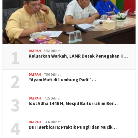
1
DAERAH
8668 Dilihat
Keluarkan Warkah, LAMR Desak Penegakan H…
2
DAERAH
7898 Dilihat
“Ayam Mati di Lumbung Padi” …
3
DAERAH
7629 Dilihat
Idul Adha 1446 H, Mesjid Baiturrahim Ber…
4
DAERAH
7437 Dilihat
Duri Berbicara: Praktik Pungli dan Mucik…