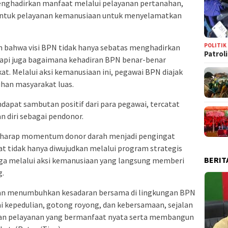
enghadirkan manfaat melalui pelayanan pertanahan,
bentuk pelayanan kemanusiaan untuk menyelamatkan
POLITIK
n bahwa visi BPN tidak hanya sebatas menghadirkan
Patrol
tapi juga bagaimana kehadiran BPN benar-benar
t. Melalui aksi kemanusiaan ini, pegawai BPN diajak
han masyarakat luas.
ndapat sambutan positif dari para pegawai, tercatat
n diri sebagai pendonor.
berharap momentum donor darah menjadi pengingat
 tidak hanya diwujudkan melalui program strategis
BERIT
juga melalui aksi kemanusiaan yang langsung memberi
g.
rapkan menumbuhkan kesadaran bersama di lingkungan BPN
i kepedulian, gotong royong, dan kebersamaan, sejalan
an pelayanan yang bermanfaat nyata serta membangun