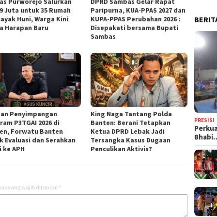
as Purworejo Salurkan
DPRD Sambas Gelar Rapat
9 Juta untuk 35 Rumah
Paripurna, KUA-PPAS 2027 dan
BERIT
Layak Huni, Warga Kini
KUPA-PPAS Perubahan 2026 :
a Harapan Baru ‎
Disepakati bersama Bupati
Sambas
an Penyimpangan
‎King Naga Tantang Polda
PRESISI
ram P3TGAI 2026 di
Banten: Berani Tetapkan
Perkua
en, Forwatu Banten
Ketua DPRD Lebak Jadi
Bhabi
k Evaluasi dan Serahkan
Tersangka Kasus Dugaan
i ke APH
Penculikan Aktivis? ‎
as yang wajib ditandai
*