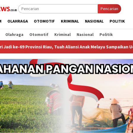
Pencarian
M
OLAHRAGA
OTOMOTIF
KRIMINAL
NASIONAL
POLITIK
Olahraga
Otomotif
Kriminal
Nasional
Politik
nsi Riau, Tuah Aliansi Anak Melayu Sampaikan Ucapan Tahniah