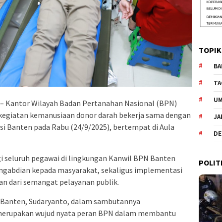
TOPIK
BA
TA
U
– Kantor Wilayah Badan Pertanahan Nasional (BPN)
kegiatan kemanusiaan donor darah bekerja sama dengan
JA
si Banten pada Rabu (24/9/2025), bertempat di Aula
DE
gi seluruh pegawai di lingkungan Kanwil BPN Banten
POLIT
engabdian kepada masyarakat, sekaligus implementasi
an dari semangat pelayanan publik.
i Banten, Sudaryanto, dalam sambutannya
erupakan wujud nyata peran BPN dalam membantu