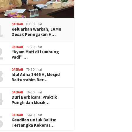
1
DAERAH
8685 Dilihat
Keluarkan Warkah, LAMR
Desak Penegakan H…
2
DAERAH
7912 Dilihat
“Ayam Mati di Lumbung
Padi” …
3
DAERAH
7645 Dilihat
Idul Adha 1446 H, Mesjid
Baiturrahim Ber…
4
DAERAH
7446 Dilihat
Duri Berbicara: Praktik
Pungli dan Mucik…
5
DAERAH
7267 Dilihat
Keadilan untuk Balita:
Tersangka Kekeras…