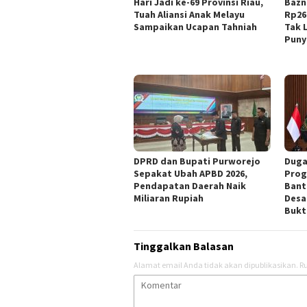
Hari Jadi ke-69 Provinsi Riau,
Bazn
Tuah Aliansi Anak Melayu
Rp26
Sampaikan Ucapan Tahniah
Tak 
Puny
DPRD dan Bupati Purworejo
Duga
Sepakat Ubah APBD 2026,
Prog
Pendapatan Daerah Naik
Bant
Miliaran Rupiah ‎
Desa
Bukt
Tinggalkan Balasan
Alamat email Anda tidak akan dipublikasikan.
Ru