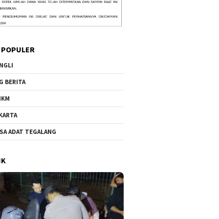
 POPULER
NGLI
G BERITA
MKM
KARTA
SA ADAT TEGALANG
IK