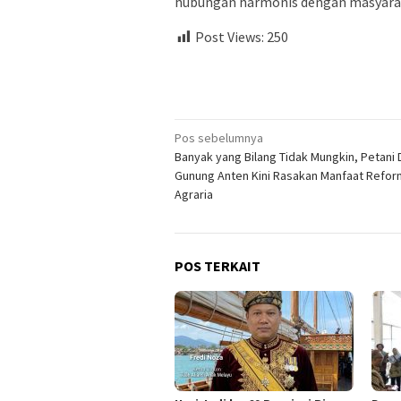
hubungan harmonis dengan masyarak
Post Views:
250
Navigasi
Pos sebelumnya
Banyak yang Bilang Tidak Mungkin, Petani
pos
Gunung Anten Kini Rasakan Manfaat Refo
Agraria
POS TERKAIT