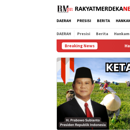
Loncat
ke
konten
DAERAH
PRESISI
BERITA
HANKA
DAERAH
Presisi
Berita
Hankam
Breaking News
Hari Jadi ke-69 Provi