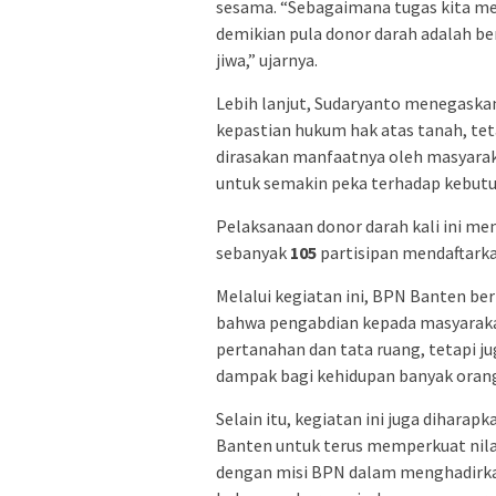
sesama. “Sebagaimana tugas kita m
demikian pula donor darah adalah 
jiwa,” ujarnya.
Lebih lanjut, Sudaryanto menegaska
kepastian hukum hak atas tanah, te
dirasakan manfaatnya oleh masyaraka
untuk semakin peka terhadap kebutu
Pelaksanaan donor darah kali ini me
sebanyak
105
partisipan mendaftarka
Melalui kegiatan ini, BPN Banten 
bahwa pengabdian kepada masyarakat
pertanahan dan tata ruang, tetapi 
dampak bagi kehidupan banyak oran
Selain itu, kegiatan ini juga diha
Banten untuk terus memperkuat nila
dengan misi BPN dalam menghadirk