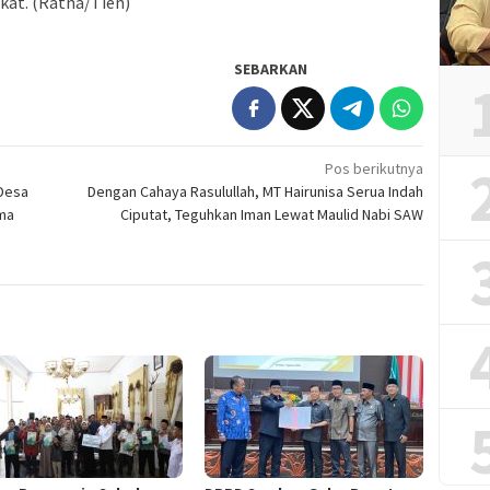
at. (Ratna/Tien)
SEBARKAN
Pos berikutnya
 Desa
Dengan Cahaya Rasulullah, MT Hairunisa Serua Indah
rma
Ciputat, Teguhkan Iman Lewat Maulid Nabi SAW