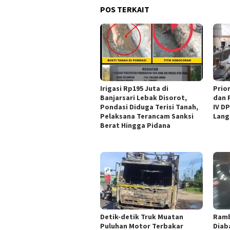
POS TERKAIT
Irigasi Rp195 Juta di
‎Pri
Banjarsari Lebak Disorot,
dan 
Pondasi Diduga Terisi Tanah,
IV D
Pelaksana Terancam Sanksi
Lang
Berat Hingga Pidana
Detik-detik Truk Muatan
Ramb
Puluhan Motor Terbakar
Diab