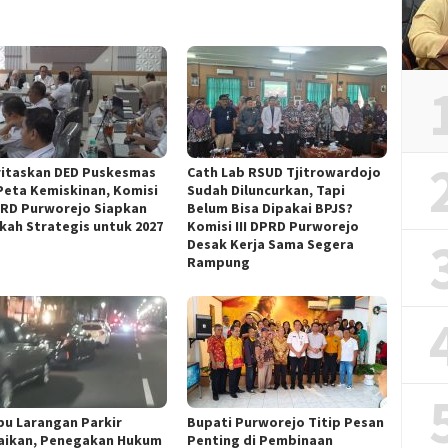
oritaskan DED Puskesmas
‎Cath Lab RSUD Tjitrowardojo
Peta Kemiskinan, Komisi
Sudah Diluncurkan, Tapi
PRD Purworejo Siapkan
Belum Bisa Dipakai BPJS?
kah Strategis untuk 2027 ‎
Komisi III DPRD Purworejo
Desak Kerja Sama Segera
Rampung
u Larangan Parkir
Bupati Purworejo Titip Pesan
aikan, Penegakan Hukum
Penting di Pembinaan