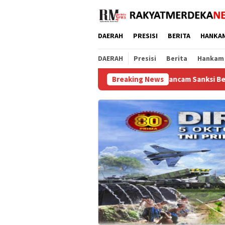
Loncat
ke
konten
DAERAH
PRESISI
BERITA
HANKA
DAERAH
Presisi
Berita
Hankam
uga Terisi Tanah, Pelaksana Terancam Sanksi Berat Hingga Pidana
Breaking News