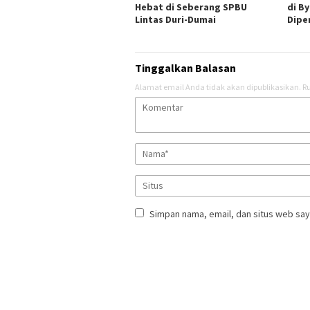
Hebat di Seberang SPBU
di B
Lintas Duri-Dumai
Dipe
Tinggalkan Balasan
Alamat email Anda tidak akan dipublikasikan.
Ru
Simpan nama, email, dan situs web say