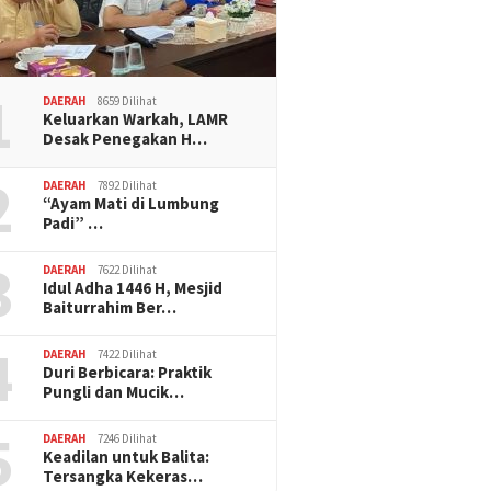
1
DAERAH
8659 Dilihat
Keluarkan Warkah, LAMR
Desak Penegakan H…
2
DAERAH
7892 Dilihat
“Ayam Mati di Lumbung
Padi” …
3
DAERAH
7622 Dilihat
Idul Adha 1446 H, Mesjid
Baiturrahim Ber…
4
DAERAH
7422 Dilihat
Duri Berbicara: Praktik
Pungli dan Mucik…
5
DAERAH
7246 Dilihat
Keadilan untuk Balita:
Tersangka Kekeras…