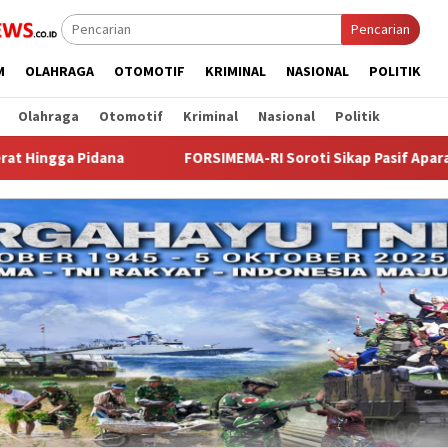
Pencarian
M
OLAHRAGA
OTOMOTIF
KRIMINAL
NASIONAL
POLITIK
Olahraga
Otomotif
Kriminal
Nasional
Politik
FORSIMEMA-RI Soroti Sikap Pasif Aparatur Peradilan Terh