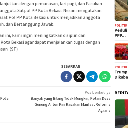
ilanjutkan dengan pemanasan, lari pagi, dan Pasukan
00 anggota Satpol PP Kota Bekasi. Nesan mengatakan
asat Pol PP Kota Bekasi untuk menjadikan anggota
guh, dan Bertanggung Jawab.
POLITIK
‎Pedul
n ini, kami ingin meningkatkan disiplin dan
PPP…
 Kota Bekasi agar dapat menjalankan tugas dengan
esan. (ST)
SEBARKAN
POLITIK
Trump
Dikab
Pos berikutnya
BERIT
Polisi
Banyak yang Bilang Tidak Mungkin, Petani Desa
Gunung Anten Kini Rasakan Manfaat Reforma
Agraria