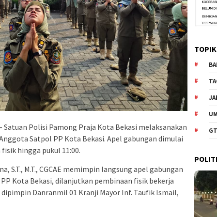
TOPIK
BA
TA
JA
U
– Satuan Polisi Pamong Praja Kota Bekasi melaksanakan
GT
Anggota Satpol PP Kota Bekasi. Apel gabungan dimulai
fisik hingga pukul 11:00.
POLIT
na, S.T., M.T., CGCAE memimpin langsung apel gabungan
 PP Kota Bekasi, dilanjutkan pembinaan fisik bekerja
dipimpin Danranmil 01 Kranji Mayor Inf. Taufik Ismail,