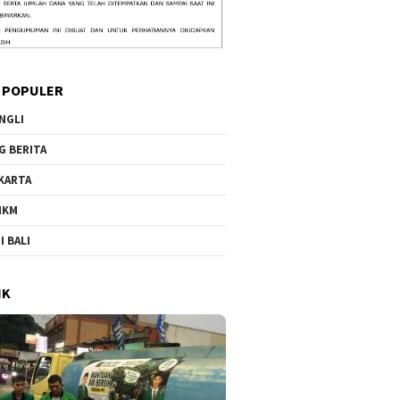
 POPULER
NGLI
G BERITA
KARTA
MKM
I BALI
IK