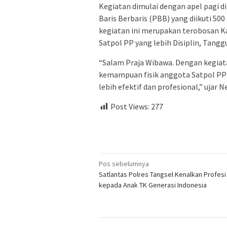
Kegiatan dimulai dengan apel pagi d
Baris Berbaris (PBB) yang diikuti 5
kegiatan ini merupakan terobosan K
Satpol PP yang lebih Disiplin, Tang
“Salam Praja Wibawa. Dengan kegiata
kemampuan fisik anggota Satpol PP
lebih efektif dan profesional,” ujar N
Post Views:
277
Navigasi
Pos sebelumnya
Satlantas Polres Tangsel Kenalkan Profesi 
pos
kepada Anak TK Generasi Indonesia