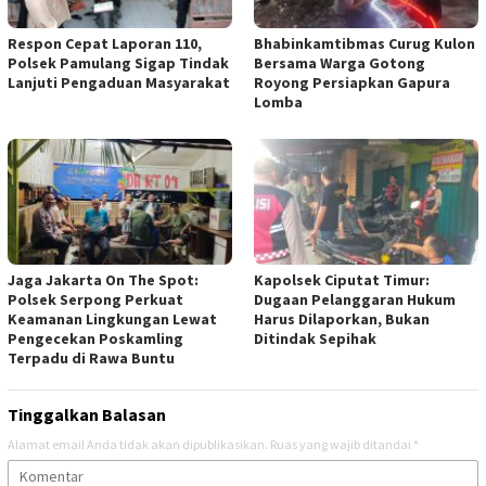
Respon Cepat Laporan 110,
Bhabinkamtibmas Curug Kulon
Polsek Pamulang Sigap Tindak
Bersama Warga Gotong
Lanjuti Pengaduan Masyarakat
Royong Persiapkan Gapura
Lomba
Jaga Jakarta On The Spot:
Kapolsek Ciputat Timur:
Polsek Serpong Perkuat
Dugaan Pelanggaran Hukum
Keamanan Lingkungan Lewat
Harus Dilaporkan, Bukan
Pengecekan Poskamling
Ditindak Sepihak
Terpadu di Rawa Buntu
Tinggalkan Balasan
Alamat email Anda tidak akan dipublikasikan.
Ruas yang wajib ditandai
*