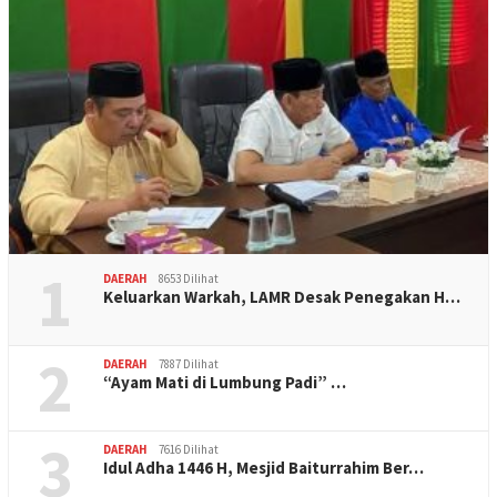
1
DAERAH
8653 Dilihat
Keluarkan Warkah, LAMR Desak Penegakan H…
2
DAERAH
7887 Dilihat
“Ayam Mati di Lumbung Padi” …
3
DAERAH
7616 Dilihat
Idul Adha 1446 H, Mesjid Baiturrahim Ber…