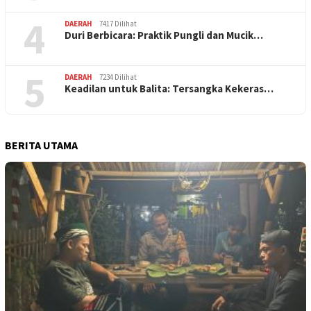
4
DAERAH
7417 Dilihat
Duri Berbicara: Praktik Pungli dan Mucik…
5
DAERAH
7234 Dilihat
Keadilan untuk Balita: Tersangka Kekeras…
BERITA UTAMA