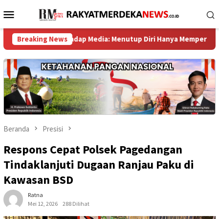
Loncat
Menu
ke
Mobile
konten
an Terhadap Media: Menutup Diri Hanya Memperburuk Citra Lembaga
Breaking News
Beranda
Presisi
Respons Cepat Polsek Pagedangan
Tindaklanjuti Dugaan Ranjau Paku di
Kawasan BSD
Ratna
Mei 12, 2026
288 Dilihat