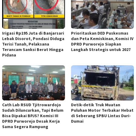
Irigasi Rp195 Juta di Banjarsari
‎Prioritaskan DED Puskesmas
Lebak Disorot, Pondasi Diduga
dan Peta Kemiskinan, Komisi IV
Terisi Tanah, Pelaksana
DPRD Purworejo Siapkan
Terancam Sanksi Berat Hingga
Langkah Strategis untuk 2027 ‎
Pidana
‎Cath Lab RSUD Tjitrowardojo
Detik-detik Truk Muatan
Sudah Diluncurkan, Tapi Belum
Puluhan Motor Terbakar Hebat
Bisa Dipakai BPJS? Komisi III
di Seberang SPBU Lintas Duri-
DPRD Purworejo Desak Kerja
Dumai
Sama Segera Rampung