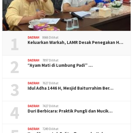
1
DAERAH
8666 Dilihat
Keluarkan Warkah, LAMR Desak Penegakan H…
2
DAERAH
7897 Dilihat
“Ayam Mati di Lumbung Padi” …
3
DAERAH
7627 Dilihat
Idul Adha 1446 H, Mesjid Baiturrahim Ber…
4
DAERAH
7427 Dilihat
Duri Berbicara: Praktik Pungli dan Mucik…
DAERAH
7249 Dilihat