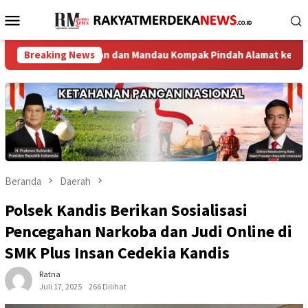
Loncat
Menu
ke
Mobile
konten
in Solapan dan Mandau Kompak Pindah Alamat ke Sel Polsek
Breaking News
Beranda
Daerah
Polsek Kandis Berikan Sosialisasi
Pencegahan Narkoba dan Judi Online di
SMK Plus Insan Cedekia Kandis
Ratna
Juli 17, 2025
266 Dilihat