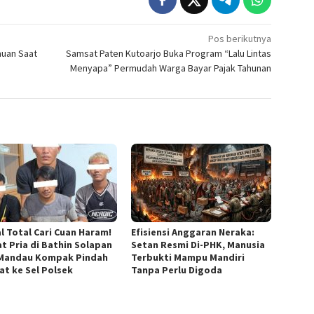
Pos berikutnya
auan Saat
Samsat Paten Kutoarjo Buka Program “Lalu Lintas
Menyapa” Permudah Warga Bayar Pajak Tahunan
l Total Cari Cuan Haram!
Efisiensi Anggaran Neraka:
t Pria di Bathin Solapan
Setan Resmi Di-PHK, Manusia
Mandau Kompak Pindah
Terbukti Mampu Mandiri
at ke Sel Polsek
Tanpa Perlu Digoda