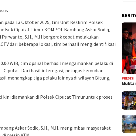
asus
BERIT
n pada 13 Oktober 2025, tim Unit Reskrim Polsek
apolsek Ciputat Timur KOMPOL Bambang Askar Sodiq,
di Purwanto, S.H., M.H bergerak cepat melakukan
CCTV dari beberapa lokasi, tim berhasil mengidentifikasi
 10.00 WIB, tim opsnal berhasil mengamankan pelaku di
 Ciputat. Dari hasil interogasi, petugas kemudian
l menangkap tiga pelaku lainnya di wilayah Bitung,
PRESISI
Muktam
 kini diamankan di Polsek Ciputat Timur untuk proses
bang Askar Sodiq, S.H., M.H. mengimbau masyarakat
i di mesin ATM.