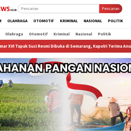
Pencarian
M
OLAHRAGA
OTOMOTIF
KRIMINAL
NASIONAL
POLITIK
Olahraga
Otomotif
Kriminal
Nasional
Politik
Resmi Dibuka di Semarang, Kapolri Terima Anugerah Anggota Keh