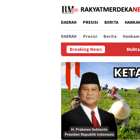
Loncat
ke
konten
DAERAH
PRESISI
BERITA
HANKA
DAERAH
Presisi
Berita
Hankam
Breaking News
Muktamar XVI Tapak Suci 