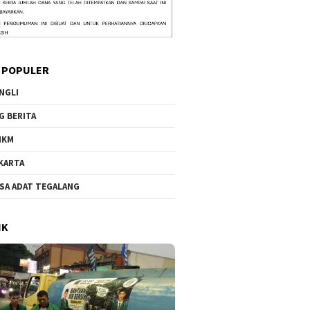
 POPULER
NGLI
G BERITA
MKM
KARTA
SA ADAT TEGALANG
IK