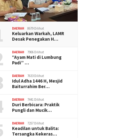
1
DAERAH
8679 Dilihat
Keluarkan Warkah, LAMR
Desak Penegakan H…
2
DAERAH
7906 Dilihat
“Ayam Mati di Lumbung
Padi” …
3
DAERAH
7633 Dilihat
Idul Adha 1446 H, Mesjid
Baiturrahim Ber…
4
DAERAH
7441 Dilihat
Duri Berbicara: Praktik
Pungli dan Mucik…
5
DAERAH
7257 Dilihat
Keadilan untuk Balita:
Tersangka Kekeras…