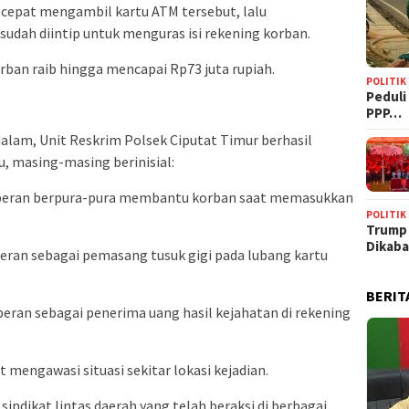
 cepat mengambil kartu ATM tersebut, lalu
dah diintip untuk menguras isi rekening korban.
korban raib hingga mencapai Rp73 juta rupiah.
POLITIK
‎Pedul
PPP…
alam, Unit Reskrim Polsek Ciputat Timur berhasil
, masing-masing berinisial:
 berperan berpura-pura membantu korban saat memasukkan
POLITIK
Trump
Dikab
erperan sebagai pemasang tusuk gigi pada lubang kartu
BERIT
erperan sebagai penerima uang hasil kejahatan di rekening
rut mengawasi situasi sekitar lokasi kejadian.
indikat lintas daerah yang telah beraksi di berbagai