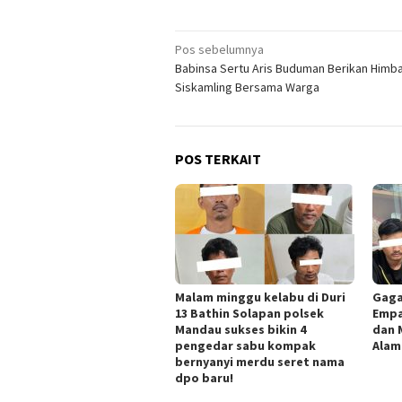
Navigasi
Pos sebelumnya
Babinsa Sertu Aris Buduman Berikan Himb
pos
Siskamling Bersama Warga
POS TERKAIT
Malam minggu kelabu di Duri
Gaga
13 Bathin Solapan polsek
Empa
Mandau sukses bikin 4
dan 
pengedar sabu kompak
Alam
bernyanyi merdu seret nama
dpo baru!