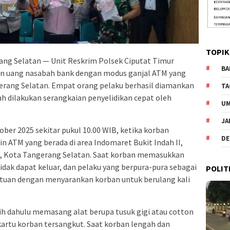
TOPIK
ng Selatan — Unit Reskrim Polsek Ciputat Timur
BA
an uang nasabah bank dengan modus ganjal ATM yang
gerang Selatan. Empat orang pelaku berhasil diamankan
TA
ah dilakukan serangkaian penyelidikan cepat oleh
U
JA
ober 2025 sekitar pukul 10.00 WIB, ketika korban
DE
n ATM yang berada di area Indomaret Bukit Indah II,
t, Kota Tangerang Selatan. Saat korban memasukkan
tidak dapat keluar, dan pelaku yang berpura-pura sebagai
POLIT
uan dengan menyarankan korban untuk berulang kali
bih dahulu memasang alat berupa tusuk gigi atau cotton
kartu korban tersangkut. Saat korban lengah dan