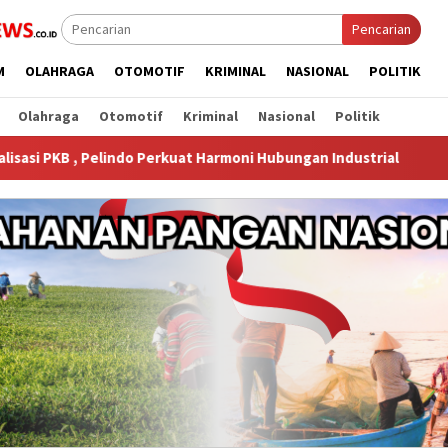
Pencarian
M
OLAHRAGA
OTOMOTIF
KRIMINAL
NASIONAL
POLITIK
Olahraga
Otomotif
Kriminal
Nasional
Politik
indo Perkuat Harmoni Hubungan Industrial
‎Masyarakat Dap