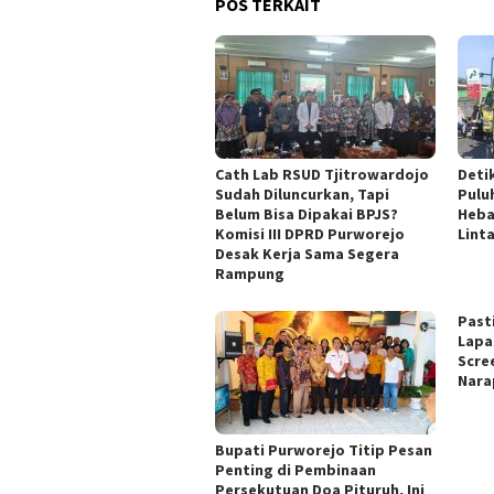
POS TERKAIT
‎Cath Lab RSUD Tjitrowardojo
Deti
Sudah Diluncurkan, Tapi
Pulu
Belum Bisa Dipakai BPJS?
Heba
Komisi III DPRD Purworejo
Lint
Desak Kerja Sama Segera
Rampung
Past
Lapa
Scre
Nara
Bupati Purworejo Titip Pesan
Penting di Pembinaan
Persekutuan Doa Pituruh, Ini