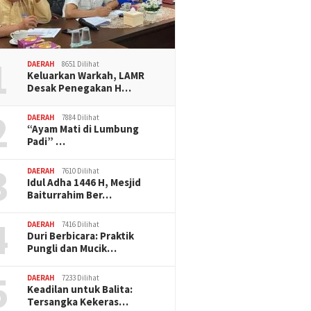
1
DAERAH
8651 Dilihat
Keluarkan Warkah, LAMR
Desak Penegakan H…
2
DAERAH
7884 Dilihat
“Ayam Mati di Lumbung
Padi” …
3
DAERAH
7610 Dilihat
Idul Adha 1446 H, Mesjid
Baiturrahim Ber…
4
DAERAH
7416 Dilihat
Duri Berbicara: Praktik
Pungli dan Mucik…
5
DAERAH
7233 Dilihat
Keadilan untuk Balita:
Tersangka Kekeras…