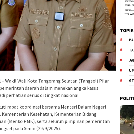
TOPIK
BA
TA
JA
U
l – Wakil Wali Kota Tangerang Selatan (Tangsel) Pilar
GT
pemerintah daerah dalam menekan angka kasus
i perhatian serius di tingkat nasional.
POLIT
ikuti rapat koordinasi bersama Menteri Dalam Negeri
n, Kementerian Kesehatan, Kementerian Bidang
n (Menko PMK), serta seluruh pimpinan pemerintah
ngsel pada Senin (29/9/2025).