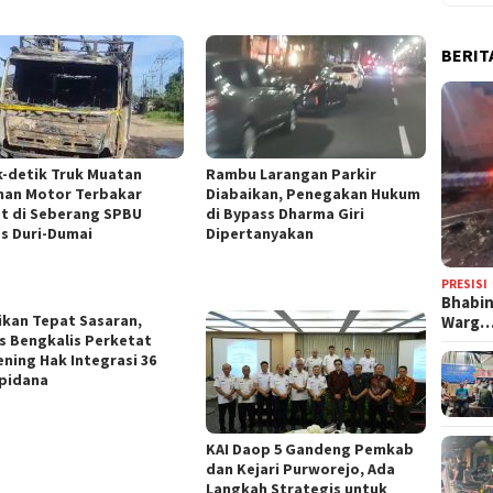
BERIT
k-detik Truk Muatan
Rambu Larangan Parkir
han Motor Terbakar
Diabaikan, Penegakan Hukum
t di Seberang SPBU
di Bypass Dharma Giri
as Duri-Dumai
Dipertanyakan
PRESISI
Bhabi
ikan Tepat Sasaran,
Warg
s Bengkalis Perketat
ening Hak Integrasi 36
pidana
KAI Daop 5 Gandeng Pemkab
dan Kejari Purworejo, Ada
Langkah Strategis untuk