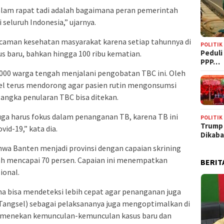
dalam rapat tadi adalah bagaimana peran pemerintah
seluruh Indonesia,” ujarnya.
ncaman kesehatan masyarakat karena setiap tahunnya di
POLITIK
‎Pedul
sus baru, bahkan hingga 100 ribu kematian.
PPP…
 4.000 warga tengah menjalani pengobatan TBC ini. Oleh
sel terus mendorong agar pasien rutin mengonsumsi
n angka penularan TBC bisa ditekan.
uga harus fokus dalam penanganan TB, karena TB ini
POLITIK
Trump
id-19,” kata dia.
Dikab
hwa Banten menjadi provinsi dengan capaian skrining
dah mencapai 70 persen. Capaian ini menempatkan
BERIT
ional.
ena bisa mendeteksi lebih cepat agar penanganan juga
 Tangsel) sebagai pelaksananya juga mengoptimalkan di
k menekan kemunculan-kemunculan kasus baru dan