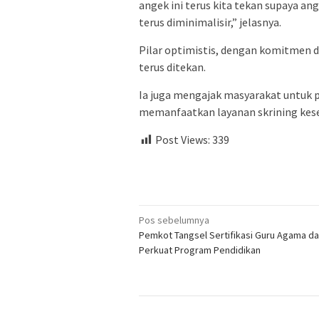
angek ini terus kita tekan supaya an
terus diminimalisir,” jelasnya.
Pilar optimistis, dengan komitmen da
terus ditekan.
Ia juga mengajak masyarakat untuk p
memanfaatkan layanan skrining kese
Post Views:
339
Navigasi
Pos sebelumnya
Pemkot Tangsel Sertifikasi Guru Agama d
pos
Perkuat Program Pendidikan