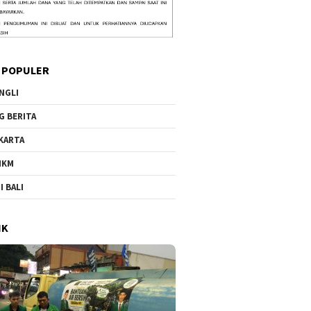
 POPULER
NGLI
G BERITA
KARTA
MKM
I BALI
IK