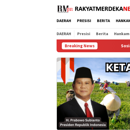
Loncat
ke
konten
DAERAH
PRESISI
BERITA
HANKA
DAERAH
Presisi
Berita
Hankam
Breaking News
Sosialisasi PKB , Pel