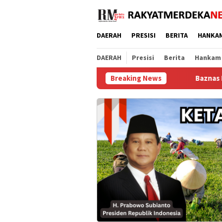
Loncat
ke
konten
DAERAH
PRESISI
BERITA
HANKA
DAERAH
Presisi
Berita
Hankam
Breaking News
Baznas Purworejo Salurkan 