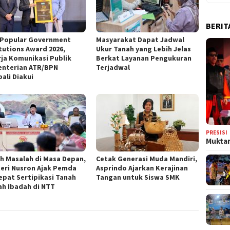
BERIT
 Popular Government
‎Masyarakat Dapat Jadwal
itutions Award 2026,
Ukur Tanah yang Lebih Jelas
rja Komunikasi Publik
Berkat Layanan Pengukuran
nterian ATR/BPN
Terjadwal
ali Diakui
PRESISI
Muktam
ah Masalah di Masa Depan,
Cetak Generasi Muda Mandiri,
eri Nusron Ajak Pemda
Asprindo Ajarkan Kerajinan
epat Sertipikasi Tanah
Tangan untuk Siswa SMK
h Ibadah di NTT ‎