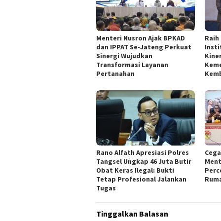
Menteri Nusron Ajak BPKAD
Raih
dan IPPAT Se-Jateng Perkuat
Inst
Sinergi Wujudkan
Kine
Transformasi Layanan
Keme
Pertanahan
Kemb
Rano Alfath Apresiasi Polres
‎Ceg
Tangsel Ungkap 46 Juta Butir
Ment
Obat Keras Ilegal: Bukti
Perc
Tetap Profesional Jalankan
Ruma
Tugas
Tinggalkan Balasan