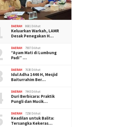
1
DAERAH
8681 Dilihat
Keluarkan Warkah, LAMR
Desak Penegakan H…
2
DAERAH
7907 Dilihat
“Ayam Mati di Lumbung
Padi” …
3
DAERAH
7638 Dilihat
Idul Adha 1446 H, Mesjid
Baiturrahim Ber…
4
DAERAH
7443 Dilihat
Duri Berbicara: Praktik
Pungli dan Mucik…
5
DAERAH
7258 Dilihat
Keadilan untuk Balita:
Tersangka Kekeras…