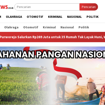
Pencarian
M
OLAHRAGA
OTOMOTIF
KRIMINAL
NASIONAL
POLITIK
Olahraga
Otomotif
Kriminal
Nasional
Politik
Rp269 Juta untuk 35 Rumah Tak Layak Huni, Warga Kini Punya Har