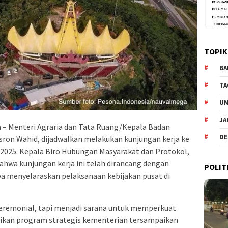
TOPIK
BA
TA
U
JA
 – Menteri Agraria dan Tata Ruang/Kepala Badan
DE
ron Wahid, dijadwalkan melakukan kunjungan kerja ke
i 2025. Kepala Biro Hubungan Masyarakat dan Protokol,
hwa kunjungan kerja ini telah dirancang dengan
POLIT
ya menyelaraskan pelaksanaan kebijakan pusat di
seremonial, tapi menjadi sarana untuk memperkuat
tikan program strategis kementerian tersampaikan