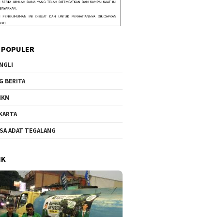
 POPULER
NGLI
G BERITA
MKM
KARTA
SA ADAT TEGALANG
IK