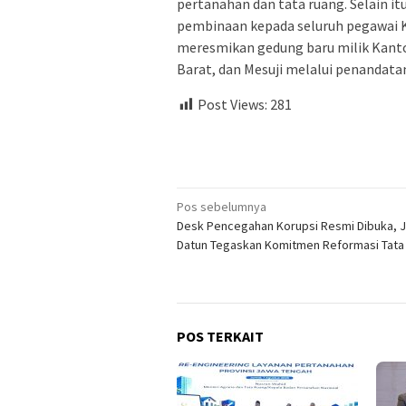
pertanahan dan tata ruang. Selain i
pembinaan kepada seluruh pegawai 
meresmikan gedung baru milik Kanto
Barat, dan Mesuji melalui penandata
Post Views:
281
Navigasi
Pos sebelumnya
Desk Pencegahan Korupsi Resmi Dibuka, 
pos
Datun Tegaskan Komitmen Reformasi Tata 
POS TERKAIT