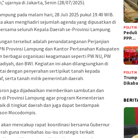
” ujarnya di Jakarta, Senin (28/07/2025).
ampung pada malam hari, 28 Juli 2025 pukul 19.40 WIB.
 ia akan menghadiri sejumlah agenda yang dipusatkan di
POLITIK
ersama seluruh Kepala Daerah se-Provinsi Lampung.
‎Pedul
PPP…
ungan tersebut adalah penandatanganan Perjanjian
BPN Provinsi Lampung dan Kantor Pertanahan Kabupaten
n berbagai organisasi keagamaan seperti PW NU, PW
yah, dan BWI. Kegiatan ini akan dilangsungkan di
rtai dengan penyerahan sertipikat tanah kepada
POLITIK
Trump
f, serta tanah milik pemerintah daerah.
Dikab
usron juga dijadwalkan memberikan sambutan dan
h di Provinsi Lampung agar program Kementerian
BERIT
ik di tingkat daerah dan juga dapat berdampak
rison Mocodompis.
a akan mencakup rapat koordinasi bersama Gubernur
rah guna membahas isu-isu strategis terkait