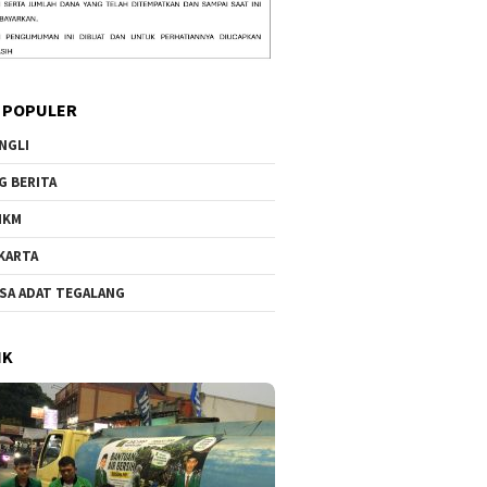
 POPULER
NGLI
G BERITA
MKM
KARTA
SA ADAT TEGALANG
IK