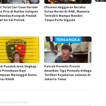
l Total Cari Cuan Haram!
Efisiensi Anggaran Neraka:
t Pria di Bathin Solapan
Setan Resmi Di-PHK, Manusia
Mandau Kompak Pindah
Terbukti Mampu Mandiri
at ke Sel Polsek
Tanpa Perlu Digoda
ek Pondok Aren Ungkap
Patroli Perintis Presisi
s Penemuan Bayi
Amankan Tiga Pemuda Diduga
mpuan Meninggal Dunia
Terlibat Kejahatan Jalanan di
ras Klinik
Jakarta Timur
as yang wajib ditandai
*