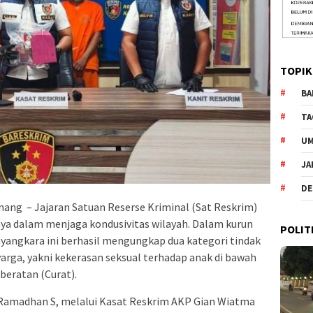
TOPIK
BA
TA
U
JA
DE
ang – Jajaran Satuan Reserse Kriminal (Sat Reskrim)
a dalam menjaga kondusivitas wilayah. Dalam kurun
POLIT
ayangkara ini berhasil mengungkap dua kategori tindak
rga, yakni kekerasan seksual terhadap anak di bawah
beratan (Curat).
Ramadhan S, melalui Kasat Reskrim AKP Gian Wiatma