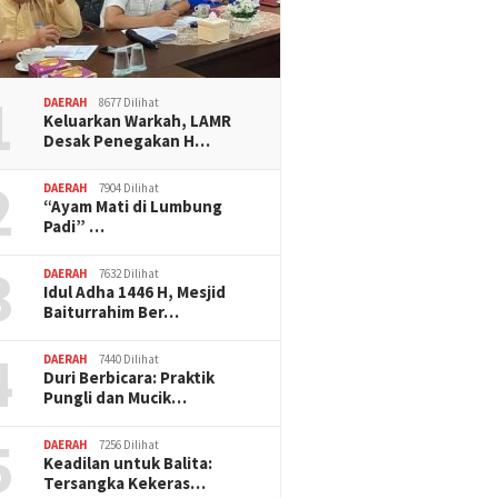
1
DAERAH
8677 Dilihat
Keluarkan Warkah, LAMR
Desak Penegakan H…
2
DAERAH
7904 Dilihat
“Ayam Mati di Lumbung
Padi” …
3
DAERAH
7632 Dilihat
Idul Adha 1446 H, Mesjid
Baiturrahim Ber…
4
DAERAH
7440 Dilihat
Duri Berbicara: Praktik
Pungli dan Mucik…
5
DAERAH
7256 Dilihat
Keadilan untuk Balita:
Tersangka Kekeras…