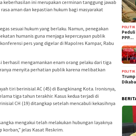
keberhasilan ini merupakan cerminan tanggung jawab
 rasa aman dan kepastian hukum bagi masyarakat
POLITIK
 tegas sesuai hukum yang berlaku. Namun, penegakan
‎Pedul
dekatan humanis guna menjaga kepercayaan publik
PPP…
 konferensi pers yang digelar di Mapolres Kampar, Rabu
i berhasil mengamankan enam orang pelaku dari tiga
aranya menyita perhatian publik karena melibatkan
POLITIK
Trump
Dikab
h tiri berinisial AC (45) di Bangkinang Kota. Ironisnya,
lama tiga tahun terakhir. Kasus kedua terjadi di
BERIT
nisial CH (19) ditangkap setelah mencabuli kekasihnya
ersangka mengakui telah melakukan hubungan layaknya
p korban,” jelas Kasat Reskrim.