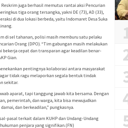
at Reskrim juga berhasil memutus rantai aksi Pencurian
ringkus tiga orang tersangka, yakni DE (73), AD (33),
eraksi di dua lokasi berbeda, yaitu Indomaret Desa Suka
kinang.
m di sel tahanan, polisi masih memburu satu pelaku
 Pencarian Orang (DPO). “Tim gabungan masih melakukan
i bekerja cepat dan transparan agar keadilan benar-
AKP Gian.
enekankan pentingnya kolaborasi antara masyarakat
agar tidak ragu melaporkan segala bentuk tindak
n sekitar.
wab aparat, tapi tanggung jawab kita bersama. Dengan
ian, pemerintah, dan warga, kita bisa mewujudkan
damai, dan berkeadilan,” pungkasnya.
pasal-pasal terkait dalam KUHP dan Undang-Undang
ukuman penjara yang signifikan.(FN)