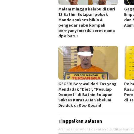
Malam minggu kelabu di Duri
Gaga
13 Bathin Solapan polsek
Empa
Mandau sukses bikin 4
dan 
pengedar sabu kompak
Alam
bernyanyi merdu seret nama
dpo baru!
GEGER! Berawal dari Tas yang
Pols
Mendadak “Diet”, “Pesulap
Kasu
Dompet” di Bathin Solapan
Pere
Sukses Kuras ATM Sebelum
di Te
Diciduk di Kos-Kosan!
Tinggalkan Balasan
Alamat email Anda tidak akan dipublikasikan.
Ru