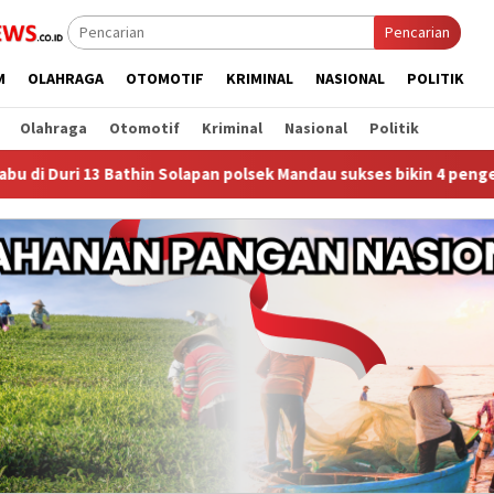
Pencarian
M
OLAHRAGA
OTOMOTIF
KRIMINAL
NASIONAL
POLITIK
Olahraga
Otomotif
Kriminal
Nasional
Politik
 Solapan polsek Mandau sukses bikin 4 pengedar sabu kompak be