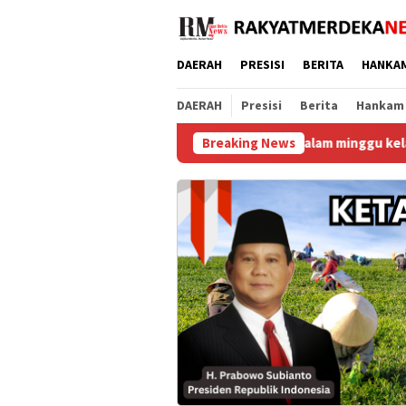
Loncat
ke
konten
DAERAH
PRESISI
BERITA
HANKA
DAERAH
Presisi
Berita
Hankam
Malam minggu kelabu di Duri 13 Bathin
Breaking News