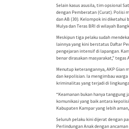
Selain kasus asusila, tim opsional S
dengan Pemberatan (Curat). Polisi me
dan AB (30). Kelompok ini diketahui b
Mulya dan Teras BRI di wilayah Bang
Meskipun tiga pelaku sudah mendeka
lainnya yang kini berstatus Daftar
pengejaran intensif di lapangan. Kam
benar dirasakan masyarakat,” tegas 
Menutup keterangannya, AKP Gian m
dan kepolisian. Ia mengimbau warga 
kriminalitas yang terjadi di lingkunga
“Keamanan bukan hanya tanggung ja
komunikasi yang baik antara kepolis
Kabupaten Kampar yang lebih aman, 
Seluruh pelaku kini dijerat dengan 
Perlindungan Anak dengan ancaman h