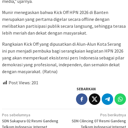
media,” ujarnya.
Munir menegaskan bahwa Kick Off HPN 2026 di Banten
merupakan yang pertama digelar secara offline dengan
melibatkan partisipasi publik secara langsung, sehingga terasa
lebih meriah dan dekat dengan masyarakat.
Rangkaian Kick Off yang dipusatkan di Alun-Alun Kota Serang
ini pun menjadi pembuka bagi serangkaian kegiatan HPN 2026
yang akan memperkuat eksistensi pers Indonesia sebagai pilar
demokrasi yang profesional, independen, dan semakin dekat
dengan masyarakat. (Ratna)
Post Views:
201
SEBARKAN
Navigasi
Pos sebelumnya
Pos berikutnya
SDN Sukapura 02 Resmi Gandeng
SDN Cilincing 07 Resmi Gandeng
pos
Telkom Indonesia: Internet
Telkom Indonesia! Internet