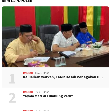
BERITA POPULER
1
DAERAH
8673 Dilihat
Keluarkan Warkah, LAMR Desak Penegakan H…
2
DAERAH
7900 Dilihat
“Ayam Mati di Lumbung Padi” …
DAERAH
7630 Dilihat