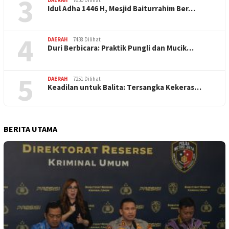
3
Idul Adha 1446 H, Mesjid Baiturrahim Ber…
4
DAERAH
7438 Dilihat
Duri Berbicara: Praktik Pungli dan Mucik…
5
DAERAH
7251 Dilihat
Keadilan untuk Balita: Tersangka Kekeras…
BERITA UTAMA