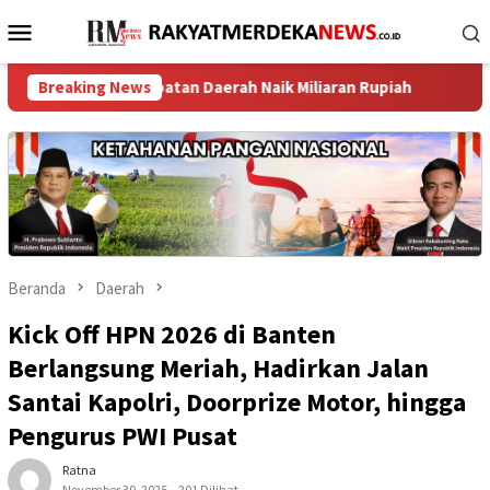
Loncat
Menu
ke
Mobile
konten
ndapatan Daerah Naik Miliaran Rupiah ‎
Breaking News
TPK Koja Perkua
Beranda
Daerah
Kick Off HPN 2026 di Banten
Berlangsung Meriah, Hadirkan Jalan
Santai Kapolri, Doorprize Motor, hingga
Pengurus PWI Pusat
Ratna
November 30, 2025
201 Dilihat