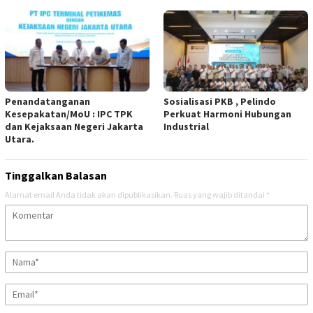
‎Penandatanganan
Sosialisasi PKB , Pelindo
Kesepakatan/MoU : IPC TPK
Perkuat Harmoni Hubungan
dan Kejaksaan Negeri Jakarta
Industrial
Utara.
Tinggalkan Balasan
Alamat email Anda tidak akan dipublikasikan.
Ruas yang wajib ditandai
*