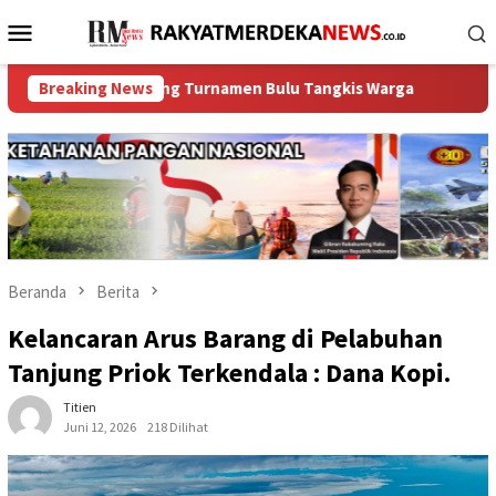
Loncat
Menu
ke
Mobile
konten
nitoring Turnamen Bulu Tangkis Warga
Breaking News
Patroli Razia St
Beranda
Berita
Kelancaran Arus Barang di Pelabuhan
Tanjung Priok Terkendala : Dana Kopi.
Titien
Juni 12, 2026
218 Dilihat