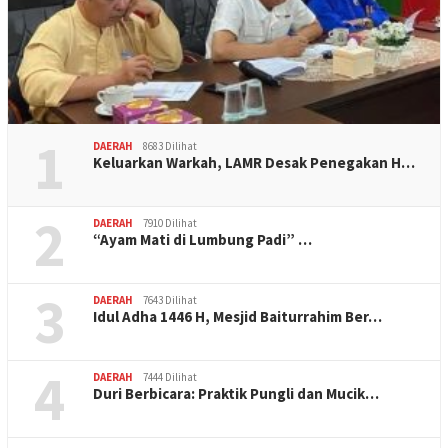
1
DAERAH
8683 Dilihat
Keluarkan Warkah, LAMR Desak Penegakan H…
2
DAERAH
7910 Dilihat
“Ayam Mati di Lumbung Padi” …
3
DAERAH
7643 Dilihat
Idul Adha 1446 H, Mesjid Baiturrahim Ber…
4
DAERAH
7444 Dilihat
Duri Berbicara: Praktik Pungli dan Mucik…