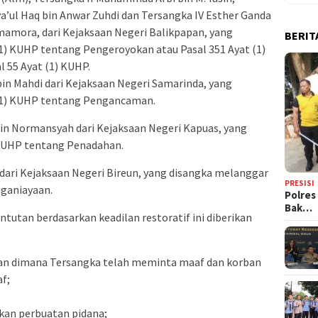
’ul Haq bin Anwar Zuhdi dan Tersangka IV Esther Ganda
mamora, dari Kejaksaan Negeri Balikpapan, yang
BERIT
1) KUHP tentang Pengeroyokan atau Pasal 351 Ayat (1)
 55 Ayat (1) KUHP.
bin Mahdi dari Kejaksaan Negeri Samarinda, yang
 (1) KUHP tentang Pengancaman.
n Normansyah dari Kejaksaan Negeri Kapuas, yang
 KUHP tentang Penadahan.
 dari Kejaksaan Negeri Bireun, yang disangka melanggar
PRESISI
nganiayaan.
Polres
Bak…
utan berdasarkan keadilan restoratif ini diberikan
ian dimana Tersangka telah meminta maaf dan korban
f;
kan perbuatan pidana;