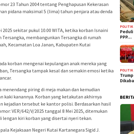
Nomor 23 Tahun 2004 tentang Penghapusan Kekerasan
n pidana maksimal 5 (lima) tahun penjara atau denda
POLITIK
 2025 sekitar pukul 10.00 WITA, ketika korban Isnaini
‎Pedul
PPP…
ah Tersangka, membangunkan Tersangka di rumah
tuah, Kecamatan Loa Janan, Kabupaten Kutai
pada korban mengenai kepulangan anak mereka yang
rban, Tersangka tampak kesal dan semakin emosi ketika
POLITIK
Trump
ancar.
Dikab
a menendang piring di meja makan dan kemudian
n kaki kanannya. Korban yang ketakutan akhirnya
BERIT
ejadian tersebut ke kantor polisi. Berdasarkan hasil
omor: VER/642/V/2025 tanggal 8 Mei 2025, ditemukan
i lengan kiri korban yang disertai nyeri tekan.
pala Kejaksaan Negeri Kutai Kartanegara Sigid J.