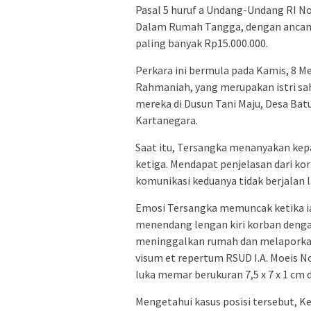
Pasal 5 huruf a Undang-Undang RI 
Dalam Rumah Tangga, dengan ancama
paling banyak Rp15.000.000.
Perkara ini bermula pada Kamis, 8 Mei
Rahmaniah, yang merupakan istri s
mereka di Dusun Tani Maju, Desa Ba
Kartanegara.
Saat itu, Tersangka menanyakan ke
ketiga. Mendapat penjelasan dari ko
komunikasi keduanya tidak berjalan l
Emosi Tersangka memuncak ketika i
menendang lengan kiri korban denga
meninggalkan rumah dan melaporkan k
visum et repertum RSUD I.A. Moeis N
luka memar berukuran 7,5 x 7 x 1 cm d
Mengetahui kasus posisi tersebut, Ke