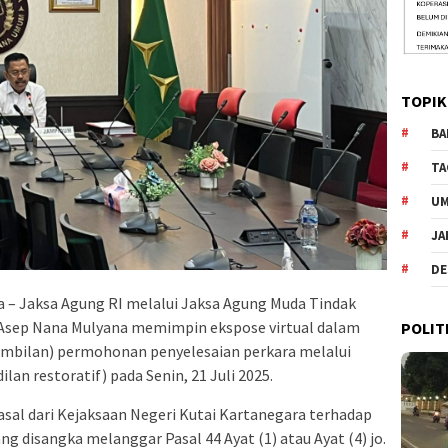
TOPIK
BA
TA
U
JA
DE
 – Jaksa Agung RI melalui Jaksa Agung Muda Tindak
 Asep Nana Mulyana memimpin ekspose virtual dalam
POLIT
(sembilan) permohonan penyelesaian perkara melalui
an restoratif) pada Senin, 21 Juli 2025.
rasal dari Kejaksaan Negeri Kutai Kartanegara terhadap
g disangka melanggar Pasal 44 Ayat (1) atau Ayat (4) jo.