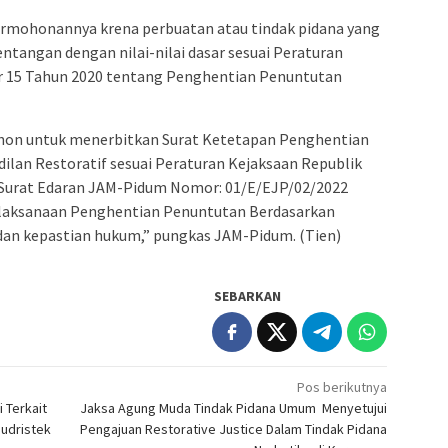
ermohonannya krena perbuatan atau tindak pidana yang
ntangan dengan nilai-nilai dasar sesuai Peraturan
r 15 Tahun 2020 tentang Penghentian Penuntutan
ohon untuk menerbitkan Surat Ketetapan Penghentian
ilan Restoratif sesuai Peraturan Kejaksaan Republik
 Surat Edaran JAM-Pidum Nomor: 01/E/EJP/02/2022
Pelaksanaan Penghentian Penuntutan Berdasarkan
udan kepastian hukum,” pungkas JAM-Pidum. (Tien)
SEBARKAN
Pos berikutnya
 Terkait
Jaksa Agung Muda Tindak Pidana Umum Menyetujui
budristek
Pengajuan Restorative Justice Dalam Tindak Pidana