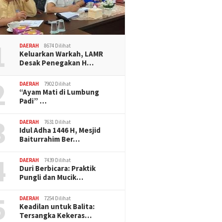
1
DAERAH
8674 Dilihat
Keluarkan Warkah, LAMR
Desak Penegakan H…
2
DAERAH
7902 Dilihat
“Ayam Mati di Lumbung
Padi” …
3
DAERAH
7631 Dilihat
Idul Adha 1446 H, Mesjid
Baiturrahim Ber…
4
DAERAH
7439 Dilihat
Duri Berbicara: Praktik
Pungli dan Mucik…
5
DAERAH
7254 Dilihat
Keadilan untuk Balita:
Tersangka Kekeras…