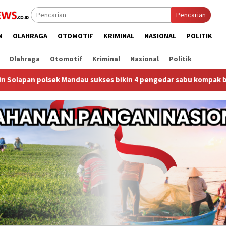
Pencarian
M
OLAHRAGA
OTOMOTIF
KRIMINAL
NASIONAL
POLITIK
Olahraga
Otomotif
Kriminal
Nasional
Politik
ndau sukses bikin 4 pengedar sabu kompak bernyanyi merdu seret