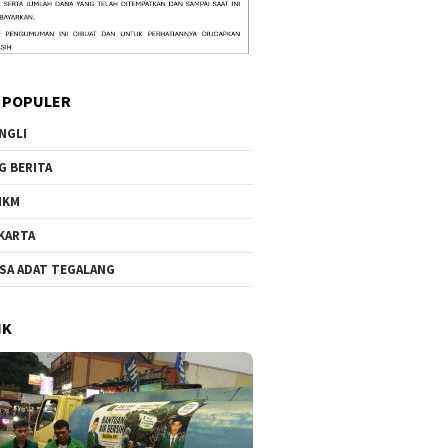
 POPULER
NGLI
G BERITA
MKM
KARTA
SA ADAT TEGALANG
IK