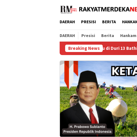
Loncat
ke
konten
DAERAH
PRESISI
BERITA
HANKA
DAERAH
Presisi
Berita
Hankam
Malam minggu kelabu di Duri 13 Bathin Solapan polsek Ma
Breaking News