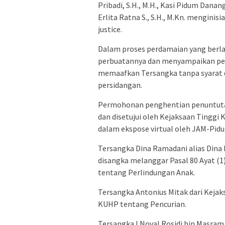
Pribadi, S.H., M.H., Kasi Pidum Danan
Erlita Ratna S., S.H., M.Kn. mengini
justice.
Dalam proses perdamaian yang berla
perbuatannya dan menyampaikan per
memaafkan Tersangka tanpa syarat d
persidangan.
Permohonan penghentian penuntutan
dan disetujui oleh Kejaksaan Tinggi K
dalam ekspose virtual oleh JAM-Pid
Tersangka Dina Ramadani alias Dina 
disangka melanggar Pasal 80 Ayat (1
tentang Perlindungan Anak.
Tersangka Antonius Mitak dari Kejak
KUHP tentang Pencurian.
Tersangka I Noval Rosidi bin Masram