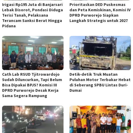
Irigasi Rp195 Juta di Banjarsari
‎Prioritaskan DED Puskesmas
Lebak Disorot, Pondasi Diduga
dan Peta Kemiskinan, Komisi IV
Terisi Tanah, Pelaksana
DPRD Purworejo Siapkan
Terancam Sanksi Berat Hingga
Langkah Strategis untuk 2027 ‎
Pidana
‎Cath Lab RSUD Tjitrowardojo
Detik-detik Truk Muatan
Sudah Diluncurkan, Tapi Belum
Puluhan Motor Terbakar Hebat
Bisa Dipakai BPJS? Komisi III
di Seberang SPBU Lintas Duri-
DPRD Purworejo Desak Kerja
Dumai
Sama Segera Rampung