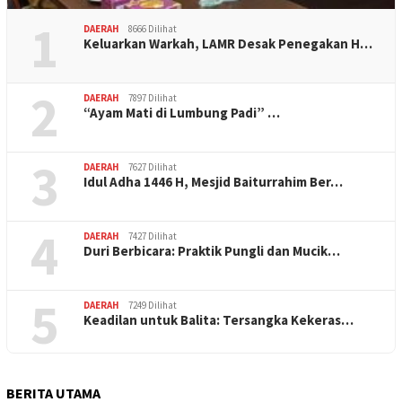
1
DAERAH
8666 Dilihat
Keluarkan Warkah, LAMR Desak Penegakan H…
2
DAERAH
7897 Dilihat
“Ayam Mati di Lumbung Padi” …
3
DAERAH
7627 Dilihat
Idul Adha 1446 H, Mesjid Baiturrahim Ber…
4
DAERAH
7427 Dilihat
Duri Berbicara: Praktik Pungli dan Mucik…
5
DAERAH
7249 Dilihat
Keadilan untuk Balita: Tersangka Kekeras…
BERITA UTAMA