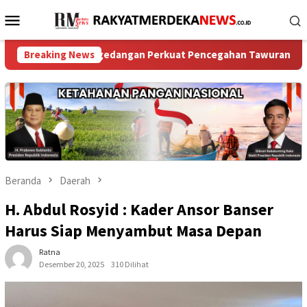
Loncat
Menu
ke
Mobile
konten
sek Pagedangan Perkuat Pencegahan Tawuran Pelajar
Breaking News
Gag
Beranda
Daerah
H. Abdul Rosyid : Kader Ansor Banser
Harus Siap Menyambut Masa Depan
Ratna
Desember 20, 2025
310 Dilihat