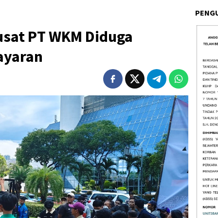
PENG
usat PT WKM Diduga
ayaran