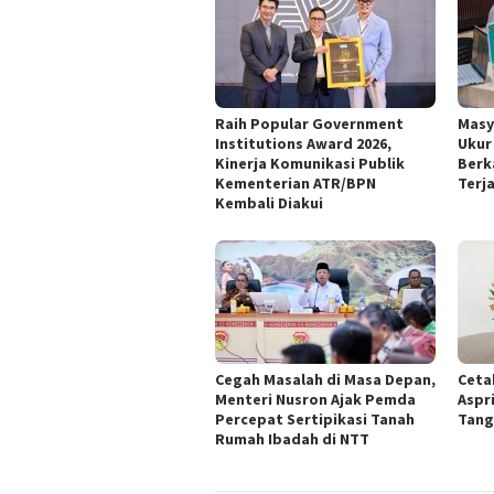
Raih Popular Government
‎Mas
Institutions Award 2026,
Ukur
Kinerja Komunikasi Publik
Berk
Kementerian ATR/BPN
Terj
Kembali Diakui
‎Cegah Masalah di Masa Depan,
Ceta
Menteri Nusron Ajak Pemda
Aspr
Percepat Sertipikasi Tanah
Tang
Rumah Ibadah di NTT ‎