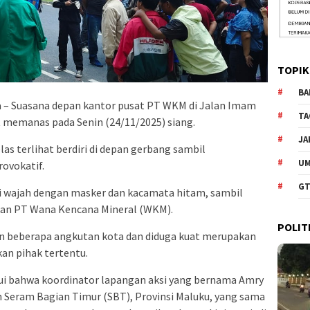
TOPIK
BA
 – Suasana depan kantor pusat PT WKM di Jalan Imam
TA
t memanas pada Senin (24/11/2025) siang.
JA
as terlihat berdiri di depan gerbang sambil
U
ovokatif.
GT
i wajah dengan masker dan kacamata hitam, sambil
an PT Wana Kencana Mineral (WKM).
POLIT
 beberapa angkutan kota dan diduga kuat merupakan
an pihak tertentu.
ui bahwa koordinator lapangan aksi yang bernama Amry
 Seram Bagian Timur (SBT), Provinsi Maluku, yang sama