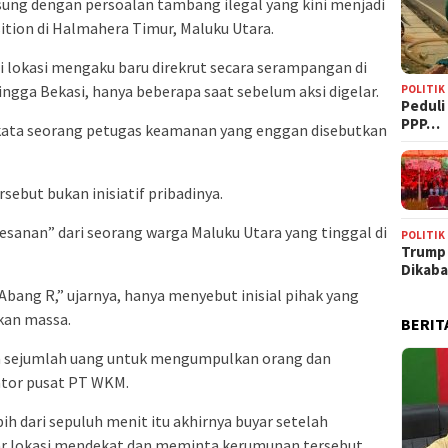
sung dengan persoalan tambang ilegal yang kini menjadi
tion di Halmahera Timur, Maluku Utara.
di lokasi mengaku baru direkrut secara serampangan di
ngga Bekasi, hanya beberapa saat sebelum aksi digelar.
POLITIK
‎Pedul
PPP…
” kata seorang petugas keamanan yang enggan disebutkan
sebut bukan inisiatif pribadinya.
sanan” dari seorang warga Maluku Utara yang tinggal di
POLITIK
Trump
Dikab
bang R,” ujarnya, hanya menyebut inisial pihak yang
an massa.
BERIT
a sejumlah uang untuk mengumpulkan orang dan
ntor pusat PT WKM.
h dari sepuluh menit itu akhirnya buyar setelah
tar lokasi mendekat dan meminta kerumunan tersebut