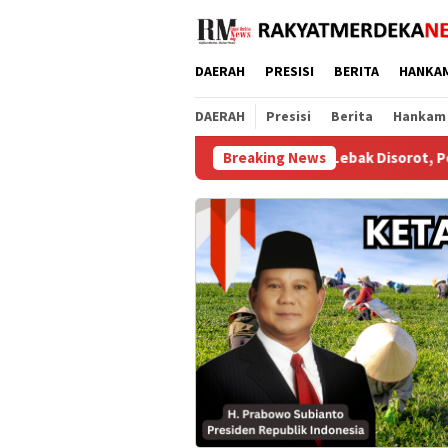
Loncat
ke
konten
DAERAH
PRESISI
BERITA
HANKA
DAERAH
Presisi
Berita
Hankam
gasi Rp195 Juta di Banjarsari Lebak Disorot, Pondasi Diduga Teri
Breaking News