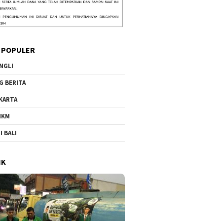
 POPULER
NGLI
G BERITA
KARTA
MKM
I BALI
IK