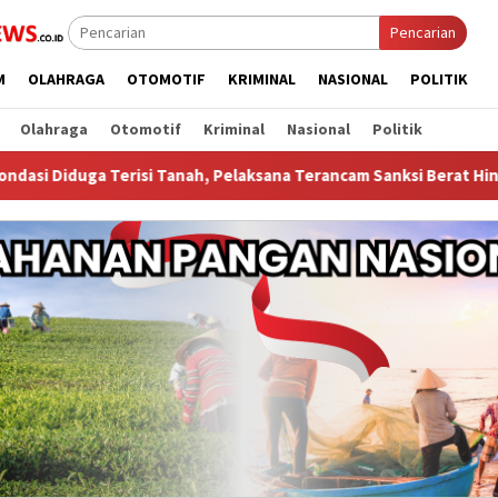
Pencarian
M
OLAHRAGA
OTOMOTIF
KRIMINAL
NASIONAL
POLITIK
Olahraga
Otomotif
Kriminal
Nasional
Politik
si Tanah, Pelaksana Terancam Sanksi Berat Hingga Pidana