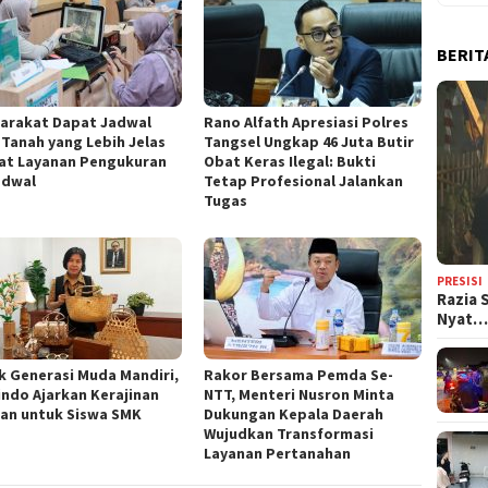
BERIT
yarakat Dapat Jadwal
Rano Alfath Apresiasi Polres
 Tanah yang Lebih Jelas
Tangsel Ungkap 46 Juta Butir
at Layanan Pengukuran
Obat Keras Ilegal: Bukti
adwal
Tetap Profesional Jalankan
Tugas
PRESISI
Razia 
Nyat
k Generasi Muda Mandiri,
‎Rakor Bersama Pemda Se-
indo Ajarkan Kerajinan
NTT, Menteri Nusron Minta
an untuk Siswa SMK
Dukungan Kepala Daerah
Wujudkan Transformasi
Layanan Pertanahan