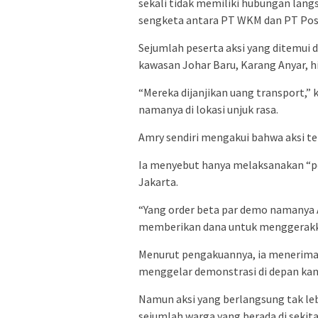
sekali tidak memiliki hubungan lang
sengketa antara PT WKM dan PT Posi
Sejumlah peserta aksi yang ditemui 
kawasan Johar Baru, Karang Anyar, hi
“Mereka dijanjikan uang transport,
namanya di lokasi unjuk rasa.
Amry sendiri mengakui bahwa aksi ter
Ia menyebut hanya melaksanakan “pe
Jakarta.
“Yang order beta par demo namanya A
memberikan dana untuk menggerakk
Menurut pengakuannya, ia menerim
menggelar demonstrasi di depan ka
Namun aksi yang berlangsung tak lebi
sejumlah warga yang berada di seki