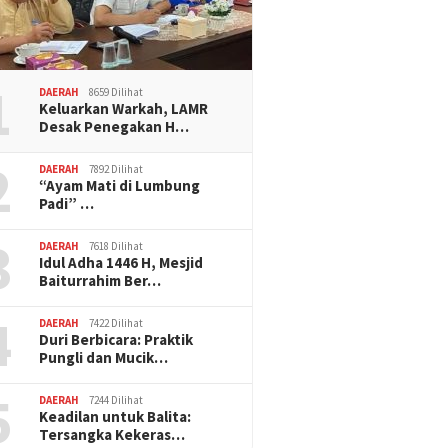
1
DAERAH
8659 Dilihat
Keluarkan Warkah, LAMR
Desak Penegakan H…
2
DAERAH
7892 Dilihat
“Ayam Mati di Lumbung
Padi” …
3
DAERAH
7618 Dilihat
Idul Adha 1446 H, Mesjid
Baiturrahim Ber…
4
DAERAH
7422 Dilihat
Duri Berbicara: Praktik
Pungli dan Mucik…
5
DAERAH
7244 Dilihat
Keadilan untuk Balita:
Tersangka Kekeras…