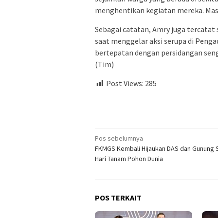
menghentikan kegiatan mereka. Massa
Sebagai catatan, Amry juga tercata
saat menggelar aksi serupa di Pengad
bertepatan dengan persidangan sen
(Tim)
Post Views:
285
Navigasi
Pos sebelumnya
FKMGS Kembali Hijaukan DAS dan Gunung S
pos
Hari Tanam Pohon Dunia
POS TERKAIT