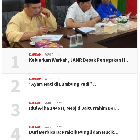
1
DAERAH
8659 Dilihat
Keluarkan Warkah, LAMR Desak Penegakan H…
2
DAERAH
7892 Dilihat
“Ayam Mati di Lumbung Padi” …
3
DAERAH
7618 Dilihat
Idul Adha 1446 H, Mesjid Baiturrahim Ber…
4
DAERAH
7422 Dilihat
Duri Berbicara: Praktik Pungli dan Mucik…