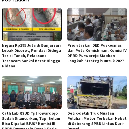
Irigasi Rp195 Juta di Banjarsari
‎Prioritaskan DED Puskesmas
Lebak Disorot, Pondasi Diduga
dan Peta Kemiskinan, Komisi IV
Terisi Tanah, Pelaksana
DPRD Purworejo Siapkan
Terancam Sanksi Berat Hingga
Langkah Strategis untuk 2027 ‎
Pidana
‎Cath Lab RSUD Tjitrowardojo
Detik-detik Truk Muatan
Sudah Diluncurkan, Tapi Belum
Puluhan Motor Terbakar Hebat
Bisa Dipakai BPJS? Komisi III
di Seberang SPBU Lintas Duri-
DPRD Purworejo Desak Kerja
Dumai