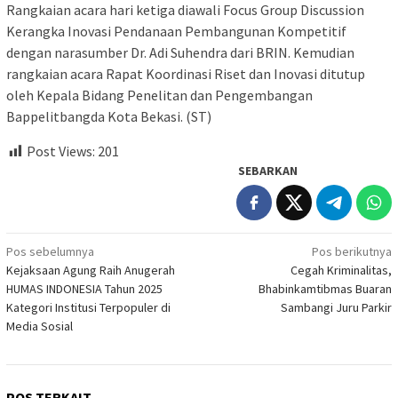
Rangkaian acara hari ketiga diawali Focus Group Discussion
Kerangka Inovasi Pendanaan Pembangunan Kompetitif
dengan narasumber Dr. Adi Suhendra dari BRIN. Kemudian
rangkaian acara Rapat Koordinasi Riset dan Inovasi ditutup
oleh Kepala Bidang Penelitan dan Pengembangan
Bappelitbangda Kota Bekasi. (ST)
Post Views:
201
SEBARKAN
Navigasi
Pos sebelumnya
Pos berikutnya
Kejaksaan Agung Raih Anugerah
Cegah Kriminalitas,
pos
HUMAS INDONESIA Tahun 2025
Bhabinkamtibmas Buaran
Kategori Institusi Terpopuler di
Sambangi Juru Parkir
Media Sosial
POS TERKAIT