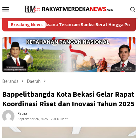
Loncat
Menu
ke
Mobile
konten
h, Pelaksana Terancam Sanksi Berat Hingga Pidana
Breaking News
FORSIME
Beranda
Daerah
Bappelitbangda Kota Bekasi Gelar Rapat
Koordinasi Riset dan Inovasi Tahun 2025
Ratna
September 26, 2025
201 Dilihat