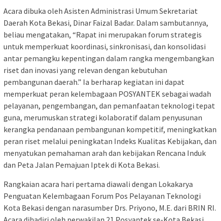
Acara dibuka oleh Asisten Administrasi Umum Sekretariat
Daerah Kota Bekasi, Dinar Faizal Badar. Dalam sambutannya,
beliau mengatakan, “Rapat ini merupakan forum strategis
untuk memperkuat koordinasi, sinkronisasi, dan konsolidasi
antar pemangku kepentingan dalam rangka mengembangkan
riset dan inovasi yang relevan dengan kebutuhan
pembangunan daerah.” Ia berharap kegiatan ini dapat
memperkuat peran kelembagaan POSYANTEK sebagai wadah
pelayanan, pengembangan, dan pemanfaatan teknologi tepat
guna, merumuskan strategi kolaboratif dalam penyusunan
kerangka pendanaan pembangunan kompetitif, meningkatkan
peran riset melalui peningkatan Indeks Kualitas Kebijakan, dan
menyatukan pemahaman arah dan kebijakan Rencana Induk
dan Peta Jalan Pemajuan Iptek di Kota Bekasi.
Rangkaian acara hari pertama diawali dengan Lokakarya
Penguatan Kelembagaan Forum Pos Pelayanan Teknologi
Kota Bekasi dengan narasumber Drs. Priyono, M.E. dari BRIN RI.
Acara dihadiri oleh perwakilan 21 Posyantek se-Kota Bekasi,