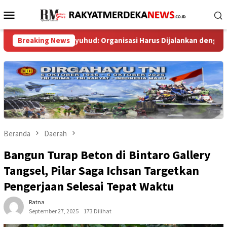
Loncat
Menu
ke
Mobile
konten
udi Syuhud: Organisasi Harus Dijalankan dengan Musyawarah
Breaking News
Beranda
Daerah
Bangun Turap Beton di Bintaro Gallery
Tangsel, Pilar Saga Ichsan Targetkan
Pengerjaan Selesai Tepat Waktu
Ratna
September 27, 2025
173 Dilihat