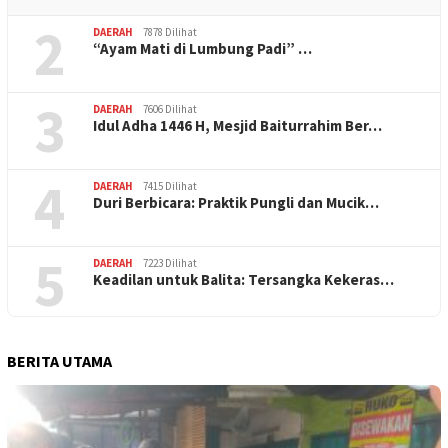
2
DAERAH
7878 Dilihat
“Ayam Mati di Lumbung Padi” …
3
DAERAH
7606 Dilihat
Idul Adha 1446 H, Mesjid Baiturrahim Ber…
4
DAERAH
7415 Dilihat
Duri Berbicara: Praktik Pungli dan Mucik…
5
DAERAH
7223 Dilihat
Keadilan untuk Balita: Tersangka Kekeras…
BERITA UTAMA