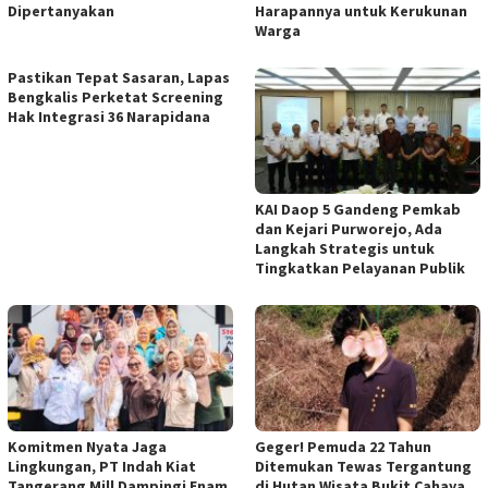
Dipertanyakan
Harapannya untuk Kerukunan
Warga
Pastikan Tepat Sasaran, Lapas
Bengkalis Perketat Screening
Hak Integrasi 36 Narapidana
KAI Daop 5 Gandeng Pemkab
dan Kejari Purworejo, Ada
Langkah Strategis untuk
Tingkatkan Pelayanan Publik ‎
Komitmen Nyata Jaga
Geger! Pemuda 22 Tahun
Lingkungan, PT Indah Kiat
Ditemukan Tewas Tergantung
Tangerang Mill Dampingi Enam
di Hutan Wisata Bukit Cahaya