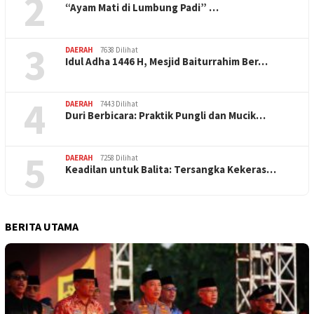
2
“Ayam Mati di Lumbung Padi” …
3
DAERAH
7638 Dilihat
Idul Adha 1446 H, Mesjid Baiturrahim Ber…
4
DAERAH
7443 Dilihat
Duri Berbicara: Praktik Pungli dan Mucik…
5
DAERAH
7258 Dilihat
Keadilan untuk Balita: Tersangka Kekeras…
BERITA UTAMA