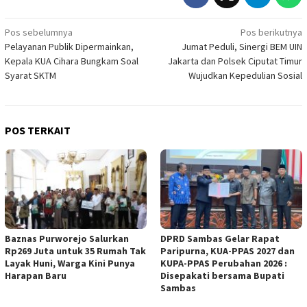
Navigasi
Pos sebelumnya
Pos berikutnya
Pelayanan Publik Dipermainkan,
Jumat Peduli, Sinergi BEM UIN
pos
Kepala KUA Cihara Bungkam Soal
Jakarta dan Polsek Ciputat Timur
Syarat SKTM
Wujudkan Kepedulian Sosial
POS TERKAIT
Baznas Purworejo Salurkan
DPRD Sambas Gelar Rapat
Rp269 Juta untuk 35 Rumah Tak
Paripurna, KUA-PPAS 2027 dan
Layak Huni, Warga Kini Punya
KUPA-PPAS Perubahan 2026 :
Harapan Baru ‎
Disepakati bersama Bupati
Sambas