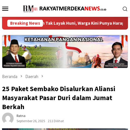
Loncat
Menu
ke
Mobile
konten
5 Rumah Tak Layak Huni, Warga Kini Punya Harapan Baru ‎
Breaking News
Beranda
Daerah
25 Paket Sembako Disalurkan Aliansi
Masyarakat Pasar Duri dalam Jumat
Berkah
Ratna
September 26, 2025
211 Dilihat