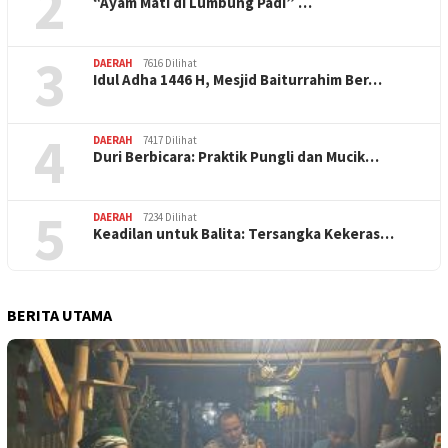
2
“Ayam Mati di Lumbung Padi” …
3
DAERAH
7616 Dilihat
Idul Adha 1446 H, Mesjid Baiturrahim Ber…
4
DAERAH
7417 Dilihat
Duri Berbicara: Praktik Pungli dan Mucik…
5
DAERAH
7234 Dilihat
Keadilan untuk Balita: Tersangka Kekeras…
BERITA UTAMA