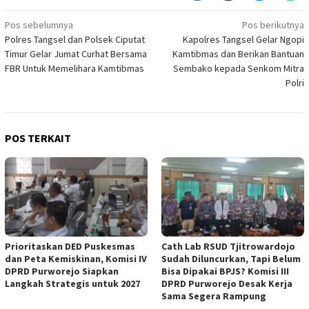
Navigasi
Pos sebelumnya
Pos berikutnya
Polres Tangsel dan Polsek Ciputat
Kapolres Tangsel Gelar Ngopi
pos
Timur Gelar Jumat Curhat Bersama
Kamtibmas dan Berikan Bantuan
FBR Untuk Memelihara Kamtibmas
Sembako kepada Senkom Mitra
Polri
POS TERKAIT
‎Prioritaskan DED Puskesmas
‎Cath Lab RSUD Tjitrowardojo
dan Peta Kemiskinan, Komisi IV
Sudah Diluncurkan, Tapi Belum
DPRD Purworejo Siapkan
Bisa Dipakai BPJS? Komisi III
Langkah Strategis untuk 2027 ‎
DPRD Purworejo Desak Kerja
Sama Segera Rampung