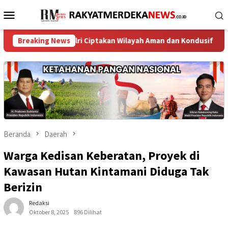
Loncat
Menu
ke
Mobile
konten
nya Polri Ciptakan Wilayah Aman dan Kondusif
Breaking News
Respon Cep
Beranda
Daerah
Warga Kedisan Keberatan, Proyek di
Kawasan Hutan Kintamani Diduga Tak
Berizin
Redaksi
Oktober 8, 2025
896 Dilihat