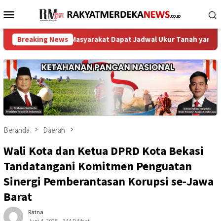
Loncat
Menu
ke
Mobile
konten
Breaking News
‎Masyarakat Dapat Jadwal Ukur Tanah yang Lebih Jelas B
Beranda
Daerah
Wali Kota dan Ketua DPRD Kota Bekasi
Tandatangani Komitmen Penguatan
Sinergi Pemberantasan Korupsi se-Jawa
Barat
Ratna
Juni 4, 2025
344 Dilihat