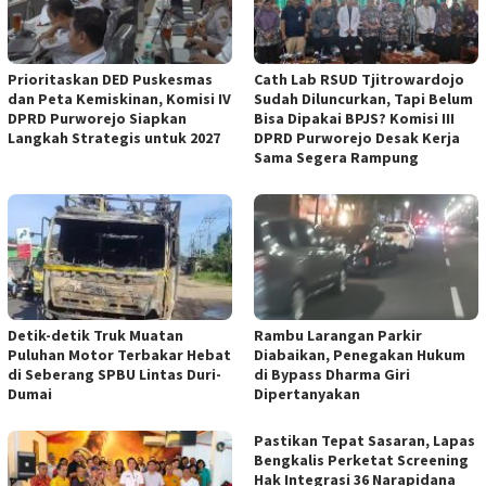
‎Prioritaskan DED Puskesmas
‎Cath Lab RSUD Tjitrowardojo
dan Peta Kemiskinan, Komisi IV
Sudah Diluncurkan, Tapi Belum
DPRD Purworejo Siapkan
Bisa Dipakai BPJS? Komisi III
Langkah Strategis untuk 2027 ‎
DPRD Purworejo Desak Kerja
Sama Segera Rampung
Detik-detik Truk Muatan
Rambu Larangan Parkir
Puluhan Motor Terbakar Hebat
Diabaikan, Penegakan Hukum
di Seberang SPBU Lintas Duri-
di Bypass Dharma Giri
Dumai
Dipertanyakan
Pastikan Tepat Sasaran, Lapas
Bengkalis Perketat Screening
Hak Integrasi 36 Narapidana