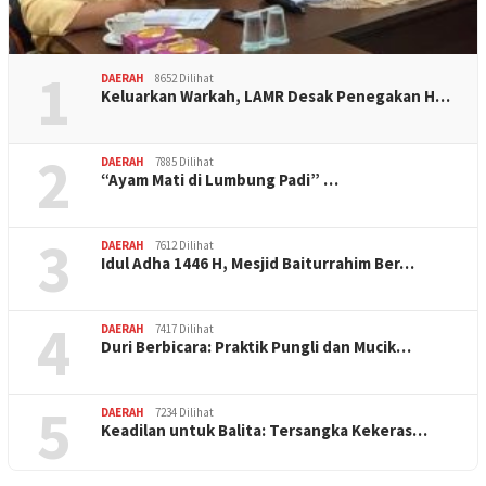
1
DAERAH
8652 Dilihat
Keluarkan Warkah, LAMR Desak Penegakan H…
2
DAERAH
7885 Dilihat
“Ayam Mati di Lumbung Padi” …
3
DAERAH
7612 Dilihat
Idul Adha 1446 H, Mesjid Baiturrahim Ber…
4
DAERAH
7417 Dilihat
Duri Berbicara: Praktik Pungli dan Mucik…
5
DAERAH
7234 Dilihat
Keadilan untuk Balita: Tersangka Kekeras…