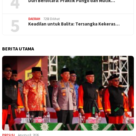
4
Duri Berbicara: Praktik Pungli dan Mucik…
5
DAERAH
7258 Dilihat
Keadilan untuk Balita: Tersangka Kekeras…
BERITA UTAMA
PRESISI
Agustus 8, 2026