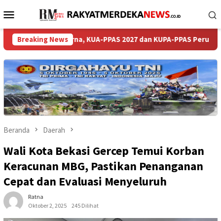
Loncat
Menu
ke
Mobile
konten
 Paripurna, KUA-PPAS 2027 dan KUPA-PPAS Perubahan 2026 : Dise
Breaking News
Beranda
Daerah
Wali Kota Bekasi Gercep Temui Korban
Keracunan MBG, Pastikan Penanganan
Cepat dan Evaluasi Menyeluruh
Ratna
Oktober 2, 2025
245 Dilihat