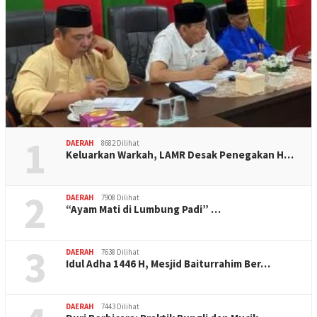
1
DAERAH
8682 Dilihat
Keluarkan Warkah, LAMR Desak Penegakan H…
2
DAERAH
7908 Dilihat
“Ayam Mati di Lumbung Padi” …
3
DAERAH
7638 Dilihat
Idul Adha 1446 H, Mesjid Baiturrahim Ber…
DAERAH
7443 Dilihat