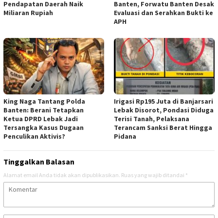
Pendapatan Daerah Naik
Banten, Forwatu Banten Desak
Miliaran Rupiah ‎
Evaluasi dan Serahkan Bukti ke
APH
‎King Naga Tantang Polda
Irigasi Rp195 Juta di Banjarsari
Banten: Berani Tetapkan
Lebak Disorot, Pondasi Diduga
Ketua DPRD Lebak Jadi
Terisi Tanah, Pelaksana
Tersangka Kasus Dugaan
Terancam Sanksi Berat Hingga
Penculikan Aktivis? ‎
Pidana
Tinggalkan Balasan
Alamat email Anda tidak akan dipublikasikan.
Ruas yang wajib ditandai
*