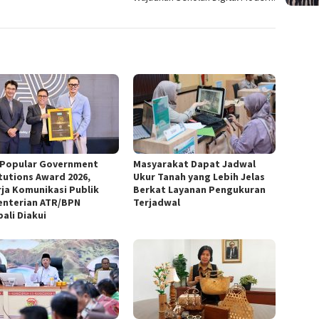
 Popular Government
‎Masyarakat Dapat Jadwal
itutions Award 2026,
Ukur Tanah yang Lebih Jelas
rja Komunikasi Publik
Berkat Layanan Pengukuran
nterian ATR/BPN
Terjadwal
ali Diakui