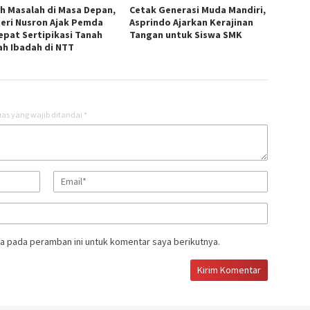
ah Masalah di Masa Depan,
Cetak Generasi Muda Mandiri,
eri Nusron Ajak Pemda
Asprindo Ajarkan Kerajinan
epat Sertipikasi Tanah
Tangan untuk Siswa SMK
h Ibadah di NTT ‎
as yang wajib ditandai
*
a pada peramban ini untuk komentar saya berikutnya.