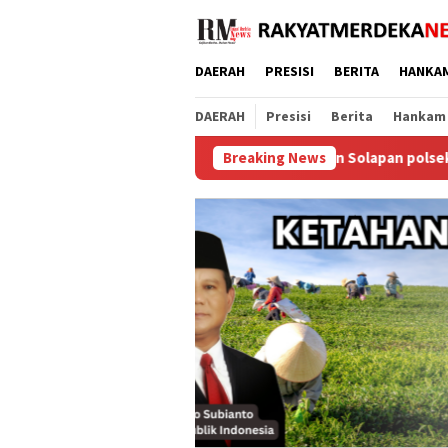
Loncat
ke
konten
DAERAH
PRESISI
BERITA
HANKA
DAERAH
Presisi
Berita
Hankam
elabu di Duri 13 Bathin Solapan polsek Mandau sukses bikin 4 
Breaking News