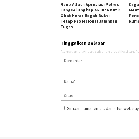
Rano Alfath Apresiasi Polres
‎Ceg
Tangsel Ungkap 46 Juta Butir
Ment
Obat Keras Ilegal: Bukti
Perc
Tetap Profesional Jalankan
Ruma
Tugas
Tinggalkan Balasan
Alamat email Anda tidak akan dipublikasikan.
Ru
Simpan nama, email, dan situs web say