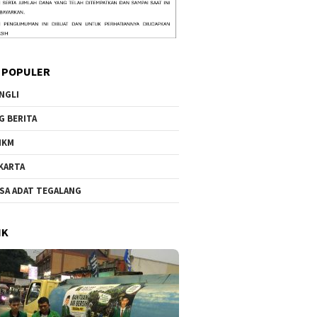
 POPULER
NGLI
G BERITA
MKM
KARTA
SA ADAT TEGALANG
IK