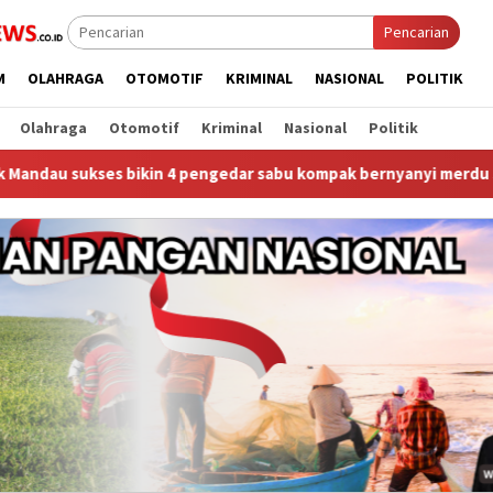
Pencarian
M
OLAHRAGA
OTOMOTIF
KRIMINAL
NASIONAL
POLITIK
Olahraga
Otomotif
Kriminal
Nasional
Politik
pengedar sabu kompak bernyanyi merdu seret nama dpo baru!