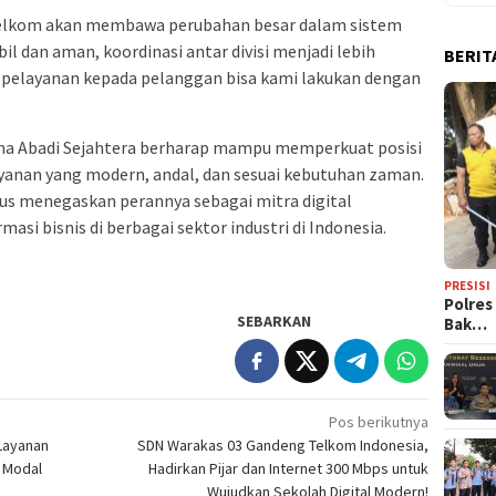
Telkom akan membawa perubahan besar dalam sistem
il dan aman, koordinasi antar divisi menjadi lebih
BERIT
dan pelayanan kepada pelanggan bisa kami lakukan dengan
Guna Abadi Sejahtera berharap mampu memperkuat posisi
yanan yang modern, andal, dan sesuai kebutuhan zaman.
us menegaskan perannya sebagai mitra digital
si bisnis di berbagai sektor industri di Indonesia.
PRESISI
Polres
SEBARKAN
Bak…
Pos berikutnya
Layanan
SDN Warakas 03 Gandeng Telkom Indonesia,
r Modal
Hadirkan Pijar dan Internet 300 Mbps untuk
Wujudkan Sekolah Digital Modern!