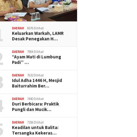
1
DAERAH
8676 Dilihat
Keluarkan Warkah, LAMR
Desak Penegakan H…
2
DAERAH
7904 Dilihat
“Ayam Mati di Lumbung
Padi” …
3
DAERAH
7632 Dilihat
Idul Adha 1446 H, Mesjid
Baiturrahim Ber…
4
DAERAH
7440 Dilihat
Duri Berbicara: Praktik
Pungli dan Mucik…
5
DAERAH
7256 Dilihat
Keadilan untuk Balita:
Tersangka Kekeras…