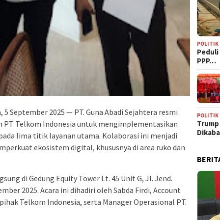
POLITIK
‎Pedul
PPP…
, 5 September 2025 — PT. Guna Abadi Sejahtera resmi
POLITIK
Trump
gan PT Telkom Indonesia untuk mengimplementasikan
Dikab
ada lima titik layanan utama. Kolaborasi ini menjadi
perkuat ekosistem digital, khususnya di area ruko dan
BERIT
ng di Gedung Equity Tower Lt. 45 Unit G, Jl. Jend.
ber 2025. Acara ini dihadiri oleh Sabda Firdi, Account
pihak Telkom Indonesia, serta Manager Operasional PT.