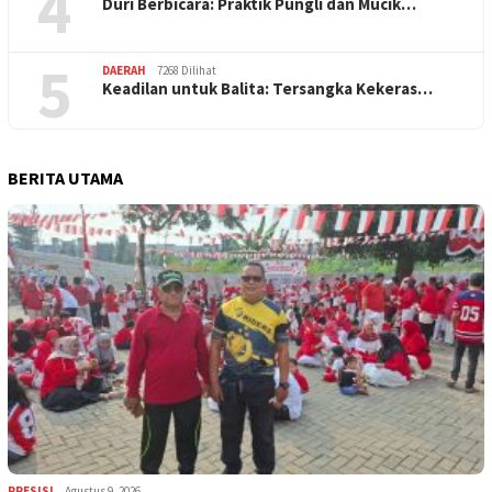
4
Duri Berbicara: Praktik Pungli dan Mucik…
5
DAERAH
7268 Dilihat
Keadilan untuk Balita: Tersangka Kekeras…
BERITA UTAMA
PRESISI
Agustus 9, 2026