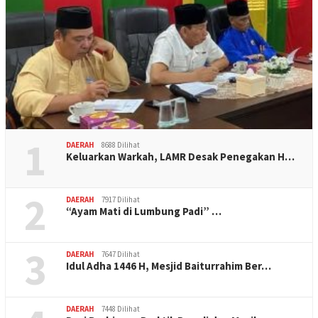
1
DAERAH
8688 Dilihat
Keluarkan Warkah, LAMR Desak Penegakan H…
2
DAERAH
7917 Dilihat
“Ayam Mati di Lumbung Padi” …
3
DAERAH
7647 Dilihat
Idul Adha 1446 H, Mesjid Baiturrahim Ber…
DAERAH
7448 Dilihat