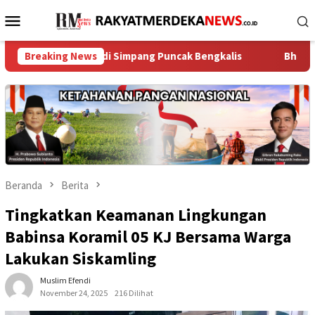
Loncat
Menu
ke
Mobile
konten
an Anak di Simpang Puncak Bengkalis
Breaking News
Bhabinkamtibmas Le
Beranda
Berita
Tingkatkan Keamanan Lingkungan
Babinsa Koramil 05 KJ Bersama Warga
Lakukan Siskamling
Muslim Efendi
November 24, 2025
216 Dilihat