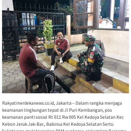
Rakyatmerdekanews.co.id, Jakarta – Dalam rangka menjaga
keamanan lingkungan tepat di Jl Puri Kembangan, pos
keamanan panti sosial Rt 011 Rw 005 Kel Kedoya Selatan Kec
Kebon Jeruk Jak-Bar., Babinsa Kel Kedoya Selatan Sertu