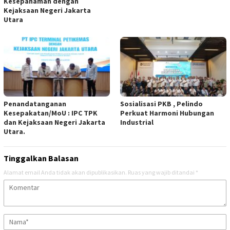
Kesepahaman dengan
Kejaksaan Negeri Jakarta
Utara ‎
‎Penandatanganan
Sosialisasi PKB , Pelindo
Kesepakatan/MoU : IPC TPK
Perkuat Harmoni Hubungan
dan Kejaksaan Negeri Jakarta
Industrial
Utara.
Tinggalkan Balasan
Alamat email Anda tidak akan dipublikasikan.
Ruas yang wajib ditandai
*