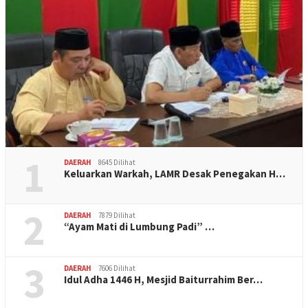
1
DAERAH
8645 Dilihat
Keluarkan Warkah, LAMR Desak Penegakan H…
2
DAERAH
7879 Dilihat
“Ayam Mati di Lumbung Padi” …
3
DAERAH
7606 Dilihat
Idul Adha 1446 H, Mesjid Baiturrahim Ber…