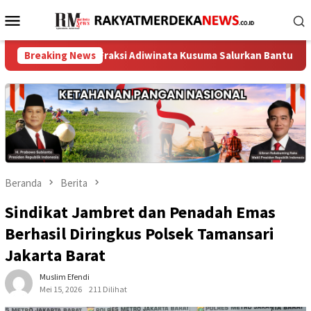
Loncat
Menu
ke
Mobile
konten
 Fraksi Adiwinata Kusuma Salurkan Bantuan Air Bersih untuk War
Breaking News
Beranda
Berita
Sindikat Jambret dan Penadah Emas
Berhasil Diringkus Polsek Tamansari
Jakarta Barat
Muslim Efendi
Mei 15, 2026
211 Dilihat