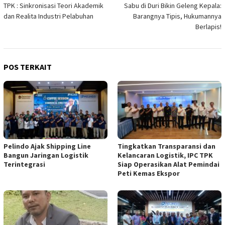
pos
TPK : Sinkronisasi Teori Akademik
Sabu di Duri Bikin Geleng Kepala:
dan Realita Industri Pelabuhan
Barangnya Tipis, Hukumannya
Berlapis!
POS TERKAIT
‎Pelindo Ajak Shipping Line
Tingkatkan Transparansi dan
Bangun Jaringan Logistik
Kelancaran Logistik, ‎IPC TPK
Terintegrasi
Siap Operasikan Alat Pemindai
Peti Kemas Ekspor ‎