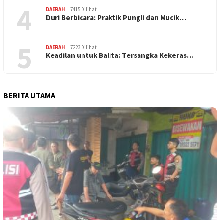
4
DAERAH
7415 Dilihat
Duri Berbicara: Praktik Pungli dan Mucik…
5
DAERAH
7223 Dilihat
Keadilan untuk Balita: Tersangka Kekeras…
BERITA UTAMA