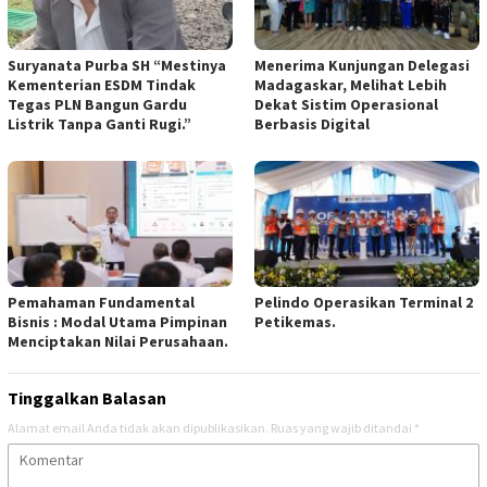
Suryanata Purba SH “Mestinya
Menerima Kunjungan Delegasi
Kementerian ESDM Tindak
Madagaskar, Melihat Lebih
Tegas PLN Bangun Gardu
Dekat Sistim Operasional
Listrik Tanpa Ganti Rugi.”
Berbasis Digital ‎
‎Pemahaman Fundamental
‎Pelindo Operasikan Terminal 2
Bisnis : Modal Utama Pimpinan
Petikemas. ‎
Menciptakan Nilai Perusahaan.
Tinggalkan Balasan
Alamat email Anda tidak akan dipublikasikan.
Ruas yang wajib ditandai
*