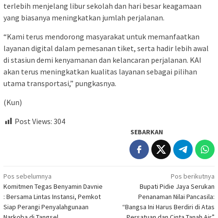
terlebih menjelang libur sekolah dan hari besar keagamaan
yang biasanya meningkatkan jumlah perjalanan.
“Kami terus mendorong masyarakat untuk memanfaatkan
layanan digital dalam pemesanan tiket, serta hadir lebih awal
di stasiun demi kenyamanan dan kelancaran perjalanan. KAI
akan terus meningkatkan kualitas layanan sebagai pilihan
utama transportasi,” pungkasnya.
(Kun)
Post Views:
304
SEBARKAN
Navigasi
Pos sebelumnya
Pos berikutnya
Komitmen Tegas Benyamin Davnie
Bupati Pidie Jaya Serukan
pos
: Bersama Lintas Instansi, Pemkot
Penanaman Nilai Pancasila:
Siap Perangi Penyalahgunaan
“Bangsa Ini Harus Berdiri di Atas
Narkoba di Tangsel
Persatuan dan Cinta Tanah Air”