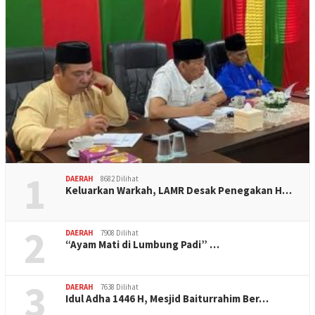
1
DAERAH
8682 Dilihat
Keluarkan Warkah, LAMR Desak Penegakan H…
2
DAERAH
7908 Dilihat
“Ayam Mati di Lumbung Padi” …
3
DAERAH
7638 Dilihat
Idul Adha 1446 H, Mesjid Baiturrahim Ber…