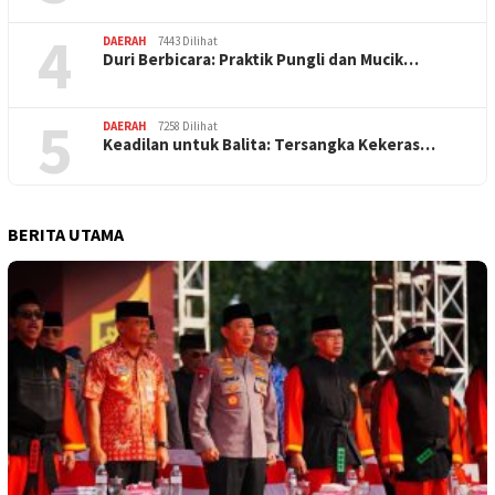
4
DAERAH
7443 Dilihat
Duri Berbicara: Praktik Pungli dan Mucik…
5
DAERAH
7258 Dilihat
Keadilan untuk Balita: Tersangka Kekeras…
BERITA UTAMA