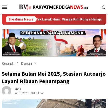
Loncat
Menu
ke
Mobile
konten
umah Tak Layak Huni, Warga Kini Punya Harapan Baru ‎
Breaking News
DP
Beranda
Daerah
Selama Bulan Mei 2025, Stasiun Kutoarjo
Layani Ribuan Penumpang
Ratna
Juni 3, 2025
304 Dilihat