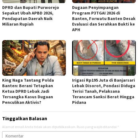
DPRD dan Bupati Purworejo
Dugaan Penyimpangan
Sepakat Ubah APBD 2026,
Program P3TGAI 2026 di
Pendapatan Daerah Naik
Banten, Forwatu Banten Desak
Miliaran Rupiah ‎
Evaluasi dan Serahkan Bukti ke
APH
‎King Naga Tantang Polda
Irigasi Rp195 Juta di Banjarsari
Banten: Berani Tetapkan
Lebak Disorot, Pondasi Diduga
Ketua DPRD Lebak Jadi
Terisi Tanah, Pelaksana
Tersangka Kasus Dugaan
Terancam Sanksi Berat Hingga
Penculikan Aktivis? ‎
Pidana
Tinggalkan Balasan
Alamat email Anda tidak akan dipublikasikan.
Ruas yang wajib ditandai
*