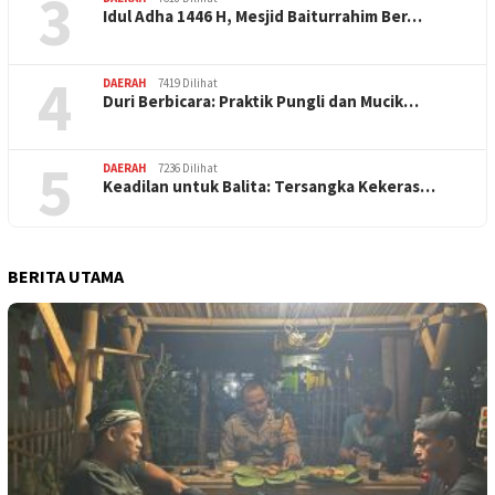
3
Idul Adha 1446 H, Mesjid Baiturrahim Ber…
4
DAERAH
7419 Dilihat
Duri Berbicara: Praktik Pungli dan Mucik…
5
DAERAH
7236 Dilihat
Keadilan untuk Balita: Tersangka Kekeras…
BERITA UTAMA