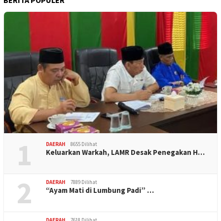
1
DAERAH
8655 Dilihat
Keluarkan Warkah, LAMR Desak Penegakan H…
2
DAERAH
7889 Dilihat
“Ayam Mati di Lumbung Padi” …
DAERAH
7618 Dilihat