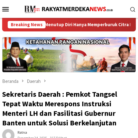
Loncat
Menu
ke
Mobile
konten
: Menutup Diri Hanya Memperburuk Citra Lembaga ‎ ‎
Breaking News
Raih
Beranda
Daerah
Sekretaris Daerah : Pemkot Tangsel
Tepat Waktu Merespons Instruksi
Menteri LH dan Fasilitasi Gubernur
Banten untuk Solusi Berkelanjutan
Ratna
Desember 24, 2025
317 Dilihat