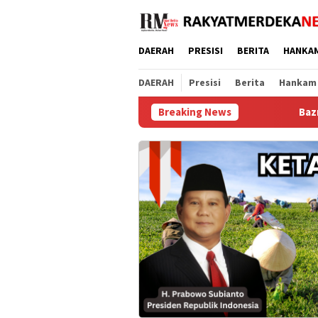
Loncat
ke
konten
DAERAH
PRESISI
BERITA
HANKA
DAERAH
Presisi
Berita
Hankam
Breaking News
Baznas Purworejo Salurkan 