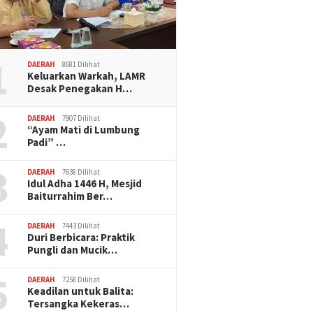
1
DAERAH
8681 Dilihat
Keluarkan Warkah, LAMR
Desak Penegakan H…
2
DAERAH
7907 Dilihat
“Ayam Mati di Lumbung
Padi” …
3
DAERAH
7638 Dilihat
Idul Adha 1446 H, Mesjid
Baiturrahim Ber…
4
DAERAH
7443 Dilihat
Duri Berbicara: Praktik
Pungli dan Mucik…
5
DAERAH
7258 Dilihat
Keadilan untuk Balita:
Tersangka Kekeras…