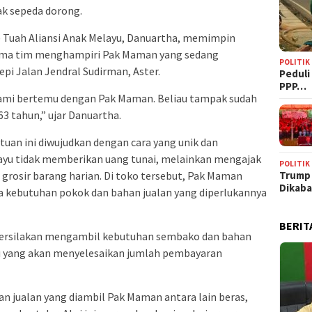
k sepeda dorong.
 Tuah Aliansi Anak Melayu, Danuartha, memimpin
rsama tim menghampiri Pak Maman yang sedang
POLITIK
tepi Jalan Jendral Sudirman, Aster.
‎Pedul
PPP…
kami bertemu dengan Pak Maman. Beliau tampak sudah
3 tahun,” ujar Danuartha.
tuan ini diwujudkan dengan cara yang unik dan
layu tidak memberikan uang tunai, melainkan mengajak
POLITIK
grosir barang harian. Di toko tersebut, Pak Maman
Trump
Dikab
 kebutuhan pokok dan bahan jualan yang diperlukannya
BERIT
persilakan mengambil kebutuhan sembako dan bahan
ayu yang akan menyelesaikan jumlah pembayaran
 jualan yang diambil Pak Maman antara lain beras,