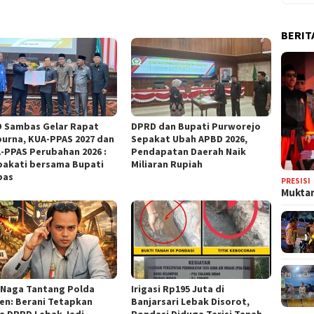
BERIT
 Sambas Gelar Rapat
DPRD dan Bupati Purworejo
purna, KUA-PPAS 2027 dan
Sepakat Ubah APBD 2026,
-PPAS Perubahan 2026 :
Pendapatan Daerah Naik
pakati bersama Bupati
Miliaran Rupiah ‎
bas
PRESISI
Muktam
g Naga Tantang Polda
Irigasi Rp195 Juta di
en: Berani Tetapkan
Banjarsari Lebak Disorot,
a DPRD Lebak Jadi
Pondasi Diduga Terisi Tanah,