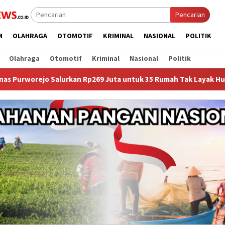
Pencarian
M
OLAHRAGA
OTOMOTIF
KRIMINAL
NASIONAL
POLITIK
Olahraga
Otomotif
Kriminal
Nasional
Politik
Rp269 Juta untuk 35 Rumah Tak Layak Huni, Warga Kini Punya Har