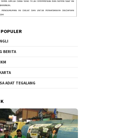
 POPULER
NGLI
G BERITA
MKM
KARTA
SA ADAT TEGALANG
IK