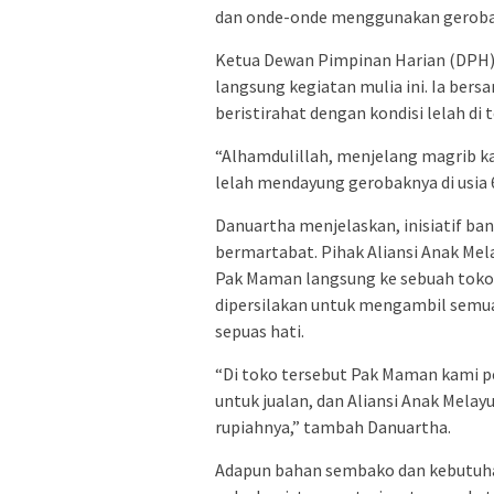
dan onde-onde menggunakan geroba
Ketua Dewan Pimpinan Harian (DPH)
langsung kegiatan mulia ini. Ia be
beristirahat dengan kondisi lelah di 
“Alhamdulillah, menjelang magrib 
lelah mendayung gerobaknya di usia 6
Danuartha menjelaskan, inisiatif ban
bermartabat. Pihak Aliansi Anak Me
Pak Maman langsung ke sebuah toko 
dipersilakan untuk mengambil semua
sepuas hati.
“Di toko tersebut Pak Maman kami 
untuk jualan, dan Aliansi Anak Mel
rupiahnya,” tambah Danuartha.
Adapun bahan sembako dan kebutuhan