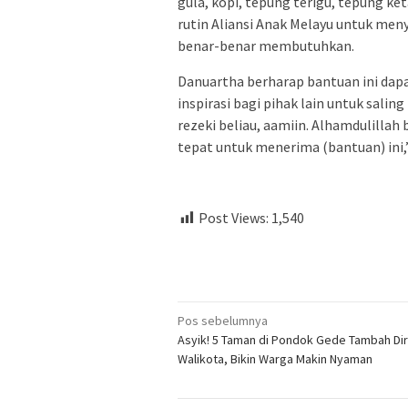
gula, kopi, tepung terigu, tepung ket
rutin Aliansi Anak Melayu untuk me
benar-benar membutuhkan.
Danuartha berharap bantuan ini da
inspirasi bagi pihak lain untuk sali
rezeki beliau, aamiin. Alhamdulilla
tepat untuk menerima (bantuan) ini,
Post Views:
1,540
Navigasi
Pos sebelumnya
Asyik! 5 Taman di Pondok Gede Tambah Di
pos
Walikota, Bikin Warga Makin Nyaman