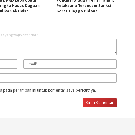
angka Kasus Dugaan
Pelaksana Terancam Sanksi
likan Aktivis? ‎
Berat Hingga Pidana
as yang wajib ditandai
*
a pada peramban ini untuk komentar saya berikutnya.