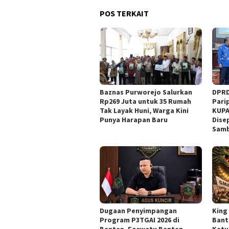
POS TERKAIT
Baznas Purworejo Salurkan
DPRD
Rp269 Juta untuk 35 Rumah
Pari
Tak Layak Huni, Warga Kini
KUPA
Punya Harapan Baru ‎
Dise
Sam
Dugaan Penyimpangan
‎Kin
Program P3TGAI 2026 di
Bant
Banten, Forwatu Banten
Ketu