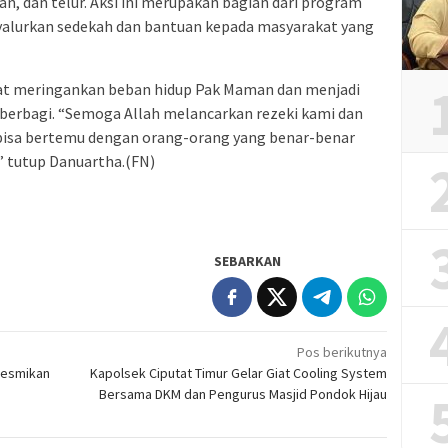
an, dan telur. Aksi ini merupakan bagian dari program
nyalurkan sedekah dan bantuan kepada masyarakat yang
pat meringankan beban hidup Pak Maman dan menjadi
ng berbagi. “Semoga Allah melancarkan rezeki kami dan
h bisa bertemu dengan orang-orang yang benar-benar
” tutup Danuartha.(FN)
SEBARKAN
Pos berikutnya
resmikan
Kapolsek Ciputat Timur Gelar Giat Cooling System
Bersama DKM dan Pengurus Masjid Pondok Hijau