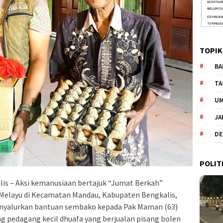
TOPIK
BA
TA
U
JA
DE
POLIT
is – Aksi kemanusiaan bertajuk “Jumat Berkah”
k Melayu di Kecamatan Mandau, Kabupaten Bengkalis,
menyalurkan bantuan sembako kepada Pak Maman (63)
ng pedagang kecil dhuafa yang berjualan pisang bolen