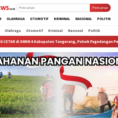
Pencarian
M
OLAHRAGA
OTOMOTIF
KRIMINAL
NASIONAL
POLITIK
Olahraga
Otomotif
Kriminal
Nasional
Politik
6 Kabupaten Tangerang, Polsek Pagedangan Perkuat Pencegahan