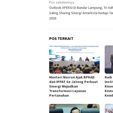
Navigasi
Pos sebelumnya
Outlook APEKSI Di Bandar Lampung, Tri Adh
pos
Saling Sharing Sinergi Antarkota Hadapi T
2026
POS TERKAIT
Menteri Nusron Ajak BPKAD
Raih
dan IPPAT Se-Jateng Perkuat
Inst
Sinergi Wujudkan
Kine
Transformasi Layanan
Keme
Pertanahan
Kemb