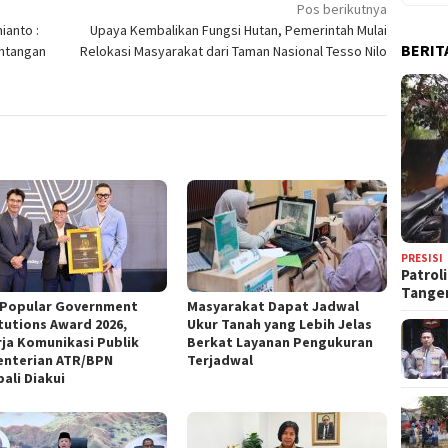
Pos berikutnya
ianto :
Upaya Kembalikan Fungsi Hutan, Pemerintah Mulai
BERIT
antangan
Relokasi Masyarakat dari Taman Nasional Tesso Nilo
PRESISI
Patrol
Tange
 Popular Government
‎Masyarakat Dapat Jadwal
itutions Award 2026,
Ukur Tanah yang Lebih Jelas
rja Komunikasi Publik
Berkat Layanan Pengukuran
nterian ATR/BPN
Terjadwal
ali Diakui