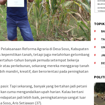
TOPIK
BA
TA
U
– Pelaksanaan Reforma Agraria di Desa Soso, Kabupaten
s kepemilikan tanah, tetapi juga melahirkan gelombang
JA
 bertahun-tahun banyak pemuda setempat bekerja
DE
sir atau perkebunan, sekarang mereka menggarap tanah
ebih mandiri, kreatif, dan berorientasi pada peningkatan
POLIT
pasir. Tapi sekarang, banyak yang bertahan jadi petani
u kan cuma mengandalkan upah harian. Kalau bertani
 Pendapatan jadi lebih baik, peningkatannya sangat luar
a Soso, Aris Setiawan (37).