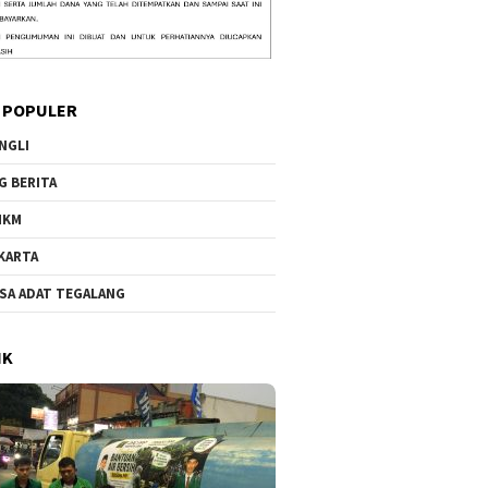
 POPULER
NGLI
G BERITA
MKM
KARTA
SA ADAT TEGALANG
IK