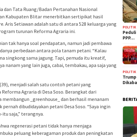
ia dan Tata Ruang/Badan Pertanahan Nasional
n Kabupaten Blitar menerbitkan sertipikat hasil
re. Aris Setiawan adalah satu di antara 528 keluarga yang
POLITIK
program turunan Reforma Agraria ini.
‎Pedul
PPP…
nian tak hanya soal pendapatan, namun jadi pembawa
 adanya perbedaan antara pola tanam petani. “Kalau
a singkong sama jagung. Tapi, pemuda itu kreatif,
ya nanam yang lain juga, cabai, tembakau, apa saja yang
POLITIK
Trump
Dikab
 (39), menjadi salah satu contoh petani yang
Reforma Agraria di Desa Soso. Berangkat dari
BERIT
ia membangun _greenhouse_ dan berhasil menanam
 pernah dibudidayakan petani Desa Soso. “Saya ingin
itu saja,” terangnya.
ahwa regenerasi petani tidak hanya menjaga
membuka peluang keberagaman produk dan peningkatan