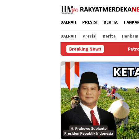
Loncat
ke
konten
DAERAH
PRESISI
BERITA
HANKA
DAERAH
Presisi
Berita
Hankam
Breaking News
Patroli CETAR di SMKN 