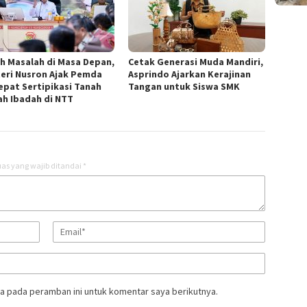
ah Masalah di Masa Depan,
Cetak Generasi Muda Mandiri,
eri Nusron Ajak Pemda
Asprindo Ajarkan Kerajinan
epat Sertipikasi Tanah
Tangan untuk Siswa SMK
h Ibadah di NTT ‎
as yang wajib ditandai
*
a pada peramban ini untuk komentar saya berikutnya.