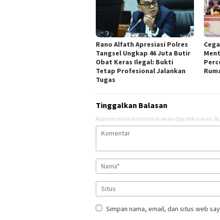
Rano Alfath Apresiasi Polres
‎Ceg
Tangsel Ungkap 46 Juta Butir
Ment
Obat Keras Ilegal: Bukti
Perc
Tetap Profesional Jalankan
Ruma
Tugas
Tinggalkan Balasan
Alamat email Anda tidak akan dipublikasikan.
Ru
Simpan nama, email, dan situs web say