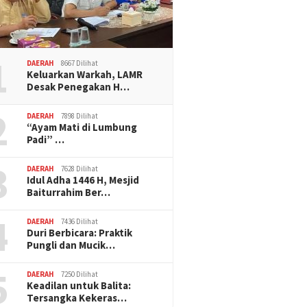
1
DAERAH
8667 Dilihat
Keluarkan Warkah, LAMR
Desak Penegakan H…
2
DAERAH
7898 Dilihat
“Ayam Mati di Lumbung
Padi” …
3
DAERAH
7628 Dilihat
Idul Adha 1446 H, Mesjid
Baiturrahim Ber…
4
DAERAH
7436 Dilihat
Duri Berbicara: Praktik
Pungli dan Mucik…
5
DAERAH
7250 Dilihat
Keadilan untuk Balita:
Tersangka Kekeras…