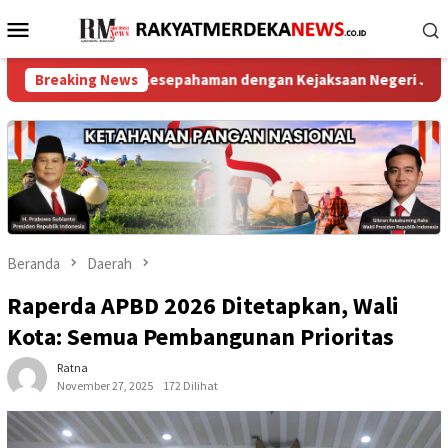
Loncat
Menu
ke
Mobile
konten
Nota Kesepahaman dengan Kejaksaan Negeri Jakarta Utara ‎
Breaking News
Beranda
Daerah
Raperda APBD 2026 Ditetapkan, Wali
Kota: Semua Pembangunan Prioritas
Ratna
November 27, 2025
172 Dilihat