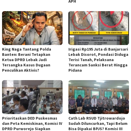
APH
‎King Naga Tantang Polda
Irigasi Rp195 Juta di Banjarsari
Banten: Berani Tetapkan
Lebak Disorot, Pondasi Diduga
Ketua DPRD Lebak Jadi
Terisi Tanah, Pelaksana
Tersangka Kasus Dugaan
Terancam Sanksi Berat Hingga
Penculikan Aktivis? ‎
Pidana
‎Prioritaskan DED Puskesmas
‎Cath Lab RSUD Tjitrowardojo
dan Peta Kemiskinan, Komisi IV
Sudah Diluncurkan, Tapi Belum
DPRD Purworejo Siapkan
Bisa Dipakai BPJS? Komisi III