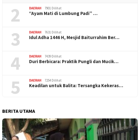
2
DAERAH
7901 Dilihat
“Ayam Mati di Lumbung Padi” …
3
DAERAH
7631 Dilihat
Idul Adha 1446 H, Mesjid Baiturrahim Ber…
4
DAERAH
7439 Dilihat
Duri Berbicara: Praktik Pungli dan Mucik…
5
DAERAH
7254 Dilihat
Keadilan untuk Balita: Tersangka Kekeras…
BERITA UTAMA