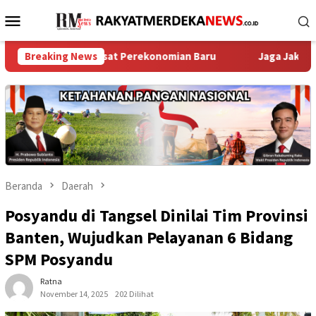
Loncat
Menu
ke
Mobile
konten
adi Pusat Perekonomian Baru
Breaking News
Jaga Jakarta On The Spot 
Beranda
Daerah
Posyandu di Tangsel Dinilai Tim Provinsi
Banten, Wujudkan Pelayanan 6 Bidang
SPM Posyandu
Ratna
November 14, 2025
202 Dilihat