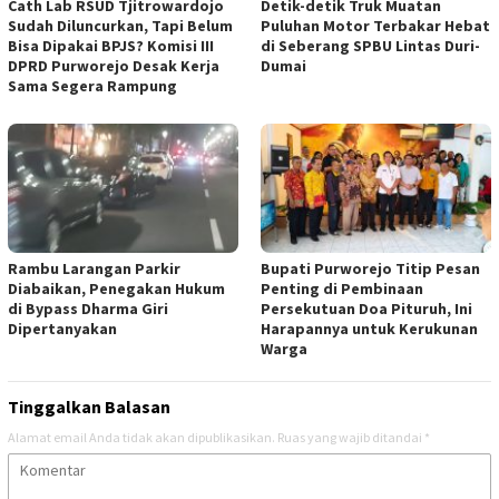
‎Cath Lab RSUD Tjitrowardojo
Detik-detik Truk Muatan
Sudah Diluncurkan, Tapi Belum
Puluhan Motor Terbakar Hebat
Bisa Dipakai BPJS? Komisi III
di Seberang SPBU Lintas Duri-
DPRD Purworejo Desak Kerja
Dumai
Sama Segera Rampung
Rambu Larangan Parkir
Bupati Purworejo Titip Pesan
Diabaikan, Penegakan Hukum
Penting di Pembinaan
di Bypass Dharma Giri
Persekutuan Doa Pituruh, Ini
Dipertanyakan
Harapannya untuk Kerukunan
Warga
Tinggalkan Balasan
Alamat email Anda tidak akan dipublikasikan.
Ruas yang wajib ditandai
*