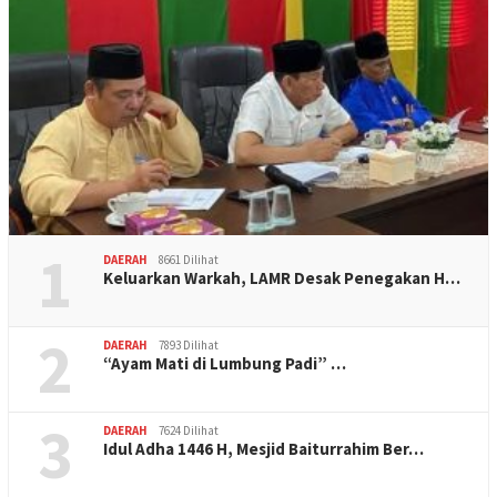
1
DAERAH
8661 Dilihat
Keluarkan Warkah, LAMR Desak Penegakan H…
2
DAERAH
7893 Dilihat
“Ayam Mati di Lumbung Padi” …
3
DAERAH
7624 Dilihat
Idul Adha 1446 H, Mesjid Baiturrahim Ber…